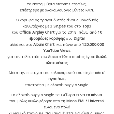
τα εκατομμύρια streams ετησίως,
επέστρεψε με ολοκαίνουργιο βίντεο κλιπ.
Ο κορυφαίος τραγουδιστής είναι ο μοναδικός
καλλιτέχνης με
3
Singles
του στο
Top
3
του
Official Airplay Chart
για το 2018, πάνω από
10
εβδομάδες κορυφής
στο
Digital
αλλά και στο
Album Chart
, και πάνω από
120.000.000
YouTube Views
για τον τελευταίο του δίσκο
«10»
ο οποίος έγινε
διπλά
πλατινένιος
.
Μετά την επιτυχία του καλοκαιρινού του single
«Δε σ’
αγαπάω»,
επιστρέφει με ολοκαίνουργιο Single.
Το ολοκαίνουργιο single του
«Τώρα τι να το κάνω»
που μόλις κυκλοφόρησε από τη
Minos EMI
/
Universal
είναι ένα πολύ
δυναμικό τραγούδι, που αναμένεται να γίνει ο ύμνος