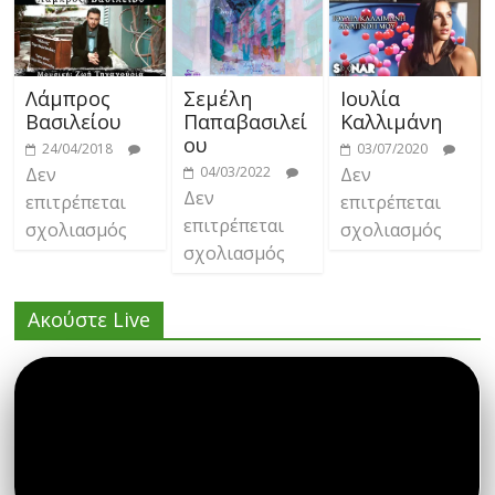
Λάμπρος
Σεμέλη
Ιουλία
Βασιλείου
Παπαβασιλεί
Καλλιμάνη
ου
24/04/2018
03/07/2020
Δεν
04/03/2022
Δεν
Δεν
επιτρέπεται
επιτρέπεται
επιτρέπεται
σχολιασμός
σχολιασμός
σχολιασμός
Ακούστε Live