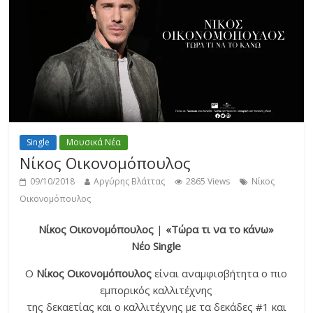
Single
Μουσικά Νέα
Νίκος Οικονομόπουλος
09/10/2018
Αργύρης Βλάττας
2865 Views
Νίκος
Οικονομόπουλος
Νίκος Οικονομόπουλος
|
«Τώρα τι να το κάνω»
Νέο
Single
Ο
Νίκος Οικονομόπουλος
είναι αναμφισβήτητα ο πιο
εμπορικός καλλιτέχνης
της δεκαετίας και ο καλλιτέχνης με τα δεκάδες #1 και