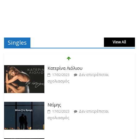
Singles
View All
Κατερίνα Λιόλιου
Δεν επιτρέπεται
17/02/2023
σχολιασμός
Ντίμης
Δεν επιτρέπεται
17/02/2023
σχολιασμός
Darkon feat. Τζένη Κοσμίδου