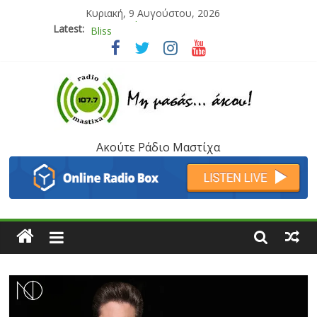
Κυριακή, 9 Αυγούστου, 2026
Latest:
Bliss
Μάνος Τρυπιάς & Γιώργος Στρατάκης
Ιορδάνης Αγαπητός
Μαριάννα Μασάδη
Τάνια Μπρεάζου
Ακούτε Ράδιο Μαστίχα