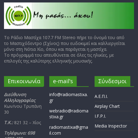
Το Ράδιο Μαστίχα 107.7 FM Stereo πήρε το όνομά του από
το Μαστιχόδεντρο (Σχίνος) που ευδοκιμεί και καλλιεργείται
μόνο στη Νότια Χίο, όπου και παράγεται η μαστίχα.
Το πρόγραμμά του απευθύνεται σε όλες τις ηλικίες, με
επιλογές της καλύτερης ελληνικής μουσικής.
Επικοινωνία
e-mail’s
Σύνδεσμοι
Διεύθυνση
info@radiomastixa.
Α.Ε.Π.Ι.
Αλληλογραφίας
gr
Κων/νου Τρυπάνη
Airplay Chart
webradio@radioma
30
I.F.P.I.
stixa.gr
Τ.Κ.:
821 32 – Χίος
Media Inspector
radiomastixa@gma
Τηλέφωνο: 698
il.com