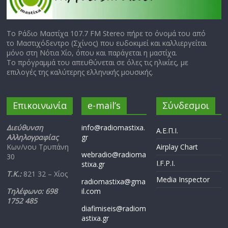
Το Ράδιο Μαστίχα 107.7 FM Stereo πήρε το όνομά του από
το Μαστιχόδεντρο (Σχίνος) που ευδοκιμεί και καλλιεργείται
μόνο στη Νότια Χίο, όπου και παράγεται η μαστίχα.
Το πρόγραμμά του απευθύνεται σε όλες τις ηλικίες, με
επιλογές της καλύτερης ελληνικής μουσικής.
Επικοινωνία
e-mail’s
Σύνδεσμοι
Διεύθυνση
info@radiomastixa.
Α.Ε.Π.Ι.
Αλληλογραφίας
gr
Κων/νου Τρυπάνη
Airplay Chart
webradio@radioma
30
I.F.P.I.
stixa.gr
Τ.Κ.:
821 32 – Χίος
Media Inspector
radiomastixa@gma
Τηλέφωνο: 698
il.com
1752 485
diafimiseis@radiom
astixa.gr