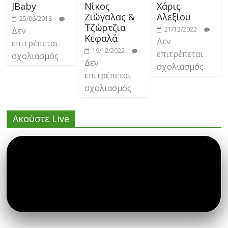
JBaby
Νίκος
Χάρις
Ζιώγαλας &
Αλεξίου
25/06/2018
Τζώρτζια
Δεν
21/12/2022
Κεφαλά
Δεν
επιτρέπεται
19/12/2022
επιτρέπεται
σχολιασμός
Δεν
σχολιασμός
επιτρέπεται
σχολιασμός
Ακούστε Live