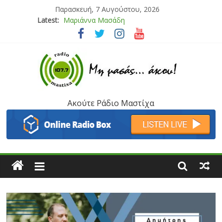
Παρασκευή, 7 Αυγούστου, 2026
Latest:
Μαριάννα Μασάδη
Τάνια Μπρεάζου
Bliss
Μάνος Τρυπιάς & Γιώργος Στρατάκης
Ιορδάνης Αγαπητός
Ακούτε Ράδιο Μαστίχα