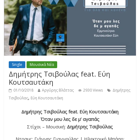
Single
Μουσικά Νέα
Δημήτρης Τσιβούλας feat. Εύη
Κουτσαυτάκη
01/10/2018
Αργύρης Βλάττας
2930 Views
Δημήτρης
,
Τσιβούλας
Εύη Κουτσαυτάκη
Δημήτρης Τσιβούλας feat. Εύη Κουτσαυτάκη
Όταν μου λες δε μ’ αγαπάς
Στίχοι – Μουσική:
Δημήτρης Τσιβούλας
Ντραμς: Γιάννης Γιαννούλης | Ηλεκτρικό Μπάσο: