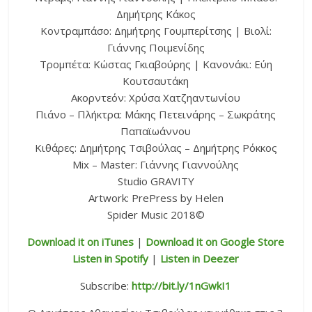
Δημήτρης Κάκος
Κοντραμπάσο: Δημήτρης Γουμπερίτσης | Βιολί:
Γιάννης Ποιμενίδης
Τρομπέτα: Κώστας Γκιαβούρης | Κανονάκι: Εύη
Κουτσαυτάκη
Ακορντεόν
:
Χρύσα Χατζηαντωνίου
Πιάνο – Πλήκτρα: Μάκης Πετεινάρης – Σωκράτης
Παπαϊωάννου
Κιθάρες: Δημήτρης Τσιβούλας – Δημήτρης Ρόκκος
Mix
–
Master
: Γιάννης Γιαννούλης
Studio GRAVITY
Artwork: PrePress by Helen
Spider Music 2018©
Download it on iTunes
|
Download it on Google Store
Listen in Spotify
|
Listen in Deezer
Subscribe:
http://bit.ly/1nGwkI1