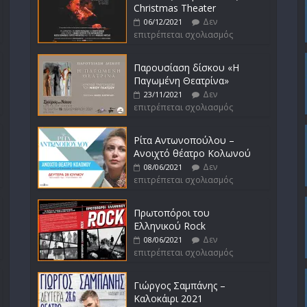
Christmas Theater
Δεν
06/12/2021
επιτρέπεται σχολιασμός
Παρουσίαση δίσκου «Η
Παγωμένη Θεατρίνα»
Δεν
23/11/2021
επιτρέπεται σχολιασμός
Ρίτα Αντωνοπούλου –
Ανοιχτό θέατρο Κολωνού
Δεν
08/06/2021
επιτρέπεται σχολιασμός
Πρωτοπόροι του
Ελληνικού Rock
Δεν
08/06/2021
επιτρέπεται σχολιασμός
Γιώργος Σαμπάνης –
Καλοκάιρι 2021