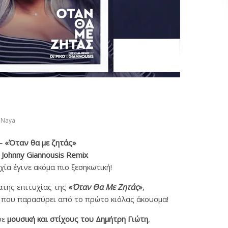
Naya
– «Όταν θα με ζητάς»
& Johnny Giannousis Remix
χία έγινε ακόμα πιο ξεσηκωτική!
της επιτυχίας της
«
Όταν Θα Με Ζητάς
»
,
e που παρασύρει από το πρώτο κιόλας άκουσμα!
σε
μουσική και στίχους του Δημήτρη Γιώτη
,