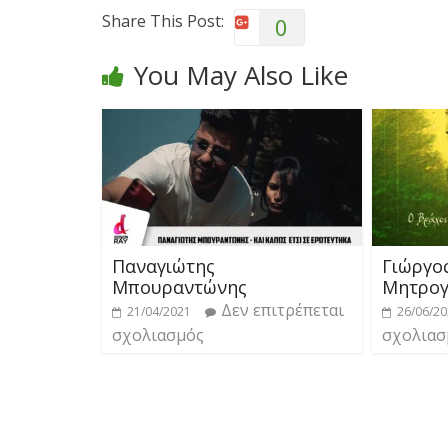
Share This Post:
0
You May Also Like
Παναγιώτης
Γιώργο
Μπουραντώνης
Μητρογ
Δεν επιτρέπεται
21/04/2021
26/06/2
σχολιασμός
σχολιασ