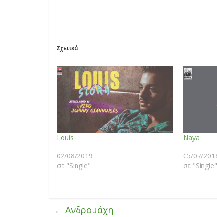
Σχετικά
Louis
Naya
02/08/2019
05/07/201
σε "Single"
σε "Single"
←
Ανδρομάχη