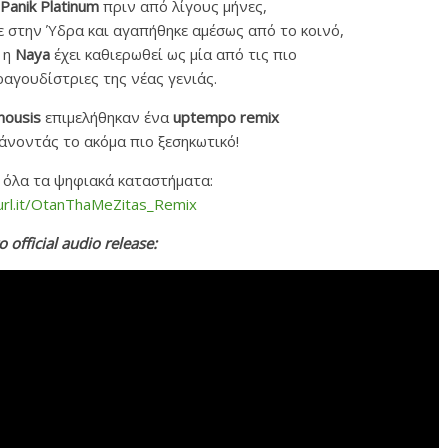
Panik Platinum
πριν από λίγους μήνες,
κε στην Ύδρα και αγαπήθηκε αμέσως από το κοινό,
 η
Naya
έχει καθιερωθεί ως μία από τις πιο
αγουδίστριες της νέας γενιάς.
nousis
επιμελήθηκαν ένα
uptempo remix
άνοντάς το ακόμα πιο ξεσηκωτικό!
ε όλα τα ψηφιακά καταστήματα:
url.it/OtanThaMeZitas_Remix
ο official audio release: