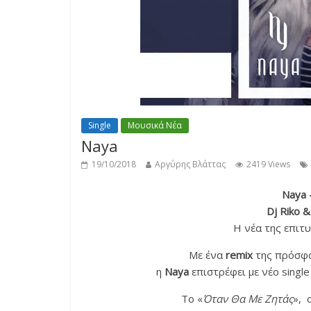
Single
Μουσικά Νέα
Naya
19/10/2018
Αργύρης Βλάττας
2419 Views
Naya 
Dj Riko 
Η νέα της επιτυ
Με ένα
remix
της πρόσφα
η
Naya
επιστρέφει με νέο singl
Το «
Όταν Θα Με Ζητάς
», 