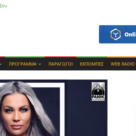
άς & Γιώργος Στρατάκης
απητός
ασάδη
ζου
ΠΡΌΓΡΑΜΜΑ
ΠΑΡΑΓΩΓΟΊ
ΕΚΠΟΜΠΈΣ
WEB RADIO