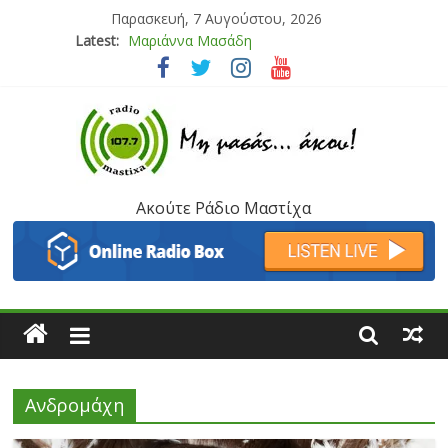
Παρασκευή, 7 Αυγούστου, 2026
Latest:
Τάνια Μπρεάζου
Bliss
Μάνος Τρυπιάς & Γιώργος Στρατάκης
Ιορδάνης Αγαπητός
Μαριάννα Μασάδη
Ακούτε Ράδιο Μαστίχα
Ανδρομάχη