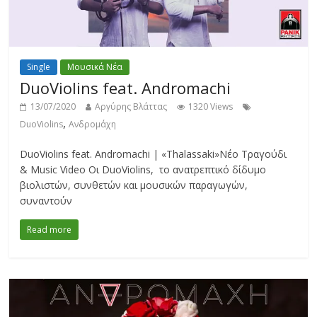
Single
Μουσικά Νέα
DuoViolins feat. Andromachi
13/07/2020
Αργύρης Βλάττας
1320 Views
,
DuoViolins
Ανδρομάχη
DuoViolins feat. Andromachi | «Thalassaki»Νέο Τραγούδι
& Music Video Οι DuoViolins, το ανατρεπτικό δίδυμο
βιολιστών, συνθετών και μουσικών παραγωγών,
συναντούν
Read more