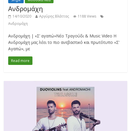
Ανδρομάχη
14/10/2020
Αργύρης Βλάττας
1188 Views
Ανδρομάχη
Ανδρομάχη | «Σ’ αγαπώ»Νέο Τραγούδι & Music Video Η
Ανδρομάχη μας λέει το πιο ανεβαστικό και πρωτότυπο «Σ’
Αγαπώ», με
Read more