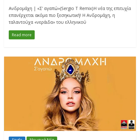
Ανδρομάχη | «Σ’ αγαπώ»(Sergio T Remix)Η νέα της επιτυχία
επανέρχεται ακόμα πιο ξεσηκωτική! Η Ανδρομάχη, η
ταλαντούχα «νεράιδα» του ελληνικού
Read more
Single
Μουσικά Νέα