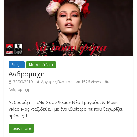
Single
Μουσικά Νέα
Ανδρομάχη
30/09/2019
Αργύρης Βλάττας
1526 Views
Ανδρομάχη
Ανδρομάχη – «Να ‘Σουν Ψέμα» Νέο Τραγούδι & Music
Video Μας «ταξιδεύει» με ένα ιδιαίτερο hit που ξεχωρίζει
αμέσως! Η
Read more