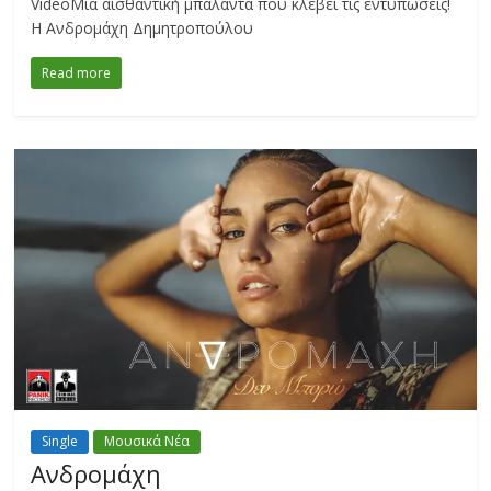
VideoΜία αισθαντική μπαλάντα που κλέβει τις εντυπώσεις!
Η Ανδρομάχη Δημητροπούλου
Read more
Single
Μουσικά Νέα
Ανδρομάχη