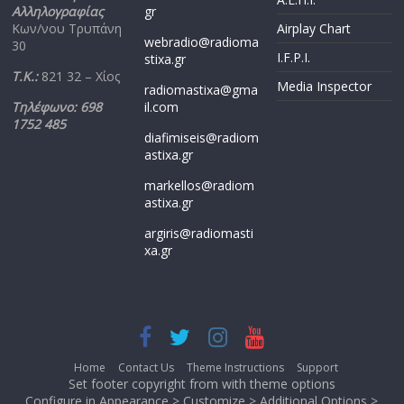
Αλληλογραφίας
gr
Κων/νου Τρυπάνη
Airplay Chart
webradio@radioma
30
I.F.P.I.
stixa.gr
Τ.Κ.:
821 32 – Χίος
Media Inspector
radiomastixa@gma
Τηλέφωνο: 698
il.com
1752 485
diafimiseis@radiom
astixa.gr
markellos@radiom
astixa.gr
argiris@radiomasti
xa.gr
Home
Contact Us
Theme Instructions
Support
Set footer copyright from with theme options
Configure in Appearance > Customize > Additional Options >