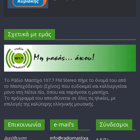
Σχετικά με εμάς
Το Ράδιο Μαστίχα 107.7 FM Stereo πήρε το όνομά του από
το Μαστιχόδεντρο (Σχίνος) που ευδοκιμεί και καλλιεργείται
μόνο στη Νότια Χίο, όπου και παράγεται η μαστίχα.
Το πρόγραμμά του απευθύνεται σε όλες τις ηλικίες, με
επιλογές της καλύτερης ελληνικής μουσικής.
Επικοινωνία
e-mail’s
Σύνδεσμοι
Διεύθυνση
info@radiomastixa.
Α.Ε.Π.Ι.