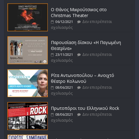
Ο Θάνος Μικρούτσικος στο
Christmas Theater
Δεν επιτρέπεται
06/12/2021
σχολιασμός
Παρουσίαση δίσκου «Η Παγωμένη
Θεατρίνα»
Δεν επιτρέπεται
23/11/2021
σχολιασμός
Ρίτα Αντωνοπούλου – Ανοιχτό
θέατρο Κολωνού
Δεν επιτρέπεται
08/06/2021
σχολιασμός
Πρωτοπόροι του Ελληνικού Rock
Δεν επιτρέπεται
08/06/2021
σχολιασμός