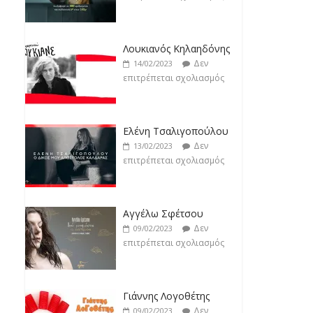
Jackpot
Δεν
19/02/2023
Ελένη Τσαλιγοπούλου
επιτρέπεται σχολιασμός
Δεν
13/02/2023
επιτρέπεται σχολιασμός
Αγγέλω Σφέτσου
Δεν
09/02/2023
επιτρέπεται σχολιασμός
Γιάννης Λογοθέτης
Δεν
09/02/2023
επιτρέπεται σχολιασμός
Anemos
Δεν
03/02/2023