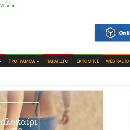
 Μασάδη
εάζου
πιάς & Γιώργος Στρατάκης
Αγαπητός
ΠΡΌΓΡΑΜΜΑ
ΠΑΡΑΓΩΓΟΊ
ΕΚΠΟΜΠΈΣ
WEB RADIO