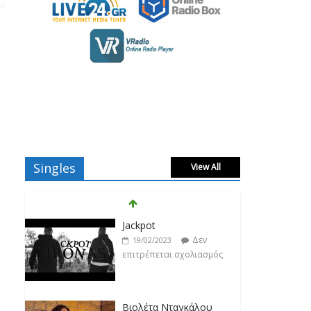
Singles
View All
Βιολέτα Νταγκάλου
Δεν
18/02/2023
επιτρέπεται σχολιασμός
Κατερίνα Λιόλιου