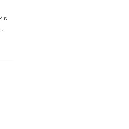
ώδης
or