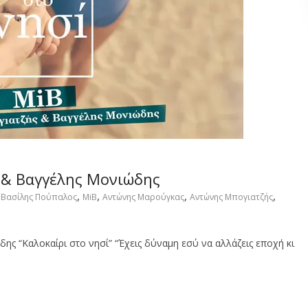
 & Βαγγέλης Μονιώδης
,
,
,
,
Bασίλης Πούπαλος
MiB
Αντώνης Μαρούγκας
Αντώνης Μπογιατζής
ς “Καλοκαίρι στο νησί” “Έχεις δύναμη εσύ να αλλάζεις εποχή κι