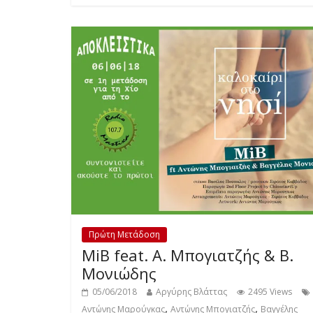
Πρώτη Μετάδοση
MiB feat. Α. Μπογιατζής & Β.
Μονιώδης
05/06/2018
Αργύρης Βλάττας
2495 Views
,
,
Αντώνης Μαρούγκας
Αντώνης Μπογιατζής
Βαγγέλης