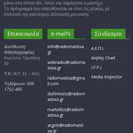
μόνο στη Νότια Χίο, όπου και παράγεται η μαστίχα.
Το πρόγραμμά του απευθύνεται σε όλες τις ηλικίες, με
επιλογές της καλύτερης ελληνικής μουσικής.
Επικοινωνία
e-mail’s
Σύνδεσμοι
Διεύθυνση
info@radiomastixa.
Α.Ε.Π.Ι.
Αλληλογραφίας
gr
Κων/νου Τρυπάνη
Airplay Chart
webradio@radioma
30
I.F.P.I.
stixa.gr
Τ.Κ.:
821 32 – Χίος
Media Inspector
radiomastixa@gma
Τηλέφωνο: 698
il.com
1752 485
diafimiseis@radiom
astixa.gr
markellos@radiom
astixa.gr
argiris@radiomasti
xa.gr