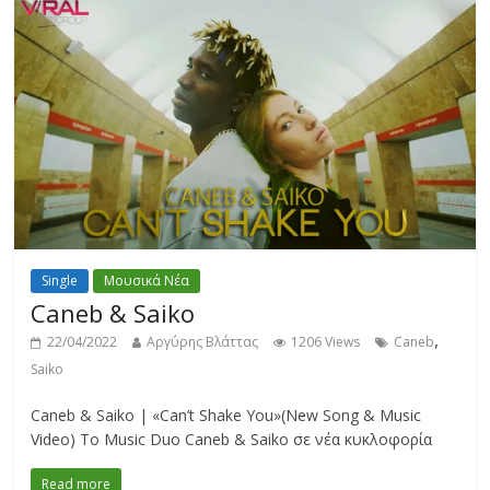
Single
Μουσικά Νέα
Caneb & Saiko
,
22/04/2022
Αργύρης Βλάττας
1206 Views
Caneb
Saiko
Caneb & Saiko | «Can’t Shake You»(New Song & Music
Videο) Το Music Duo Caneb & Saiko σε νέα κυκλοφορία
Read more