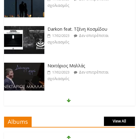
σχολιασμός
Νεκτάριος Μαλλάς
Δεν επιτρέπεται
17/02/2023
σχολιασμός
George P. Lemos feat. Ασπασία Λαιμού
Δεν επιτρέπεται
17/02/2023
σχολιασμός
Μάριος Δαρβίρας
Δεν επιτρέπεται
17/02/2023
σχολιασμός
Albums
View All
Klavdia