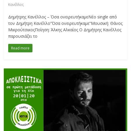
Κανέλλος
Δημήτρης Κανέλλος – Όσα ονειρευτήκαμεΝέο single από
τον Δημήτρη Κανέλλο“Όσα ονειρευτήκαμε“Μουσική: Θάνος
ΜικρούτσικοςΠοίηση: Άλκης Αλκαίος Ο Δημήτρης Κανέλλος
παρουσιάζει το
Read more