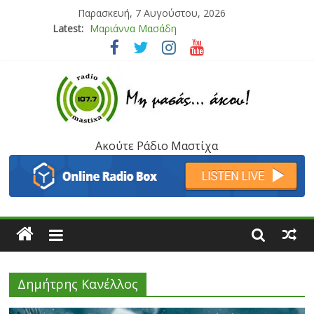
Παρασκευή, 7 Αυγούστου, 2026
Latest:
Μαριάννα Μασάδη
Τάνια Μπρεάζου
Bliss
Μάνος Τρυπιάς & Γιώργος Στρατάκης
Ιορδάνης Αγαπητός
Ακούτε Ράδιο Μαστίχα
Δημήτρης Κανέλλος