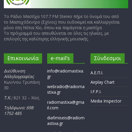
Το Ράδιο Μαστίχα 107.7 FM Stereo πήρε το όνομά του από
το Μαστιχόδεντρο (Σχίνος) που ευδοκιμεί και καλλιεργείται
μόνο στη Νότια Χίο, όπου και παράγεται η μαστίχα.
Το πρόγραμμά του απευθύνεται σε όλες τις ηλικίες, με
επιλογές της καλύτερης ελληνικής μουσικής.
Επικοινωνία
e-mail’s
Σύνδεσμοι
Διεύθυνση
info@radiomastixa.
Α.Ε.Π.Ι.
Αλληλογραφίας
gr
Κων/νου Τρυπάνη
Airplay Chart
webradio@radioma
30
I.F.P.I.
stixa.gr
Τ.Κ.:
821 32 – Χίος
Media Inspector
radiomastixa@gma
Τηλέφωνο: 698
il.com
1752 485
diafimiseis@radiom
astixa.gr