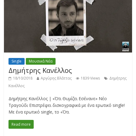
Single
Μουσικά Νέα
Δημήτρης Κανέλλος
18/10/2018
Αργύρης Βλάττας
1839 Views
Δημήτρης
Κανέλλος
Δημήτρης Κανέλλος | «Ότι Θυμίζει Εσένανε» Νέο
Τραγούδι Επιστρέφει δισκογραφικά με ένα ερωτικό single!
Με ένα ερωτικό single, το «Ότι
Read more