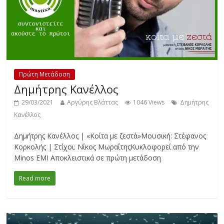
Πρώτη Μετάδοση
Δημήτρης Κανέλλος
29/03/2021
Αργύρης Βλάττας
1046 Views
Δημήτρης
Κανέλλος
Δημήτρης Κανέλλος | «Κοίτα με ζεστά»Μουσική: Στέφανος
Κορκολής | Στίχοι: Νίκος ΜωραΐτηςΚυκλοφορεί από την
Minos EMI Αποκλειστικά σε πρώτη μετάδοση
Read more