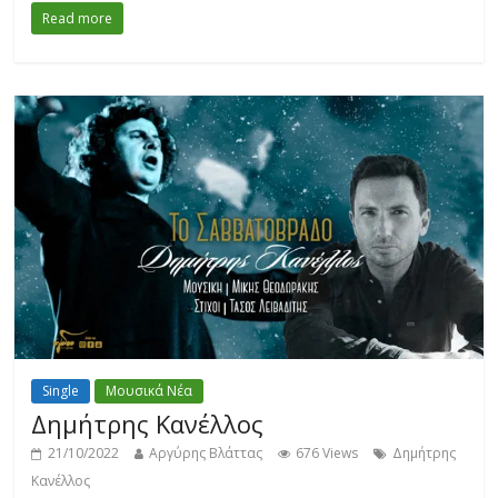
Read more
Single
Μουσικά Νέα
Δημήτρης Κανέλλος
21/10/2022
Αργύρης Βλάττας
676 Views
Δημήτρης
Κανέλλος