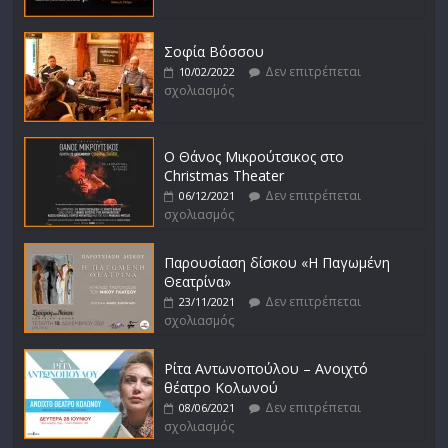
Σοφία Βόσσου
Δεν επιτρέπεται
10/02/2022
σχολιασμός
Ο Θάνος Μικρούτσικος στο
Christmas Theater
Δεν επιτρέπεται
06/12/2021
σχολιασμός
Παρουσίαση δίσκου «Η Παγωμένη
Θεατρίνα»
Δεν επιτρέπεται
23/11/2021
σχολιασμός
Ρίτα Αντωνοπούλου – Ανοιχτό
θέατρο Κολωνού
Δεν επιτρέπεται
08/06/2021
σχολιασμός