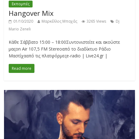
Εκπομπές
Hangover Mix
01/10/2020
Μαρκέλλος Μπαχάς
3265 Views
Dj
Mario Zeneli
Κάθε Σάββατο 15:00 – 18:00Συντονιστείτε και ακούστε
μαςon Air 107,5 FM Stereoαπό το διαδίκτυο Ράδιο
Μαστίχααπό τις πλατφόρμεςe-radio | Live24.gr |
Read more