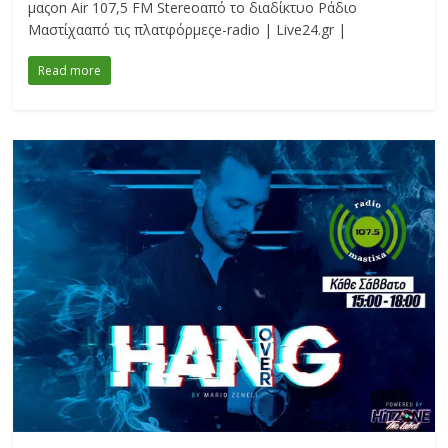
μαςon Air 107,5 FM Stereoαπό το διαδίκτυο Ράδιο
Μαστίχααπό τις πλατφόρμεςe-radio | Live24.gr |
Read more