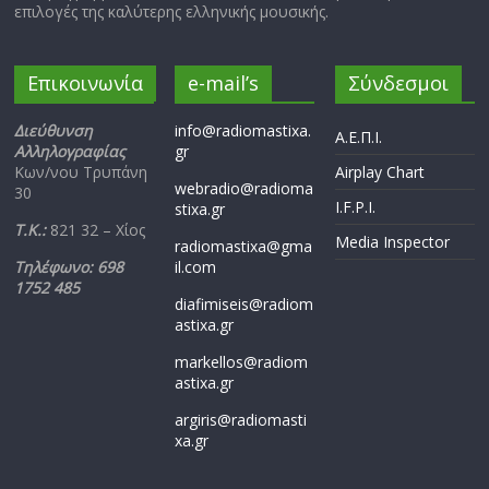
επιλογές της καλύτερης ελληνικής μουσικής.
Επικοινωνία
e-mail’s
Σύνδεσμοι
Διεύθυνση
info@radiomastixa.
Α.Ε.Π.Ι.
Αλληλογραφίας
gr
Κων/νου Τρυπάνη
Airplay Chart
webradio@radioma
30
I.F.P.I.
stixa.gr
Τ.Κ.:
821 32 – Χίος
Media Inspector
radiomastixa@gma
Τηλέφωνο: 698
il.com
1752 485
diafimiseis@radiom
astixa.gr
markellos@radiom
astixa.gr
argiris@radiomasti
xa.gr