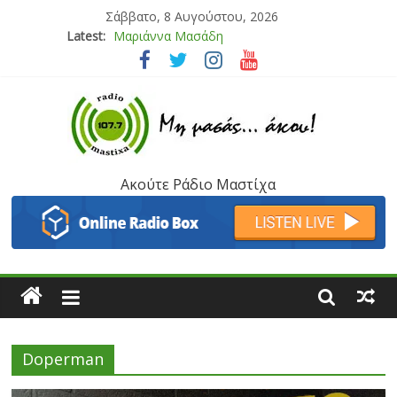
Σάββατο, 8 Αυγούστου, 2026
Latest:
Μαριάννα Μασάδη
Τάνια Μπρεάζου
Bliss
Μάνος Τρυπιάς & Γιώργος Στρατάκης
Ιορδάνης Αγαπητός
Ακούτε Ράδιο Μαστίχα
Doperman