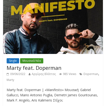
Single
Μουσικά Νέα
Marty feat. Doperman
,
09/06/2022
Αργύρης Βλάττας
985 Views
Doperman
Marty
Marty feat. Doperman | «Manifesto» Μουσική: Gabriel
Gallucci, Mario Antonio Puglia, Demetri James Gountounas,
Mark F. Angelo, Aris Kalimeris Στίχοι: