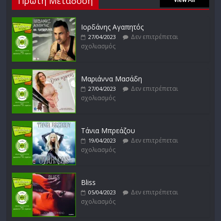
Πρώτη Μετάδοση
Δεν επιτρέπεται
27/01/2023
σχολιασμός
Ιορδάνης Αγαπητός
Δεν επιτρέπεται
27/04/2023
σχολιασμός
Απόστολος Ρίζος
Δεν επιτρέπεται
17/02/2023
σχολιασμός
Μαριάννα Μασάδη
Δεν επιτρέπεται
27/04/2023
σχολιασμός
Τάνια Μπρεάζου
Δεν επιτρέπεται
19/04/2023
σχολιασμός
Bliss
Δεν επιτρέπεται
05/04/2023
σχολιασμός