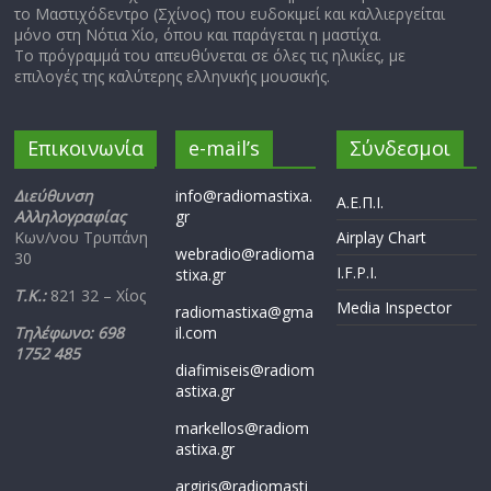
το Μαστιχόδεντρο (Σχίνος) που ευδοκιμεί και καλλιεργείται
μόνο στη Νότια Χίο, όπου και παράγεται η μαστίχα.
Το πρόγραμμά του απευθύνεται σε όλες τις ηλικίες, με
επιλογές της καλύτερης ελληνικής μουσικής.
Επικοινωνία
e-mail’s
Σύνδεσμοι
Διεύθυνση
info@radiomastixa.
Α.Ε.Π.Ι.
Αλληλογραφίας
gr
Κων/νου Τρυπάνη
Airplay Chart
webradio@radioma
30
I.F.P.I.
stixa.gr
Τ.Κ.:
821 32 – Χίος
Media Inspector
radiomastixa@gma
Τηλέφωνο: 698
il.com
1752 485
diafimiseis@radiom
astixa.gr
markellos@radiom
astixa.gr
argiris@radiomasti