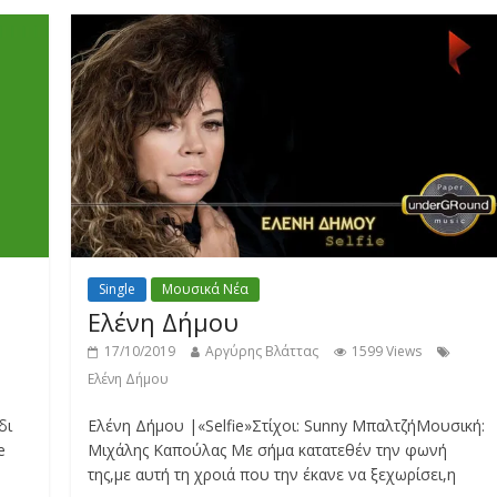
Single
Μουσικά Νέα
Ελένη Δήμου
17/10/2019
Αργύρης Βλάττας
1599 Views
Ελένη Δήμου
δι
Ελένη Δήμου |«Selfie»Στίχοι: Sunny ΜπαλτζήΜουσική:
e
Μιχάλης Καπούλας Με σήμα κατατεθέν την φωνή
της,με αυτή τη χροιά που την έκανε να ξεχωρίσει,η