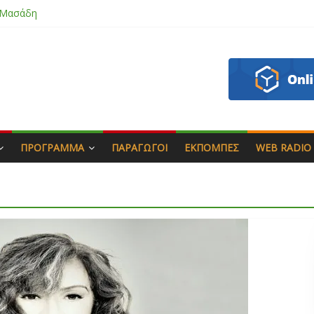
 Μασάδη
εάζου
πιάς & Γιώργος Στρατάκης
Αγαπητός
ΠΡΌΓΡΑΜΜΑ
ΠΑΡΑΓΩΓΟΊ
ΕΚΠΟΜΠΈΣ
WEB RADIO