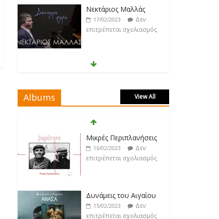
George P. Lemos feat.
Ασπασία Λαιμού
Δεν
17/02/2023
επιτρέπεται σχολιασμός
Μάριος Δαρβίρας
Δεν
17/02/2023
επιτρέπεται σχολιασμός
Albums
View All
Klavdia
Δεν
17/02/2023
Δυνάμεις του Αιγαίου
επιτρέπεται σχολιασμός
Δεν
15/02/2023
επιτρέπεται σχολιασμός
Άρτεμις Ρέντζιου
Δεν
19/02/2023
Λουκιανός Κηλαηδόνης
επιτρέπεται σχολιασμός
Δεν
14/02/2023
επιτρέπεται σχολιασμός