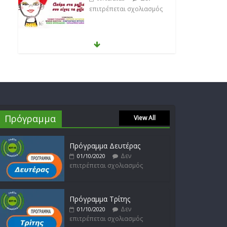
Anemos
Δεν
03/02/2023
επιτρέπεται σχολιασμός
Θοδωρής Φέρρης
Δεν
30/01/2023
επιτρέπεται σχολιασμός
Πρόγραμμα
View All
Πρόγραμμα Δευτέρας
Νίκος Ζιώγαλας
Δεν
01/10/2020
επιτρέπεται σχολιασμός
Δεν
27/01/2023
επιτρέπεται σχολιασμός
Πρόγραμμα Τρίτης
Δεν
01/10/2020
Απόστολος Ρίζος
επιτρέπεται σχολιασμός
Δεν
17/02/2023