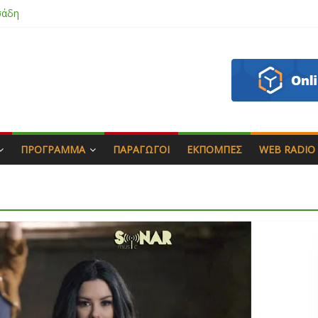
σάδη
ου
 & Γιώργος Στρατάκης
πητός
ΠΡΌΓΡΑΜΜΑ
ΠΑΡΑΓΩΓΟΊ
ΕΚΠΟΜΠΈΣ
WEB RADIO