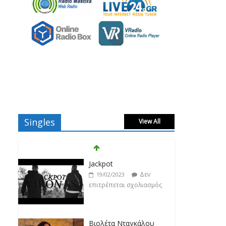
Singles
View All
Jackpot
Δεν
19/02/2023
επιτρέπεται σχολιασμός
Βιολέτα Νταγκάλου
Δεν
18/02/2023