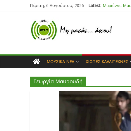
Πέμπτη, 6 Αυγούστου, 2026
Latest:
Μαριάννα Μα
Τάνια Μπρεάζ
Bliss
Μάνος Τρυπιάς
Ιορδάνης Αγα
ΜΟΥΣΙΚΆ ΝΈΑ
ΧΙΏΤΕΣ ΚΑΛΛΙΤΈΧΝΕΣ
Γεωργία Μαυρουδή