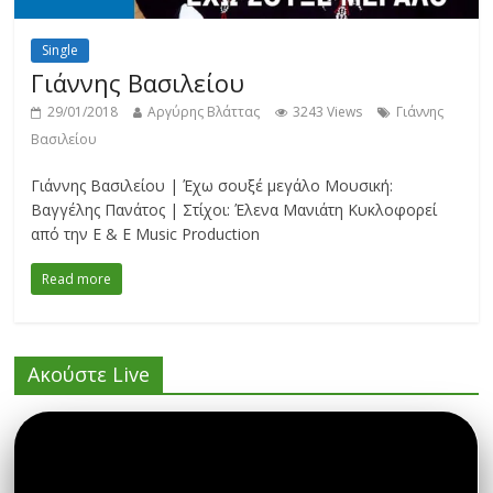
Single
Γιάννης Βασιλείου
29/01/2018
Αργύρης Βλάττας
3243 Views
Γιάννης
Βασιλείου
Γιάννης Βασιλείου | Έχω σουξέ μεγάλο Μουσική:
Βαγγέλης Πανάτος | Στίχοι: Έλενα Μανιάτη Κυκλοφορεί
από την E & E Music Production
Read more
Ακούστε Live