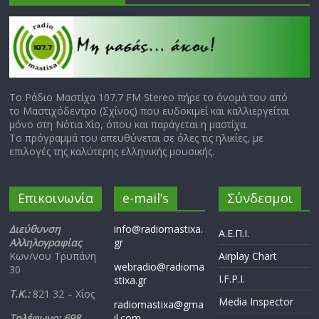
Το Ράδιο Μαστίχα 107.7 FM Stereo πήρε το όνομά του από
το Μαστιχόδεντρο (Σχίνος) που ευδοκιμεί και καλλιεργείται
μόνο στη Νότια Χίο, όπου και παράγεται η μαστίχα.
Το πρόγραμμά του απευθύνεται σε όλες τις ηλικίες, με
επιλογές της καλύτερης ελληνικής μουσικής.
Επικοινωνία
e-mail’s
Σύνδεσμοι
Διεύθυνση
info@radiomastixa.
Α.Ε.Π.Ι.
Αλληλογραφίας
gr
Κων/νου Τρυπάνη
Airplay Chart
webradio@radioma
30
I.F.P.I.
stixa.gr
Τ.Κ.:
821 32 – Χίος
Media Inspector
radiomastixa@gma
Τηλέφωνο: 698
il.com