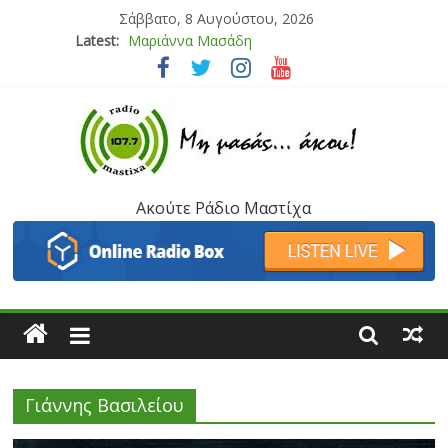
Σάββατο, 8 Αυγούστου, 2026
Latest:
Μαριάννα Μασάδη
Τάνια Μπρεάζου
Bliss
Μάνος Τρυπιάς & Γιώργος Στρατάκης
Ιορδάνης Αγαπητός
Ακούτε Ράδιο Μαστίχα
Γιάννης Βασιλείου