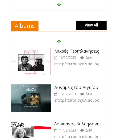
Ασπασία Λαιμού
Δεν
17/02/2023
επιτρέπεται σχολιασμός
Albums
View All
Μάριος Δαρβίρας
Δεν
17/02/2023
Μικρές Περιπλανήσεις
επιτρέπεται σχολιασμός
Δεν
16/02/2023
επιτρέπεται σχολιασμός
Klavdia
Δεν
17/02/2023
Δυνάμεις του Αιγαίου
επιτρέπεται σχολιασμός
Δεν
15/02/2023
επιτρέπεται σχολιασμός
Άρτεμις Ρέντζιου
Δεν
19/02/2023
Λουκιανός Κηλαηδόνης
επιτρέπεται σχολιασμός
Δεν
14/02/2023
επιτρέπεται σχολιασμός