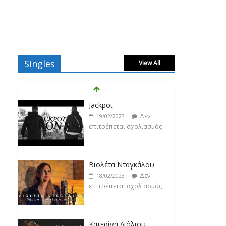
Singles
View All
Jackpot
Δεν
19/02/2023
επιτρέπεται σχολιασμός
Βιολέτα Νταγκάλου
Δεν
18/02/2023
επιτρέπεται σχολιασμός
Κατερίνα Λιόλιου
Δεν
17/02/2023