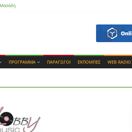
 Μασάδη
εάζου
πιάς & Γιώργος Στρατάκης
Αγαπητός
ΠΡΌΓΡΑΜΜΑ
ΠΑΡΑΓΩΓΟΊ
ΕΚΠΟΜΠΈΣ
WEB RADIO