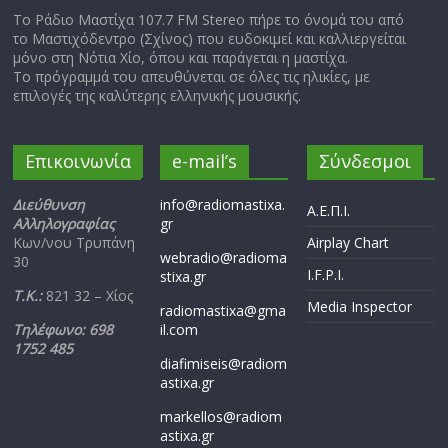
Το Ράδιο Μαστίχα 107.7 FM Stereo πήρε το όνομά του από
το Μαστιχόδεντρο (Σχίνος) που ευδοκιμεί και καλλιεργείται
μόνο στη Νότια Χίο, όπου και παράγεται η μαστίχα.
Το πρόγραμμά του απευθύνεται σε όλες τις ηλικίες, με
επιλογές της καλύτερης ελληνικής μουσικής.
Επικοινωνία
e-mail’s
Σύνδεσμοι
Διεύθυνση
info@radiomastixa.
Α.Ε.Π.Ι.
Αλληλογραφίας
gr
Κων/νου Τρυπάνη
Airplay Chart
webradio@radioma
30
I.F.P.I.
stixa.gr
Τ.Κ.:
821 32 – Χίος
Media Inspector
radiomastixa@gma
Τηλέφωνο: 698
il.com
1752 485
diafimiseis@radiom
astixa.gr
markellos@radiom
astixa.gr