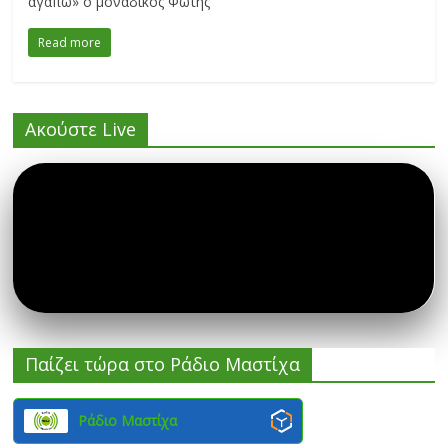
αγαπώ» ο μοναδικός Φώτης
Read more
Ακούστε Live
Παίζει τώρα στο Ράδιο Μαστίχα
Ράδιο Μαστίχα