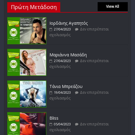
Απόστολος Ρίζος
Πρώτη Μετάδοση
Δεν επιτρέπεται
View All
17/02/2023
σχολιασμός
Ιορδάνης Αγαπητός
Δεν επιτρέπεται
27/04/2023
σχολιασμός
Μικρές Περιπλανήσεις
Δεν επιτρέπεται
16/02/2023
σχολιασμός
Μαριάννα Μασάδη
Δεν επιτρέπεται
27/04/2023
σχολιασμός
Δυνάμεις του Αιγαίου
Δεν επιτρέπεται
15/02/2023
σχολιασμός
Τάνια Μπρεάζου
Δεν επιτρέπεται
19/04/2023
σχολιασμός
Bliss
Δεν επιτρέπεται
05/04/2023
σχολιασμός