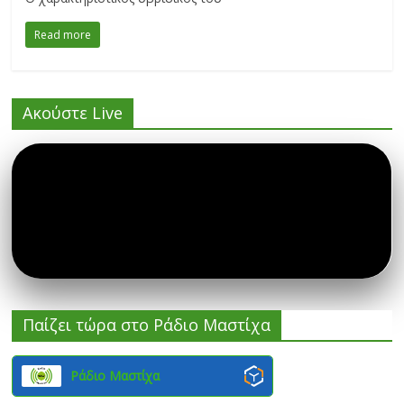
Read more
Ακούστε Live
Παίζει τώρα στο Ράδιο Μαστίχα
Ράδιο Μαστίχα