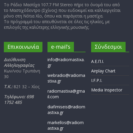
Το Ράδιο Μαστίχα 107.7 FM Stereo πήρε το όνομά του από
το Μαστιχόδεντρο (Σχίνος) που ευδοκιμεί και καλλιεργείται
μόνο στη Νότια Χίο, όπου και παράγεται η μαστίχα.
Το πρόγραμμά του απευθύνεται σε όλες τις ηλικίες, με
επιλογές της καλύτερης ελληνικής μουσικής.
Επικοινωνία
e-mail’s
Σύνδεσμοι
Διεύθυνση
info@radiomastixa.
Α.Ε.Π.Ι.
Αλληλογραφίας
gr
Κων/νου Τρυπάνη
Airplay Chart
webradio@radioma
30
I.F.P.I.
stixa.gr
Τ.Κ.:
821 32 – Χίος
Media Inspector
radiomastixa@gma
Τηλέφωνο: 698
il.com
1752 485
diafimiseis@radiom
astixa.gr
markellos@radiom
astixa.gr