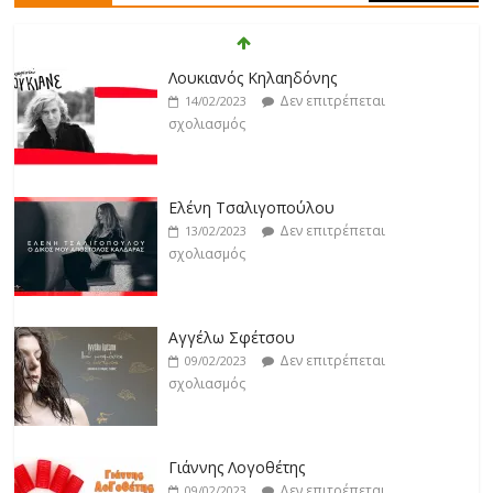
Άρτεμις Ρέντζιου
Δεν επιτρέπεται
19/02/2023
Λουκιανός Κηλαηδόνης
σχολιασμός
Δεν επιτρέπεται
14/02/2023
σχολιασμός
Jackpot
Δεν επιτρέπεται
19/02/2023
Ελένη Τσαλιγοπούλου
σχολιασμός
Δεν επιτρέπεται
13/02/2023
σχολιασμός
Βιολέτα Νταγκάλου
Δεν επιτρέπεται
18/02/2023
Αγγέλω Σφέτσου
σχολιασμός
Δεν επιτρέπεται
09/02/2023
σχολιασμός
Γιάννης Λογοθέτης
Δεν επιτρέπεται
09/02/2023