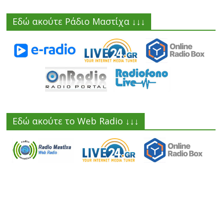
Εδώ ακούτε Ράδιο Μαστίχα ↓↓↓
Εδώ ακούτε το Web Radio ↓↓↓