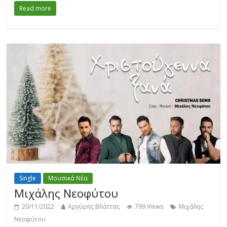
Read more
Single
Μουσικά Νέα
Μιχάλης Νεοφύτου
20/11/2022
Αργύρης Βλάττας
799 Views
Μιχάλης
Νεοφύτου