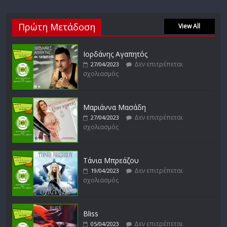
Απόστολος Ρίζος
Πρώτη Μετάδοση
Δεν επιτρέπεται
View All
17/02/2023
σχολιασμός
Ιορδάνης Αγαπητός
Δεν επιτρέπεται
27/04/2023
σχολιασμός
Μικρές Περιπλανήσεις
Δεν επιτρέπεται
16/02/2023
σχολιασμός
Μαριάννα Μασάδη
Δεν επιτρέπεται
27/04/2023
σχολιασμός
Δυνάμεις του Αιγαίου
Δεν επιτρέπεται
15/02/2023
σχολιασμός
Τάνια Μπρεάζου
Δεν επιτρέπεται
19/04/2023
σχολιασμός
Bliss
Δεν επιτρέπεται
05/04/2023