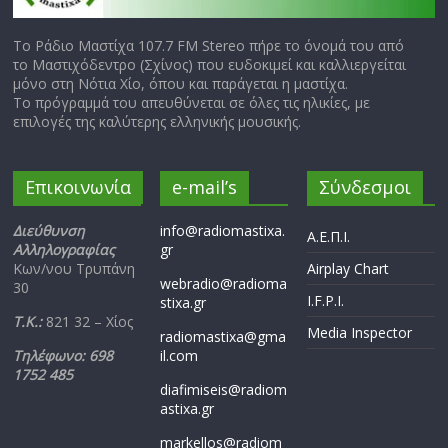
Το Ράδιο Μαστίχα 107.7 FM Stereo πήρε το όνομά του από
το Μαστιχόδεντρο (Σχίνος) που ευδοκιμεί και καλλιεργείται
μόνο στη Νότια Χίο, όπου και παράγεται η μαστίχα.
Το πρόγραμμά του απευθύνεται σε όλες τις ηλικίες, με
επιλογές της καλύτερης ελληνικής μουσικής.
Επικοινωνία
e-mail’s
Σύνδεσμοι
Διεύθυνση
info@radiomastixa.
Α.Ε.Π.Ι.
Αλληλογραφίας
gr
Κων/νου Τρυπάνη
Airplay Chart
webradio@radioma
30
I.F.P.I.
stixa.gr
Τ.Κ.:
821 32 – Χίος
Media Inspector
radiomastixa@gma
Τηλέφωνο: 698
il.com
1752 485
diafimiseis@radiom
astixa.gr
markellos@radiom