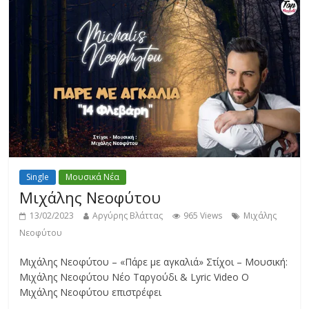
Single
Μουσικά Νέα
Μιχάλης Νεοφύτου
13/02/2023
Αργύρης Βλάττας
965 Views
Μιχάλης
Νεοφύτου
Μιχάλης Νεοφύτου – «Πάρε με αγκαλιά» Στίχοι – Μουσική:
Μιχάλης Νεοφύτου Νέο Ταργούδι & Lyric Video Ο
Μιχάλης Νεοφύτου επιστρέφει