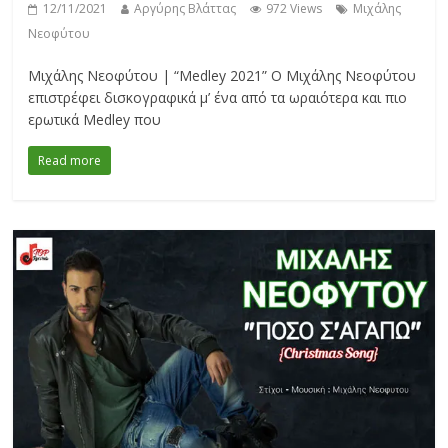
12/11/2021
Αργύρης Βλάττας
972 Views
Μιχάλης
Νεοφύτου
Μιχάλης Νεοφύτου | “Medley 2021” Ο Μιχάλης Νεοφύτου
επιστρέφει δισκογραφικά μ’ ένα από τα ωραιότερα και πιο
ερωτικά Medley που
Read more