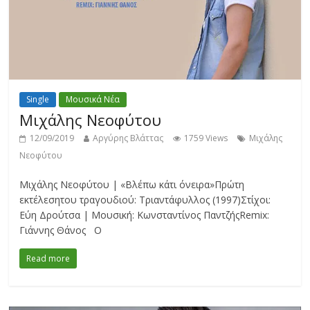
Single
Μουσικά Νέα
Μιχάλης Νεοφύτου
12/09/2019
Αργύρης Βλάττας
1759 Views
Μιχάλης
Νεοφύτου
Μιχάλης Νεοφύτου | «Βλέπω κάτι όνειρα»Πρώτη
εκτέλεσητου τραγουδιού: Τριαντάφυλλος (1997)Στίχοι:
Εύη Δρούτσα | Μουσική: Κωνσταντίνος ΠαντζήςRemix:
Γιάννης Θάνος Ο
Read more