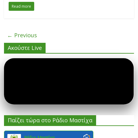
Read more
← Previous
Ακούστε Live
Παίζει τώρα στο Ράδιο Μαστίχα
Ράδιο Μαστίχα