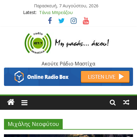
Παρασκευή, 7 Αυγούστου, 2026
Τάνια Μπρεάζου
Latest:
Bliss
Μάνος Τρυπιάς & Γιώργος Στρατάκης
Ιορδάνης Αγαπητός
Μαριάννα Μασάδη
Ακούτε Ράδιο Μαστίχα
Μιχάλης Νεοφύτου