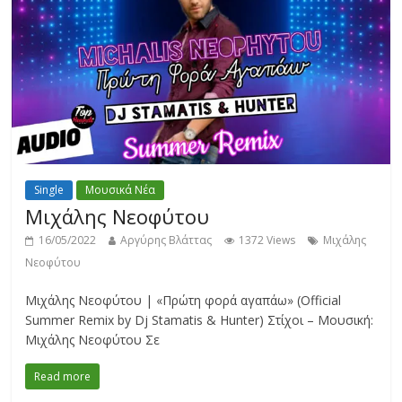
Single
Μουσικά Νέα
Μιχάλης Νεοφύτου
16/05/2022
Αργύρης Βλάττας
1372 Views
Μιχάλης
Νεοφύτου
Μιχάλης Νεοφύτου | «Πρώτη φορά αγαπάω» (Official
Summer Remix by Dj Stamatis & Hunter) Στίχοι – Μουσική:
Μιχάλης Νεοφύτου Σε
Read more