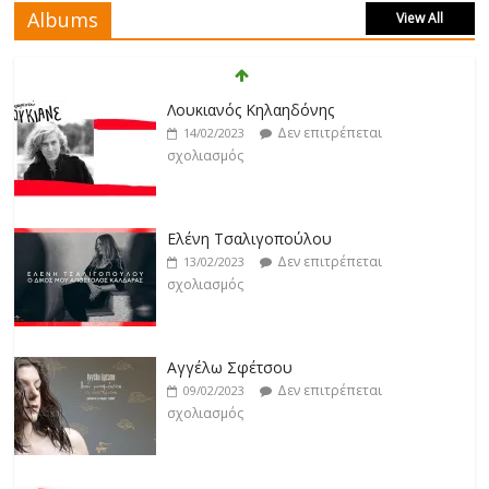
Albums
View All
Άρτεμις Ρέντζιου
Δεν επιτρέπεται
19/02/2023
Λουκιανός Κηλαηδόνης
σχολιασμός
Δεν επιτρέπεται
14/02/2023
σχολιασμός
Jackpot
Δεν επιτρέπεται
19/02/2023
Ελένη Τσαλιγοπούλου
σχολιασμός
Δεν επιτρέπεται
13/02/2023
σχολιασμός
Βιολέτα Νταγκάλου
Δεν επιτρέπεται
18/02/2023
Αγγέλω Σφέτσου
σχολιασμός
Δεν επιτρέπεται
09/02/2023
σχολιασμός