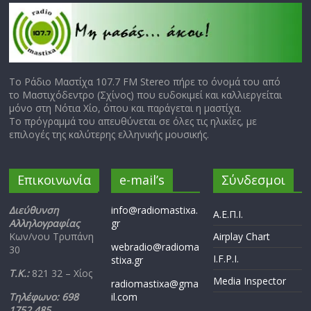
Το Ράδιο Μαστίχα 107.7 FM Stereo πήρε το όνομά του από
το Μαστιχόδεντρο (Σχίνος) που ευδοκιμεί και καλλιεργείται
μόνο στη Νότια Χίο, όπου και παράγεται η μαστίχα.
Το πρόγραμμά του απευθύνεται σε όλες τις ηλικίες, με
επιλογές της καλύτερης ελληνικής μουσικής.
Επικοινωνία
e-mail’s
Σύνδεσμοι
Διεύθυνση
info@radiomastixa.
Α.Ε.Π.Ι.
Αλληλογραφίας
gr
Κων/νου Τρυπάνη
Airplay Chart
webradio@radioma
30
I.F.P.I.
stixa.gr
Τ.Κ.:
821 32 – Χίος
Media Inspector
radiomastixa@gma
Τηλέφωνο: 698
il.com
1752 485