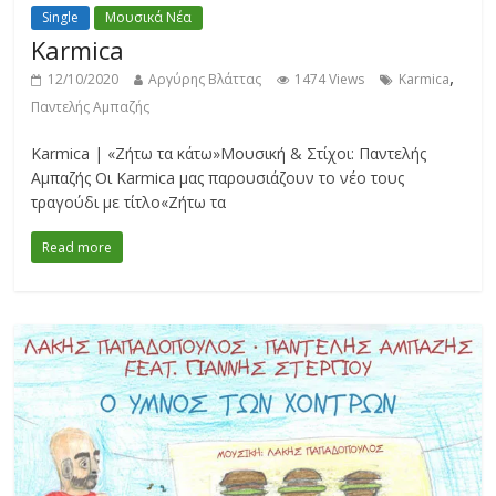
Single
Μουσικά Νέα
Karmica
,
12/10/2020
Αργύρης Βλάττας
1474 Views
Karmica
Παντελής Αμπαζής
Karmica | «Ζήτω τα κάτω»Μουσική & Στίχοι: Παντελής
Αμπαζής Οι Karmica μας παρουσιάζουν το νέο τους
τραγούδι με τίτλο«Ζήτω τα
Read more