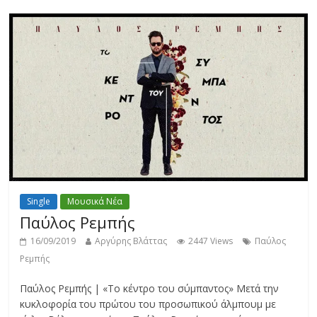
Single
Μουσικά Νέα
Παύλος Ρεμπής
16/09/2019
Αργύρης Βλάττας
2447 Views
Παύλος
Ρεμπής
Παύλος Ρεμπής | «Το κέντρο του σύμπαντος» Μετά την
κυκλοφορία του πρώτου του προσωπικού άλμπουμ με