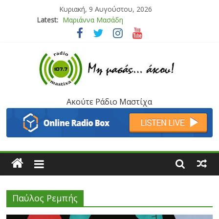
Κυριακή, 9 Αυγούστου, 2026
Latest:
Μαριάννα Μασάδη
Τάνια Μπρεάζου
Bliss
Μάνος Τρυπιάς & Γιώργος Στρατάκης
Ιορδάνης Αγαπητός
Ακούτε Ράδιο Μαστίχα
Παύλος Ρεμπής