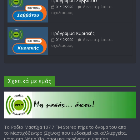
Πρόγραμμα Σαββάτου
Δεν επιτρέπεται
01/10/2020
σχολιασμός
Πρόγραμμα Κυριακής
Δεν επιτρέπεται
01/10/2020
σχολιασμός
Σχετικά με εμάς
Το Ράδιο Μαστίχα 107.7 FM Stereo πήρε το όνομά του από
το Μαστιχόδεντρο (Σχίνος) που ευδοκιμεί και καλλιεργείται
μόνο στη Νότια Χίο, όπου και παράγεται η μαστίχα.