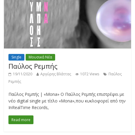
Single
Μουσικά Νέα
Παύλος Ρεμπής
19/11/2020
Αργύρης Βλάττας
1072 Views
Παύλος
Ρεμπής
Παύλος Ρεμπής | «Mona» Ο Παύλος Ρεμπής επιστρέφει με
νέο digital single με τίτλο «Mona»,που κυκλοφορεί από την
InRealTime Records,
Read more