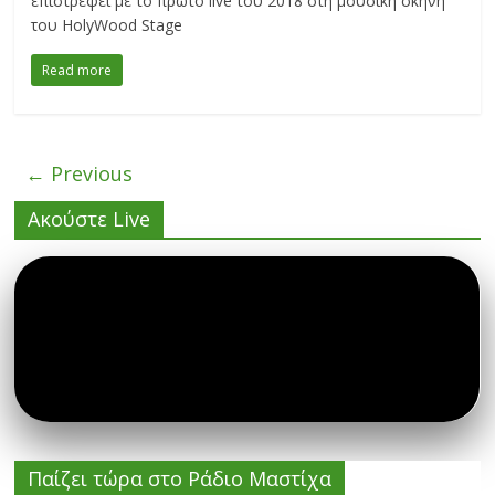
επιστρέφει με το πρώτο live του 2018 στη μουσική σκηνή
του HolyWood Stage
Read more
← Previous
Ακούστε Live
Παίζει τώρα στο Ράδιο Μαστίχα