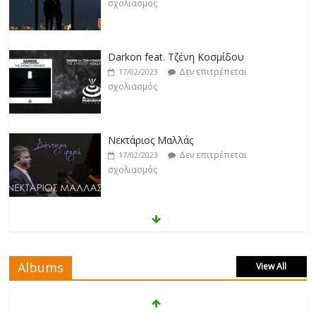
σχολιασμός
Νεκτάριος Μαλλάς
Δεν επιτρέπεται
17/02/2023
σχολιασμός
George P. Lemos feat. Ασπασία Λαιμού
Δεν επιτρέπεται
17/02/2023
σχολιασμός
Μάριος Δαρβίρας
Δεν επιτρέπεται
17/02/2023
σχολιασμός
Albums
View All
Klavdia