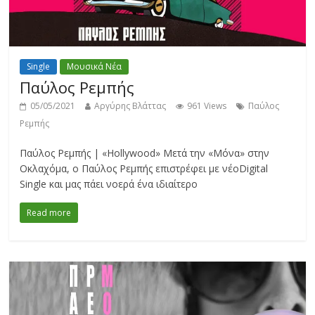
Single
Μουσικά Νέα
Παύλος Ρεμπής
05/05/2021
Αργύρης Βλάττας
961 Views
Παύλος
Ρεμπής
Παύλος Ρεμπής | «Hollywood» Μετά την «Μόνα» στην
Οκλαχόμα, ο Παύλος Ρεμπής επιστρέφει με νέοDigital
Single και μας πάει νοερά ένα ιδιαίτερο
Read more