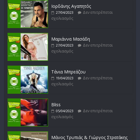
Ιορδάνης Αγαπητός
Δεν επιτρέπεται
27/04/2023
σχολιασμός
Απόστολος Ρίζος
Δεν επιτρέπεται
17/02/2023
σχολιασμός
Μαριάννα Μασάδη
Δεν επιτρέπεται
27/04/2023
σχολιασμός
Μικρές Περιπλανήσεις
Δεν επιτρέπεται
16/02/2023
σχολιασμός
Τάνια Μπρεάζου
Δεν επιτρέπεται
19/04/2023
σχολιασμός
Bliss
Δεν επιτρέπεται
05/04/2023
σχολιασμός
Μάνος Τρυπιάς & Γιώργος Στρατάκης