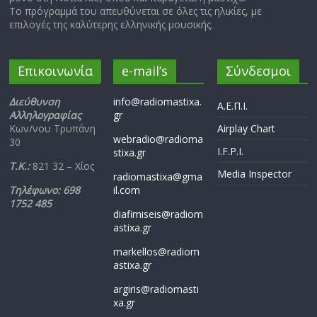
Το πρόγραμμά του απευθύνεται σε όλες τις ηλικίες, με
επιλογές της καλύτερης ελληνικής μουσικής.
Επικοινωνία
e-mail’s
Σύνδεσμοι
Διεύθυνση
info@radiomastixa.
Α.Ε.Π.Ι.
Αλληλογραφίας
gr
Κων/νου Τρυπάνη
Airplay Chart
webradio@radioma
30
I.F.P.I.
stixa.gr
Τ.Κ.:
821 32 – Χίος
Media Inspector
radiomastixa@gma
Τηλέφωνο: 698
il.com
1752 485
diafimiseis@radiom
astixa.gr
markellos@radiom
astixa.gr
argiris@radiomasti
xa.gr