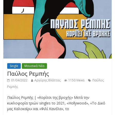
Single
Μουσικά Νέα
Παύλος Ρεμπής
01/04/2022
Αργύρης Βλάττας
1150 Views
Παύλος
Ρεμπής
Παύλος Ρεμπής | «Κορίτσι της βροχής» Μετά την
κυκλοφορία τριών singles το 2021, «Hollywood», «Το Δικό
μας Καλοκαίρι» και «Φιλί Κανέλα», το