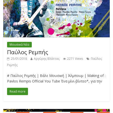
Μουσικά Νέα
Παύλος Ρεμπής
25/01/2018
Αργύρης Βλάττας
2271 Views
Παύλος
Ρεμπής
# Παύλος Ρεμπής | Βάλε Μουσική | Άλμπουμ | Making of :
Pavlos Rempis Official You Tube Ένα μίνι-βίντεο*, για την
Read more