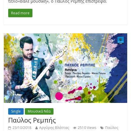
τίτλο«Βάλε μουσική», ο Παύλος Ρεμπής επιστρέφει
Read more
Single
Μουσικά Νέα
Παύλος Ρεμπής
23/10/2018
Αργύρης Βλάττας
2510 Views
Παύλος