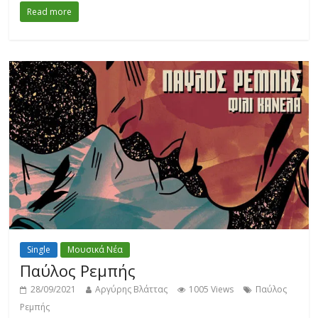
Read more
Single
Μουσικά Νέα
Παύλος Ρεμπής
28/09/2021
Αργύρης Βλάττας
1005 Views
Παύλος
Ρεμπής