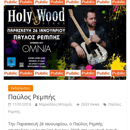
Εκδηλώσεις
Παύλος Ρεμπής
17/01/2018
Μαρκέλλος Μπαχάς
2633 Views
Παύλος
Ρεμπής
Την Παρασκευή 26 Ιανουαρίου, ο Παύλος Ρεμπής