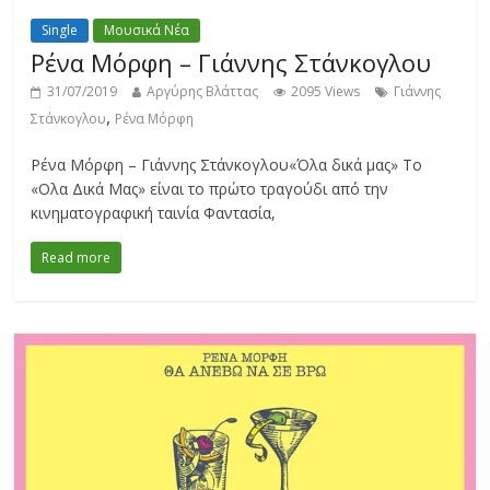
Single
Μουσικά Νέα
Ρένα Μόρφη – Γιάννης Στάνκογλου
31/07/2019
Αργύρης Βλάττας
2095 Views
Γιάννης
,
Στάνκογλου
Ρένα Μόρφη
Ρένα Μόρφη – Γιάννης Στάνκογλου«Όλα δικά μας» Το
«Ολα Δικά Μας» είναι το πρώτο τραγούδι από την
κινηματογραφική ταινία Φαντασία,
Read more