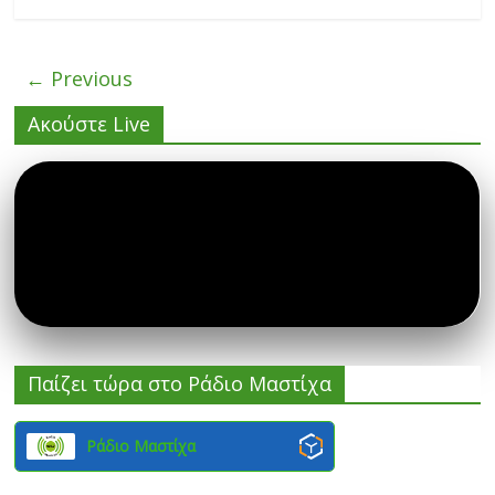
← Previous
Ακούστε Live
Παίζει τώρα στο Ράδιο Μαστίχα
Ράδιο Μαστίχα