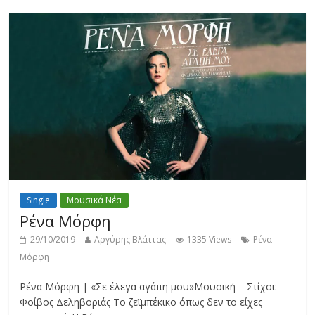
Single
Μουσικά Νέα
Ρένα Μόρφη
29/10/2019
Αργύρης Βλάττας
1335 Views
Ρένα
Μόρφη
Ρένα Μόρφη | «Σε έλεγα αγάπη μου»Μουσική – Στίχοι:
Φοίβος Δεληβοριάς Το ζεϊμπέκικο όπως δεν το είχες