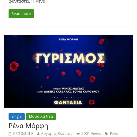
φανταστεί. Η Ρένα
Read more
Single
Μουσικά Νέα
Ρένα Μόρφη
07/10/2019
Αργύρης Βλάττας
2001 Views
Ρένα