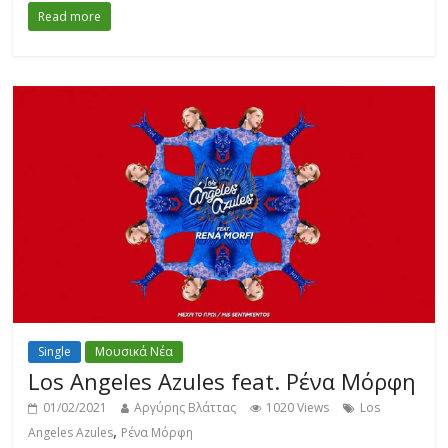
Read more
Single
Μουσικά Νέα
Los Angeles Azules feat. Ρένα Μόρφη
01/02/2021
Αργύρης Βλάττας
1020 Views
Los
,
Angeles Azules
Ρένα Μόρφη