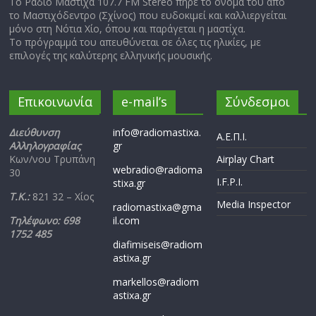
Το Ράδιο Μαστίχα 107.7 FM Stereo πήρε το όνομά του από
το Μαστιχόδεντρο (Σχίνος) που ευδοκιμεί και καλλιεργείται
μόνο στη Νότια Χίο, όπου και παράγεται η μαστίχα.
Το πρόγραμμά του απευθύνεται σε όλες τις ηλικίες, με
επιλογές της καλύτερης ελληνικής μουσικής.
Επικοινωνία
e-mail’s
Σύνδεσμοι
Διεύθυνση
info@radiomastixa.
Α.Ε.Π.Ι.
Αλληλογραφίας
gr
Κων/νου Τρυπάνη
Airplay Chart
webradio@radioma
30
I.F.P.I.
stixa.gr
Τ.Κ.:
821 32 – Χίος
Media Inspector
radiomastixa@gma
Τηλέφωνο: 698
il.com
1752 485
diafimiseis@radiom
astixa.gr
markellos@radiom
astixa.gr