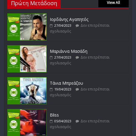
Πρώτη Μετάδοση
Δεν επιτρέπεται
View All
27/01/2023
σχολιασμός
Ιορδάνης Αγαπητός
Δεν επιτρέπεται
27/04/2023
σχολιασμός
Απόστολος Ρίζος
Δεν επιτρέπεται
17/02/2023
σχολιασμός
Μαριάννα Μασάδη
Δεν επιτρέπεται
27/04/2023
σχολιασμός
Μικρές Περιπλανήσεις
Δεν επιτρέπεται
16/02/2023
σχολιασμός
Τάνια Μπρεάζου
Δεν επιτρέπεται
19/04/2023
σχολιασμός
Bliss
Δεν επιτρέπεται
05/04/2023
σχολιασμός