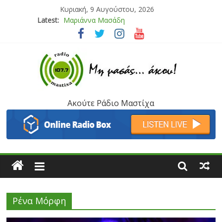
Κυριακή, 9 Αυγούστου, 2026
Latest:
Τάνια Μπρεάζου
Bliss
Μάνος Τρυπιάς & Γιώργος Στρατάκης
Ιορδάνης Αγαπητός
Μαριάννα Μασάδη
Ακούτε Ράδιο Μαστίχα
Ρένα Μόρφη