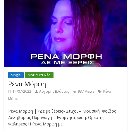
Single
Μουσικά Νέα
Ρένα Μόρφη
14/07/2022
Αργύρης Βλάττας
937 Views
Ρένα
Μόρφη
Ρένα Μόρφη | «Δε με ξέρεις» Στίχοι – Μουσική: Φοίβος
Δεληβοριάς Παραγωγή – Ενορχήστρωση: Ορέστης
Φαληρέας Η Ρένα Μόρφη με