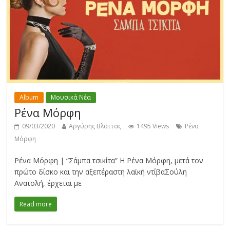
Album
Μουσικά Νέα
Ρένα Μόρφη
09/03/2020
Αργύρης Βλάττας
1495 Views
Ρένα
Μόρφη
Ρένα Μόρφη | “Σάμπα τσικίτα” Η Ρένα Μόρφη, μετά τον
πρώτο δίσκο και την αξεπέραστη λαϊκή ντίβαΣούλη
Ανατολή, έρχεται με
Read more