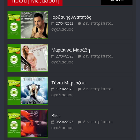
Πρώτη Μετάδοση
σχολιασμός
Ιορδάνης Αγαπητός
Δεν επιτρέπεται
27/04/2023
σχολιασμός
Απόστολος Ρίζος
Δεν επιτρέπεται
17/02/2023
σχολιασμός
Μαριάννα Μασάδη
Δεν επιτρέπεται
27/04/2023
σχολιασμός
Μικρές Περιπλανήσεις
Δεν επιτρέπεται
16/02/2023
σχολιασμός
Τάνια Μπρεάζου
Δεν επιτρέπεται
19/04/2023
σχολιασμός
Bliss
Δεν επιτρέπεται
05/04/2023
σχολιασμός