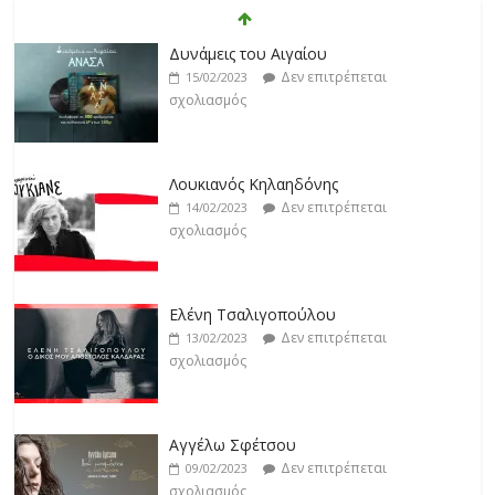
Klavdia
Δεν επιτρέπεται
17/02/2023
Δυνάμεις του Αιγαίου
σχολιασμός
Δεν επιτρέπεται
15/02/2023
σχολιασμός
Άρτεμις Ρέντζιου
Δεν επιτρέπεται
19/02/2023
Λουκιανός Κηλαηδόνης
σχολιασμός
Δεν επιτρέπεται
14/02/2023
σχολιασμός
Jackpot
Δεν επιτρέπεται
19/02/2023
Ελένη Τσαλιγοπούλου
σχολιασμός
Δεν επιτρέπεται
13/02/2023
σχολιασμός
Αγγέλω Σφέτσου
Δεν επιτρέπεται
09/02/2023
σχολιασμός