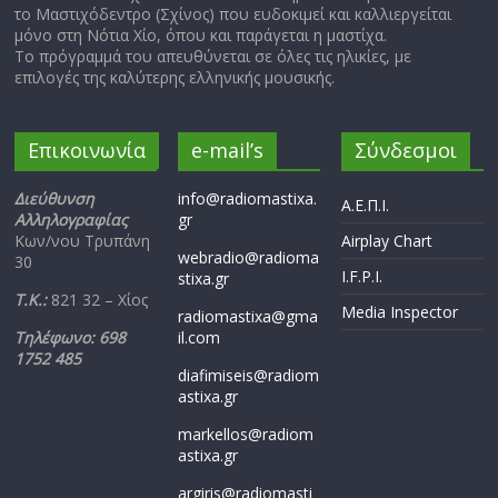
το Μαστιχόδεντρο (Σχίνος) που ευδοκιμεί και καλλιεργείται
μόνο στη Νότια Χίο, όπου και παράγεται η μαστίχα.
Το πρόγραμμά του απευθύνεται σε όλες τις ηλικίες, με
επιλογές της καλύτερης ελληνικής μουσικής.
Επικοινωνία
e-mail’s
Σύνδεσμοι
Διεύθυνση
info@radiomastixa.
Α.Ε.Π.Ι.
Αλληλογραφίας
gr
Κων/νου Τρυπάνη
Airplay Chart
webradio@radioma
30
I.F.P.I.
stixa.gr
Τ.Κ.:
821 32 – Χίος
Media Inspector
radiomastixa@gma
Τηλέφωνο: 698
il.com
1752 485
diafimiseis@radiom
astixa.gr
markellos@radiom
astixa.gr
argiris@radiomasti