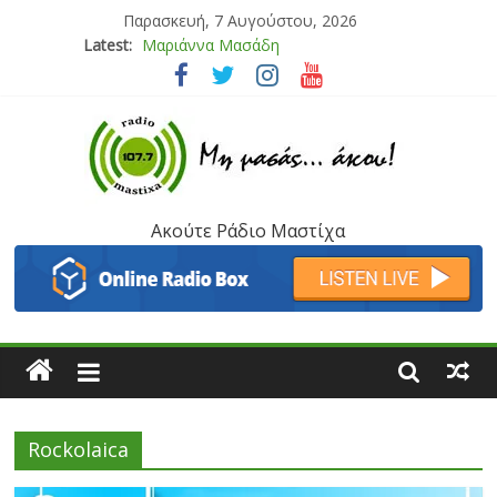
Παρασκευή, 7 Αυγούστου, 2026
Latest:
Μαριάννα Μασάδη
Τάνια Μπρεάζου
Bliss
Μάνος Τρυπιάς & Γιώργος Στρατάκης
Ιορδάνης Αγαπητός
Ακούτε Ράδιο Μαστίχα
Rockolaica