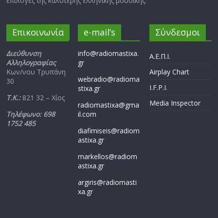
επιλογές της καλύτερης ελληνικής μουσικής.
Επικοινωνία
e-mail’s
Σύνδεσμοι
Διεύθυνση
info@radiomastixa.
Α.Ε.Π.Ι.
Αλληλογραφίας
gr
Κων/νου Τρυπάνη
Airplay Chart
webradio@radioma
30
I.F.P.I.
stixa.gr
Τ.Κ.:
821 32 – Χίος
Media Inspector
radiomastixa@gma
Τηλέφωνο: 698
il.com
1752 485
diafimiseis@radiom
astixa.gr
markellos@radiom
astixa.gr
argiris@radiomasti
xa.gr