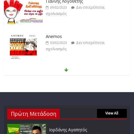
Γιάννης Λογοθέτης
Δεν επιτρέπεται
09/02/2023
σχολιασμός
Anemos
Δεν επιτρέπεται
03/02/2023
σχολιασμός
Θοδωρής Φέρρης
Δεν επιτρέπεται
30/01/2023
σχολιασμός
Νίκος Ζιώγαλας
Πρώτη Μετάδοση
Δεν επιτρέπεται
View All
27/01/2023
σχολιασμός
Ιορδάνης Αγαπητός