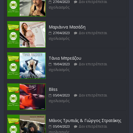
Δεν επιτρέπεται
27/04/2023
σχολιασμός
Απόστολος Ρίζος
Δεν επιτρέπεται
17/02/2023
σχολιασμός
Μαριάννα Μασάδη
Δεν επιτρέπεται
27/04/2023
σχολιασμός
Μικρές Περιπλανήσεις
Δεν επιτρέπεται
16/02/2023
σχολιασμός
Τάνια Μπρεάζου
Δεν επιτρέπεται
19/04/2023
σχολιασμός
Bliss
Δεν επιτρέπεται
05/04/2023
σχολιασμός
Μάνος Τρυπιάς & Γιώργος Στρατάκης
Δεν επιτρέπεται
05/04/2023
σχολιασμός