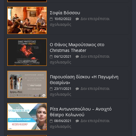
Σοφία Βόσσου
Δεν επιτρέπεται
10/02/2022
σχολιασμός
Ο Θάνος Μικρούτσικος στο
Christmas Theater
Δεν επιτρέπεται
06/12/2021
σχολιασμός
Παρουσίαση δίσκου «Η Παγωμένη
Θεατρίνα»
Δεν επιτρέπεται
23/11/2021
σχολιασμός
Ρίτα Αντωνοπούλου – Ανοιχτό
θέατρο Κολωνού
Δεν επιτρέπεται
08/06/2021
σχολιασμός