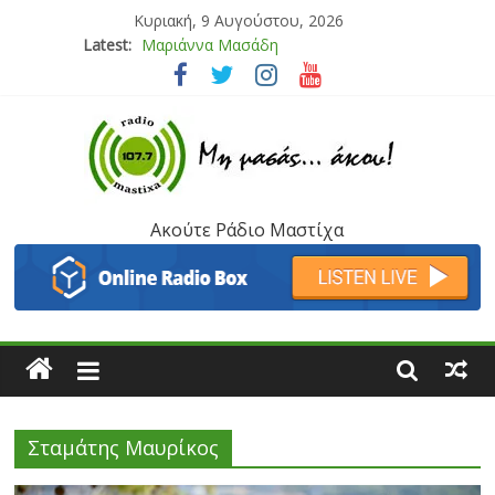
Κυριακή, 9 Αυγούστου, 2026
Μαριάννα Μασάδη
Latest:
Τάνια Μπρεάζου
Bliss
Μάνος Τρυπιάς & Γιώργος Στρατάκης
Ιορδάνης Αγαπητός
Ακούτε Ράδιο Μαστίχα
Σταμάτης Μαυρίκος