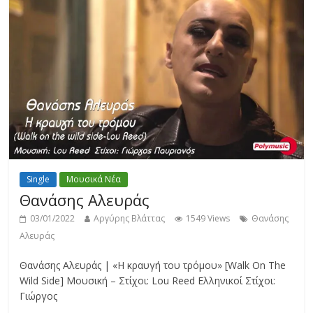
Single
Μουσικά Νέα
Θανάσης Αλευράς
03/01/2022
Αργύρης Βλάττας
1549 Views
Θανάσης
Αλευράς
Θανάσης Αλευράς | «Η κραυγή του τρόμου» [Walk On The
Wild Side] Μουσική – Στίχοι: Lou Reed Ελληνικοί Στίχοι:
Γιώργος