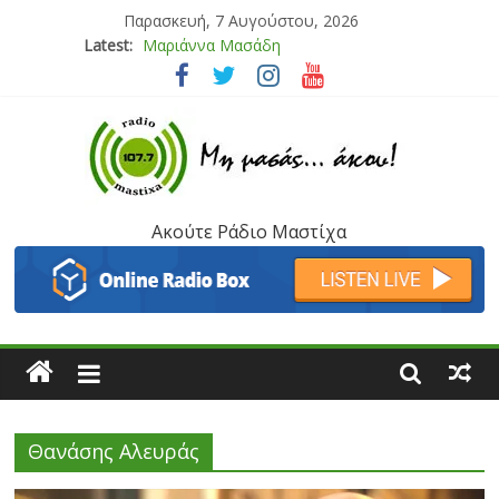
Παρασκευή, 7 Αυγούστου, 2026
Latest:
Μαριάννα Μασάδη
Τάνια Μπρεάζου
Bliss
Μάνος Τρυπιάς & Γιώργος Στρατάκης
Ιορδάνης Αγαπητός
Ακούτε Ράδιο Μαστίχα
Θανάσης Αλευράς