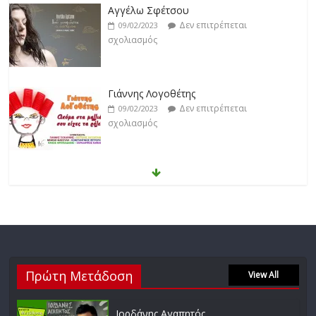
Γιάννης Λογοθέτης
Δεν επιτρέπεται
09/02/2023
σχολιασμός
Anemos
Δεν επιτρέπεται
03/02/2023
σχολιασμός
Θοδωρής Φέρρης
Δεν επιτρέπεται
30/01/2023
σχολιασμός
Νίκος Ζιώγαλας
Πρώτη Μετάδοση
Δεν επιτρέπεται
View All
27/01/2023
σχολιασμός
Ιορδάνης Αγαπητός