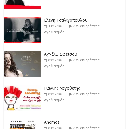
Jackpot
Δεν επιτρέπεται
19/02/2023
Ελένη Τσαλιγοπούλου
σχολιασμός
Δεν επιτρέπεται
13/02/2023
σχολιασμός
Βιολέτα Νταγκάλου
Δεν επιτρέπεται
18/02/2023
Αγγέλω Σφέτσου
σχολιασμός
Δεν επιτρέπεται
09/02/2023
σχολιασμός
Γιάννης Λογοθέτης
Δεν επιτρέπεται
09/02/2023
σχολιασμός
Anemos
Δεν επιτρέπεται
03/02/2023