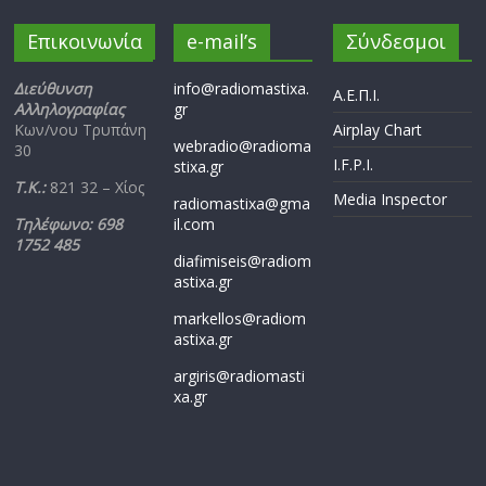
Επικοινωνία
e-mail’s
Σύνδεσμοι
Διεύθυνση
info@radiomastixa.
Α.Ε.Π.Ι.
Αλληλογραφίας
gr
Κων/νου Τρυπάνη
Airplay Chart
webradio@radioma
30
I.F.P.I.
stixa.gr
Τ.Κ.:
821 32 – Χίος
Media Inspector
radiomastixa@gma
Τηλέφωνο: 698
il.com
1752 485
diafimiseis@radiom
astixa.gr
markellos@radiom
astixa.gr
argiris@radiomasti
xa.gr