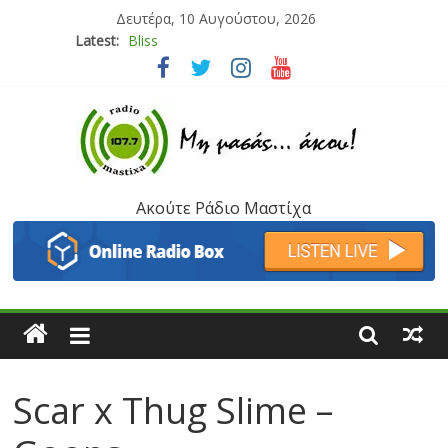
Δευτέρα, 10 Αυγούστου, 2026
Latest:
Bliss
Μάνος Τρυπιάς & Γιώργος Στρατάκης
Ιορδάνης Αγαπητός
Μαριάννα Μασάδη
Τάνια Μπρεάζου
Ακούτε Ράδιο Μαστίχα
Scar x Thug Slime –