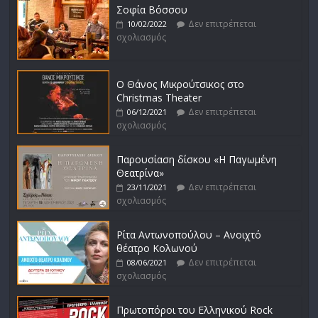
Σοφία Βόσσου
Δεν επιτρέπεται
10/02/2022
σχολιασμός
Ο Θάνος Μικρούτσικος στο
Christmas Theater
Δεν επιτρέπεται
06/12/2021
σχολιασμός
Παρουσίαση δίσκου «Η Παγωμένη
Θεατρίνα»
Δεν επιτρέπεται
23/11/2021
σχολιασμός
Ρίτα Αντωνοπούλου – Ανοιχτό
θέατρο Κολωνού
Δεν επιτρέπεται
08/06/2021
σχολιασμός
Πρωτοπόροι του Ελληνικού Rock