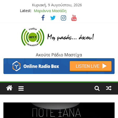
Κυριακή, 9 Αυγούστου, 2026
Latest:
Μαριάννα Μασάδη
Τάνια Μπρεάζου
Bliss
Μάνος Τρυπιάς & Γιώργος Στρατάκης
Ιορδάνης Αγαπητός
Ακούτε Ράδιο Μαστίχα