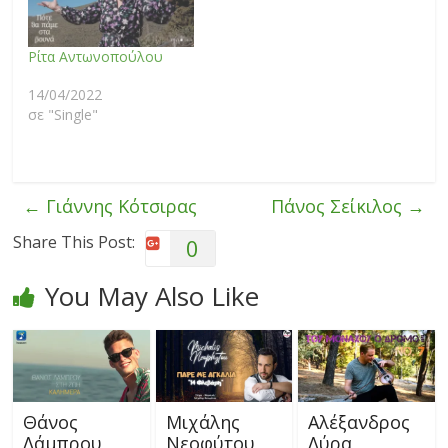
Ρίτα Αντωνοπούλου
14/04/2022
σε "Single"
←
Γιάννης Κότσιρας
Πάνος Σείκιλος
→
Share This Post:
0
You May Also Like
Θάνος
Μιχάλης
Αλέξανδρος
Λάμπρου
Νεοφύτου
Λύρα