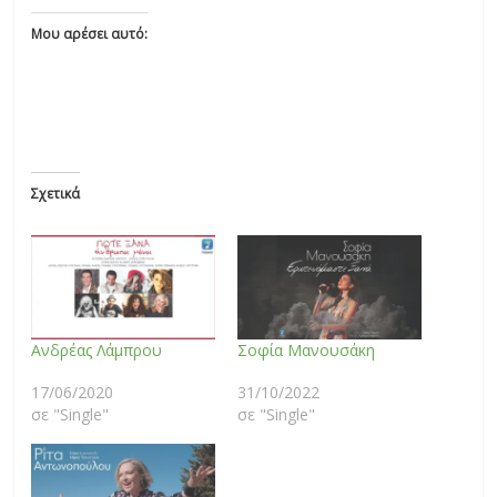
Μου αρέσει αυτό:
Σχετικά
Ανδρέας Λάμπρου
Σοφία Μανουσάκη
17/06/2020
31/10/2022
σε "Single"
σε "Single"