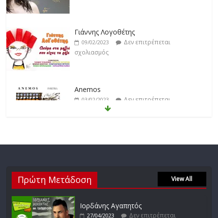
Δεν επιτρέπεται
09/02/2023
σχολιασμός
Anemos
Δεν επιτρέπεται
03/02/2023
σχολιασμός
Θοδωρής Φέρρης
Δεν επιτρέπεται
30/01/2023
σχολιασμός
Νίκος Ζιώγαλας
Πρώτη Μετάδοση
Δεν επιτρέπεται
View All
27/01/2023
σχολιασμός
Ιορδάνης Αγαπητός
Δεν επιτρέπεται
27/04/2023