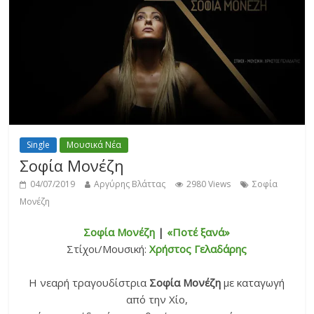
Single
Μουσικά Νέα
Σοφία Μονέζη
04/07/2019
Αργύρης Βλάττας
2980 Views
Σοφία
Μονέζη
Σοφία Μονέζη
|
«Ποτέ ξανά»
Στίχοι/Μουσική:
Χρήστος Γελαδάρης
Η νεαρή τραγουδίστρια
Σοφία Μονέζη
με καταγωγή
από την Χίο,