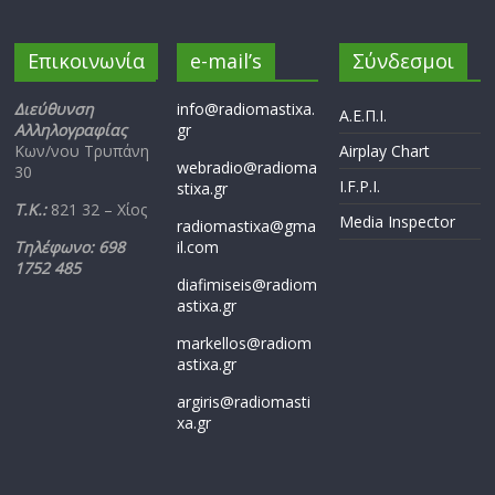
Επικοινωνία
e-mail’s
Σύνδεσμοι
Διεύθυνση
info@radiomastixa.
Α.Ε.Π.Ι.
Αλληλογραφίας
gr
Κων/νου Τρυπάνη
Airplay Chart
webradio@radioma
30
I.F.P.I.
stixa.gr
Τ.Κ.:
821 32 – Χίος
Media Inspector
radiomastixa@gma
Τηλέφωνο: 698
il.com
1752 485
diafimiseis@radiom
astixa.gr
markellos@radiom
astixa.gr
argiris@radiomasti
xa.gr