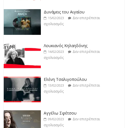
σχολιασμός
Άρτεμις Ρέντζιου
Δεν επιτρέπεται
19/02/2023
Λουκιανός Κηλαηδόνης
σχολιασμός
Δεν επιτρέπεται
14/02/2023
σχολιασμός
Jackpot
Δεν επιτρέπεται
19/02/2023
Ελένη Τσαλιγοπούλου
σχολιασμός
Δεν επιτρέπεται
13/02/2023
σχολιασμός
Αγγέλω Σφέτσου
Δεν επιτρέπεται
09/02/2023
σχολιασμός
Γιάννης Λογοθέτης