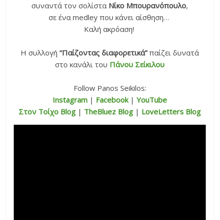
συναντά τον σολίστα
Νίκο Μπουρανόπουλο
,
σε ένα medley που κάνει αίσθηση…
Καλή ακρόαση!
Η συλλογή
“Παίζοντας διαφορετικά”
παίζει δυνατά
στο κανάλι του
Πάνου Σείκιλου
Follow Panos Seikilos:
Instagram
|
Facebook
|
YouTube
Στον Τοίχο Blog
|
TheBluez Blog
|
LoveLetters Blog