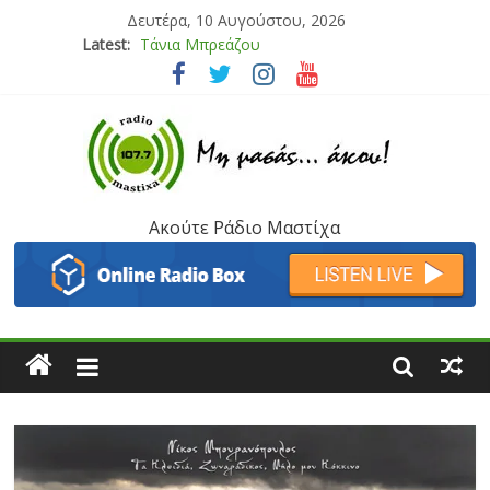
Δευτέρα, 10 Αυγούστου, 2026
Latest:
Bliss
Μάνος Τρυπιάς & Γιώργος Στρατάκης
Ιορδάνης Αγαπητός
Μαριάννα Μασάδη
Τάνια Μπρεάζου
Ακούτε Ράδιο Μαστίχα