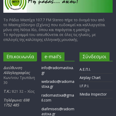
Το Ράδιο Μαστίχα 107.7 FM Stereo πήρε το όνομά του από
το Μαστιχόδεντρο (Σχίνος) που ευδοκιμεί και καλλιεργείται
μόνο στη Νότια Χίο, όπου και παράγεται η μαστίχα.
Το πρόγραμμά του απευθύνεται σε όλες τις ηλικίες, με
επιλογές της καλύτερης ελληνικής μουσικής.
Επικοινωνία
e-mail’s
Σύνδεσμοι
Διεύθυνση
info@radiomastixa.
Α.Ε.Π.Ι.
Αλληλογραφίας
gr
Κων/νου Τρυπάνη
Airplay Chart
webradio@radioma
30
I.F.P.I.
stixa.gr
Τ.Κ.:
821 32 – Χίος
Media Inspector
radiomastixa@gma
Τηλέφωνο: 698
il.com
1752 485
diafimiseis@radiom
astixa.gr