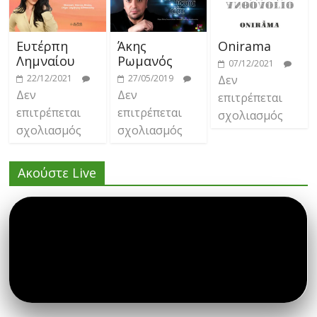
Ευτέρπη
Άκης
Onirama
Λημναίου
Ρωμανός
07/12/2021
22/12/2021
27/05/2019
Δεν
Δεν
Δεν
επιτρέπεται
επιτρέπεται
επιτρέπεται
σχολιασμός
σχολιασμός
σχολιασμός
Ακούστε Live