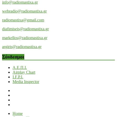
info@radiomastixa.gr
webradio@radiomastixa.gr
radiomastixa@gmail.com
diafimiseis@radiomastixa.gr
markellos@radiomastixa.gr
argiris@radiomastixa.gr
Σύνδεσμοι
Α.Ε.Π.Ι.
Airplay Chart
I.F.P.I.
Media Inspector
Home