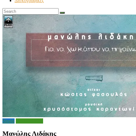
Δισκογραφικές
Single
Μουσικά Νέα
Μανώλης Λιδάκης