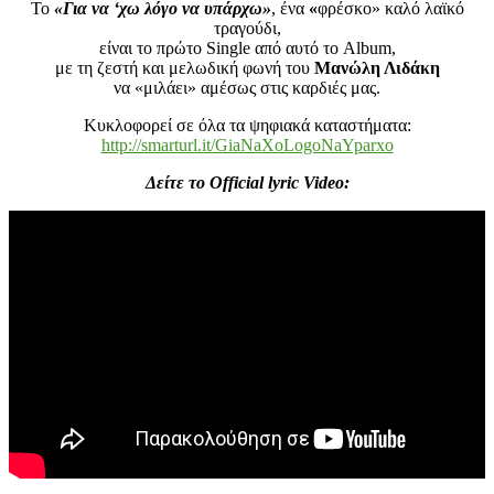
Το
«Για να ‘χω λόγο να υπάρχω»
, ένα
«
φρέσκο» καλό λαϊκό
τραγούδι,
είναι το πρώτο Single από αυτό το Album,
με τη ζεστή και μελωδική φωνή του
Μανώλη Λιδάκη
να «μιλάει» αμέσως στις καρδιές μας.
Κυκλοφορεί σε όλα τα ψηφιακά καταστήματα:
http://smarturl.it/GiaNaXoLogoNaYparxo
Δείτε το Official lyric Video: