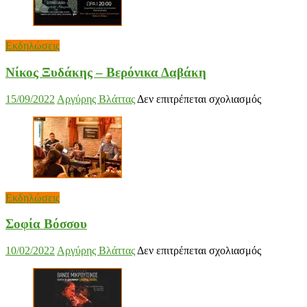
Εκδηλώσεις
Νίκος Ξυδάκης – Βερόνικα Δαβάκη
στο
15/09/2022
Αργύρης Βλάττας
Δεν επιτρέπεται σχολιασμός
Νίκος
Ξυδάκης
–
Βερόνικα
Δαβάκη
Εκδηλώσεις
Σοφία Βόσσου
στο
10/02/2022
Αργύρης Βλάττας
Δεν επιτρέπεται σχολιασμός
Σοφία
Βόσσου