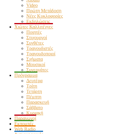
Video
Πρώτη Μετάδοση
Νέες Κυκλοφορίες
Εκδηλώσεις
Χιώτες Καλλιτέχνες
Ποιητές
Στιχουργοί
Συνθέτες
Τραγουδιστές
Τραγουδοποιοί
Σχήματα
Μουσικοί
Συνεργάτες
Πρόγραμμα
Δευτέρα
Τρίτη
Τετάρτη
Πέμπτη
Παρασκευή
Σάββατο
Κυριακή
Παραγωγοί
Εκπομπές
Web Radio