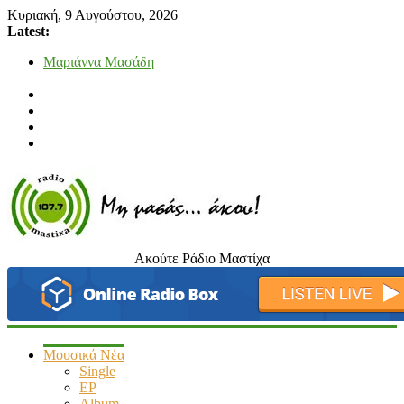
Κυριακή, 9 Αυγούστου, 2026
Latest:
Μαριάννα Μασάδη
Τάνια Μπρεάζου
Bliss
Μάνος Τρυπιάς & Γιώργος Στρατάκης
Ιορδάνης Αγαπητός
Ακούτε Ράδιο Μαστίχα
radiomastixa.gr
Μη
μασάς…
άκου
Μουσικά Νέα
Single
EP
Album