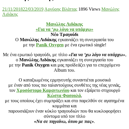
21/11/2018
22/03/2019
Αργύρης Βλάττας
1896 Views
Μανώλης
Λιδάκης
Μανώλης Λιδάκης
«Για να ‘χω λόγο να υπάρχω»
Νέο Τραγούδι
Ο
Μανώλης Λιδάκης
εγκαινιάζει τη συνεργασία του
με την
Panik Oxygen
με ένα ερωτικό single!
Με ένα ερωτικό τραγούδι, με τίτλο
«Για να ‘χω λόγο να υπάρχω»
,
ο
Μανώλης Λιδάκης
εγκαινιάζει τη συνεργασία του
με την
Panik Oxygen
και μας προϊδεάζει για το επερχόμενο
Album του.
Ο καταξιωμένος ερμηνευτής συναντιέται μουσικά
με έναν από τους πιο ταλαντούχους συνθέτες της νέας γενιάς,
τον
Χρυσόστομο Καραντωνίου
και τον εξαίρετο στιχουργό
Κώστα Φασουλά
,
με τους οποίους έχει συμπράξει και στο παρελθόν σε αγαπημένα
κομμάτια και
παρουσιάζουν έναν κύκλο τραγουδιών που θα κυκλοφορήσει
σύντομα υπό τον τίτλο
«
Να σε πηγαίνω, όπου με πας
»
.