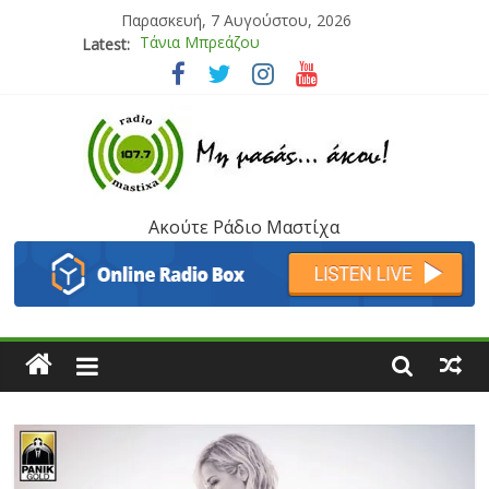
Παρασκευή, 7 Αυγούστου, 2026
Latest:
Bliss
Μάνος Τρυπιάς & Γιώργος Στρατάκης
Ιορδάνης Αγαπητός
Μαριάννα Μασάδη
Τάνια Μπρεάζου
Ακούτε Ράδιο Μαστίχα