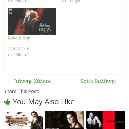
σε "Album"
σε "Single"
Άννα Βίσση
27/07/2018
σε "Album"
←
Γιάννης Χάλκος
Sotis Βολάνης
→
Share This Post:
You May Also Like