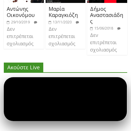
Αντώνης
Μαρία
Δήμος
Οικονόμου
Καραγκιόζη
Αναστασιάδη
ς
29/10/2019
13/11/2020
Δεν
Δεν
15/06/2018
Δεν
επιτρέπεται
επιτρέπεται
επιτρέπεται
σχολιασμός
σχολιασμός
σχολιασμός
Ακούστε Live