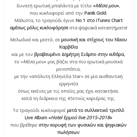
δυνατή ερωτική μπαλάντα με τίτλο
«
Μέσα μου
»
,
που κυκλοφορεί από την
Panik Gold
.
Μάλιστα, το τραγούδι έγινε
No 1 στο iTunes Chart
αμέσως μόλις κυκλοφόρησε
στα ψηφιακά καταστήματα!
Μελωδικό και μεστό, σε
μουσική και στίχους του Νίκου
Καρβέλα
και με τον
βραβευμένο Δημήτρη Σιάμπο στην κιθάρα
,
το «
Μέσα μου
» μας βάζει στα πιο ερωτικά μουσικά
μονοπάτια,
με την «απόλυτη Ελληνίδα Star» σε μία αισθαντική
ερμηνεία
όπως εκείνες με τις οποίες μας έχει κατακτήσει
κατά τη διάρκεια της 45ετούς καριέρας της.
Το τραγούδι κυκλοφορεί
μετά το συλλεκτικό τριπλό
Live Album «
Hotel Ερμού live 2015-2018
»
που βρέθηκε
στην κορυφή των φυσικών και ψηφιακών
πωλήσεων