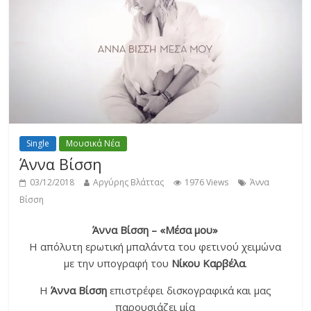
Single
Μουσικά Νέα
Άννα Βίσση
03/12/2018
Αργύρης Βλάττας
1976 Views
Άννα
Βίσση
Άννα Βίσση – «Μέσα μου»
Η απόλυτη ερωτική μπαλάντα του φετινού χειμώνα
με την υπογραφή του
Νίκου Καρβέλα
.
Η
Άννα Βίσση
επιστρέφει δισκογραφικά και μας
παρουσιάζει μία