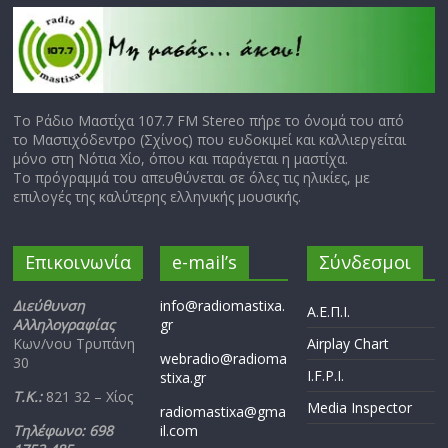
Το Ράδιο Μαστίχα 107.7 FM Stereo πήρε το όνομά του από
το Μαστιχόδεντρο (Σχίνος) που ευδοκιμεί και καλλιεργείται
μόνο στη Νότια Χίο, όπου και παράγεται η μαστίχα.
Το πρόγραμμά του απευθύνεται σε όλες τις ηλικίες, με
επιλογές της καλύτερης ελληνικής μουσικής.
Επικοινωνία
e-mail’s
Σύνδεσμοι
Διεύθυνση
info@radiomastixa.
Α.Ε.Π.Ι.
Αλληλογραφίας
gr
Κων/νου Τρυπάνη
Airplay Chart
webradio@radioma
30
I.F.P.I.
stixa.gr
Τ.Κ.:
821 32 – Χίος
Media Inspector
radiomastixa@gma
Τηλέφωνο: 698
il.com