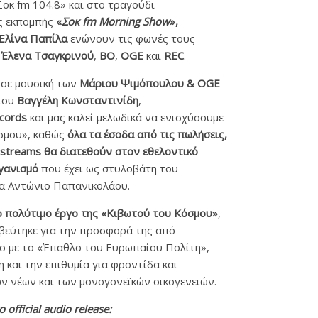
Σοκ fm 104.8» και στο τραγούδι
ς εκπομπής
«
Σοκ fm Morning Show
»,
Ελίνα Παπίλα
ενώνουν τις φωνές τους
,
Έλενα Τσαγκρινού
,
BO
,
OGE
και
REC
.
 σε μουσική των
Μάριου Ψιμόπουλου & OGE
 του
Βαγγέλη Κωνσταντινίδη
,
cords
και μας καλεί μελωδικά να ενισχύσουμε
σμου», καθώς
όλα τα έσοδα από τις πωλήσεις,
ι streams θα διατεθούν στον εθελοντικό
γανισμό
που έχει ως στυλοβάτη του
α Αντώνιο Παπανικολάου.
ο πολύτιμο έργο της
«Κιβωτού του Κόσμου»
,
εύτηκε για την προσφορά της από
ο με το «Έπαθλο του Ευρωπαίου Πολίτη»,
 και την επιθυμία για φροντίδα και
ν νέων και των μονογονεϊκών οικογενειών.
ο official audio release: