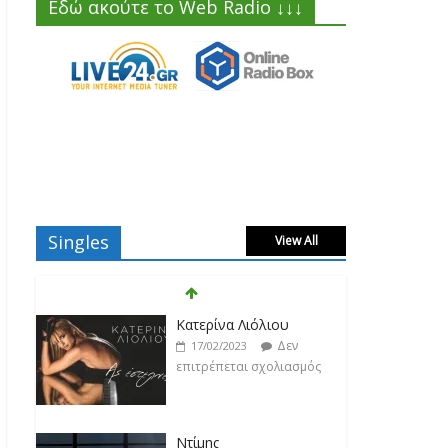
Εδώ ακούτε το Web Radio ↓↓↓
Singles
View All
Κατερίνα Λιόλιου
Δεν
17/02/2023
επιτρέπεται σχολιασμός
Ντίμης