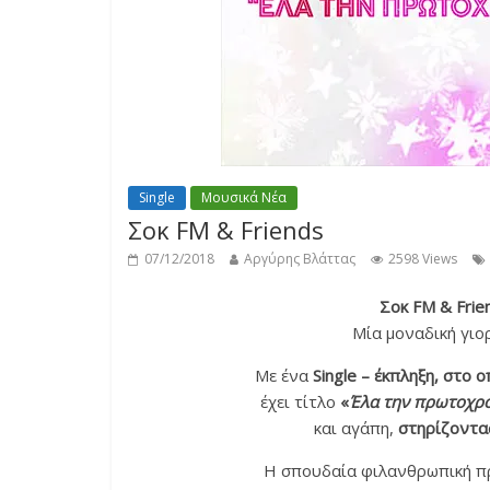
Single
Μουσικά Νέα
Σοκ FM & Friends
07/12/2018
Αργύρης Βλάττας
2598 Views
Σοκ FM & Frie
Μία μοναδική γιο
Με ένα
Single – έκπληξη, στο 
έχει τίτλο
«
Έλα την πρωτοχρ
και αγάπη,
στηρίζοντα
Η σπουδαία φιλανθρωπική π