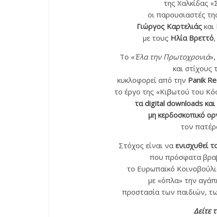
της Χαλκίδας «
οι παρουσιαστές τη
Γιώργος Καρτελιάς
και
με τους
Ηλία Βρεττό
Το «
Έλα την Πρωτοχρονιά
»,
και στίχους
κυκλοφορεί από την
Panik Re
το έργο της «Κιβωτού του Κό
τα digital downloads κα
μη κερδοσκοπικό ορ
τον πατέρ
Στόχος είναι να
ενισχυθεί τ
που πρόσφατα βραβ
το Ευρωπαϊκό Κοινοβούλι
με «όπλα» την αγάπη
προστασία των παιδιών, τω
Δείτε τ