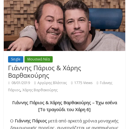
Single
Μουσικά Νέα
Γιάννης Πάριος & Χάρης
Βαρθακούρης
08/01/2019
Αργύρης Βλάττας
1775 Views
Γιάννης
,
Πάριος
Χάρης Βαρθακούρης
Γιάννης Πάριος & Χάρης Βαρθακούρης – Έχω εσένα
[Το τραγούδι του Χάρη 6]
Ο
Γιάννης Πάριος
μετά από αρκετά χρόνια μοναχικής
δημιουργικής πορείας, συνεργάζεται με αγαπημένους