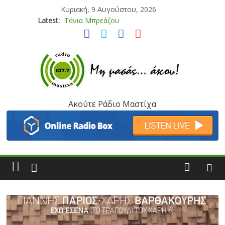
Κυριακή, 9 Αυγούστου, 2026
Latest:
Bliss
Μάνος Τρυπιάς & Γιώργος Στρατάκης
Ιορδάνης Αγαπητός
Μαριάννα Μασάδη
Τάνια Μπρεάζου
Ακούτε Ράδιο Μαστίχα