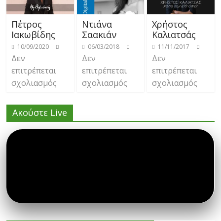
Πέτρος
Ντιάνα
Χρήστος
Ιακωβίδης
Σαακιάν
Καλιατσάς
10/09/2020
06/03/2018
11/11/2017
Δεν
Δεν
Δεν
επιτρέπεται
επιτρέπεται
επιτρέπεται
σχολιασμός
σχολιασμός
σχολιασμός
Ακούστε Live