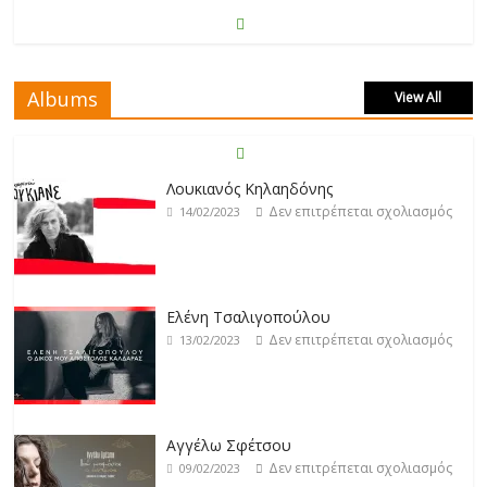
Klavdia
Δεν επιτρέπεται σχολιασμός
17/02/2023
Albums
View All
Άρτεμις Ρέντζιου
Δεν επιτρέπεται σχολιασμός
19/02/2023
Λουκιανός Κηλαηδόνης
Δεν επιτρέπεται σχολιασμός
14/02/2023
Jackpot
Δεν επιτρέπεται σχολιασμός
19/02/2023
Ελένη Τσαλιγοπούλου
Δεν επιτρέπεται σχολιασμός
13/02/2023
Βιολέτα Νταγκάλου
Δεν επιτρέπεται σχολιασμός
18/02/2023
Αγγέλω Σφέτσου
Δεν επιτρέπεται σχολιασμός
09/02/2023