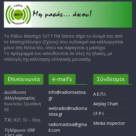
Το Ράδιο Μαστίχα 107.7 FM Stereo πήρε το όνομά του από
το Μαστιχόδεντρο (Σχίνος) που ευδοκιμεί και καλλιεργείται
μόνο στη Νότια Χίο, όπου και παράγεται η μαστίχα.
Το πρόγραμμά του απευθύνεται σε όλες τις ηλικίες, με
επιλογές της καλύτερης ελληνικής μουσικής.
Επικοινωνία
e-mail’s
Σύνδεσμοι
Διεύθυνση
info@radiomastixa.
Α.Ε.Π.Ι.
Αλληλογραφίας
gr
Κων/νου Τρυπάνη
Airplay Chart
webradio@radioma
30
I.F.P.I.
stixa.gr
Τ.Κ.:
821 32 – Χίος
Media Inspector
radiomastixa@gma
Τηλέφωνο: 698
il.com
1752 485