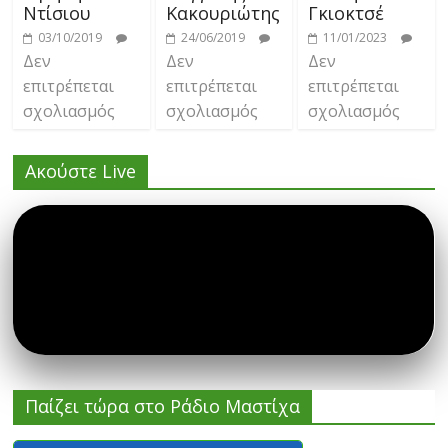
Ντίσιου
Κακουριώτης
Γκιοκτσέ
03/10/2019
24/06/2019
11/01/2023
Δεν
Δεν
Δεν
επιτρέπεται
επιτρέπεται
επιτρέπεται
σχολιασμός
σχολιασμός
σχολιασμός
Ακούστε Live
Παίζει τώρα στο Ράδιο Μαστίχα