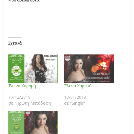
Μου αρέσει αυτό:
Σχετικά
Έλενα Χαραμή
Έλενα Χαραμή
17/12/2019
13/01/2019
σε "Πρώτη Μετάδοση"
σε "Single"