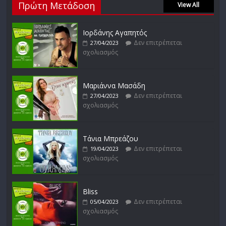
Πρώτη Μετάδοση
Δεν επιτρέπεται
View All
27/01/2023
σχολιασμός
Ιορδάνης Αγαπητός
Δεν επιτρέπεται
27/04/2023
σχολιασμός
Απόστολος Ρίζος
Δεν επιτρέπεται
17/02/2023
σχολιασμός
Μαριάννα Μασάδη
Δεν επιτρέπεται
27/04/2023
σχολιασμός
Μικρές Περιπλανήσεις
Δεν επιτρέπεται
16/02/2023
σχολιασμός
Τάνια Μπρεάζου
Δεν επιτρέπεται
19/04/2023
σχολιασμός
Bliss
Δεν επιτρέπεται
05/04/2023
σχολιασμός