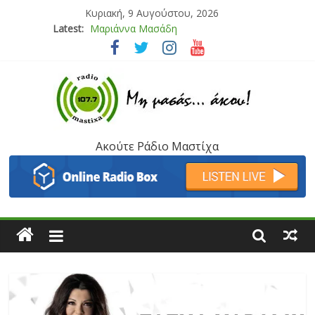
Κυριακή, 9 Αυγούστου, 2026
Latest:
Μαριάννα Μασάδη
Τάνια Μπρεάζου
Bliss
Μάνος Τρυπιάς & Γιώργος Στρατάκης
Ιορδάνης Αγαπητός
Ακούτε Ράδιο Μαστίχα