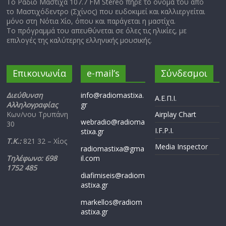
Το Ράδιο Μαστίχα 107.7 FM Stereo πήρε το όνομά του από
το Μαστιχόδεντρο (Σχίνος) που ευδοκιμεί και καλλιεργείται
μόνο στη Νότια Χίο, όπου και παράγεται η μαστίχα.
Το πρόγραμμά του απευθύνεται σε όλες τις ηλικίες, με
επιλογές της καλύτερης ελληνικής μουσικής.
Επικοινωνία
e-mail’s
Σύνδεσμοι
Διεύθυνση
info@radiomastixa.
Α.Ε.Π.Ι.
Αλληλογραφίας
gr
Κων/νου Τρυπάνη
Airplay Chart
webradio@radioma
30
I.F.P.I.
stixa.gr
Τ.Κ.:
821 32 – Χίος
Media Inspector
radiomastixa@gma
Τηλέφωνο: 698
il.com
1752 485
diafimiseis@radiom
astixa.gr
markellos@radiom
astixa.gr