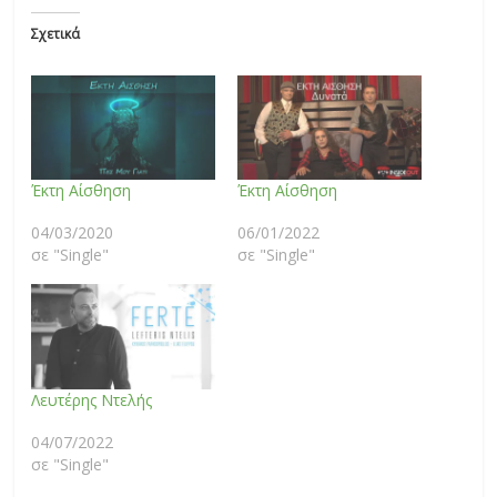
Σχετικά
Έκτη Αίσθηση
Έκτη Αίσθηση
04/03/2020
06/01/2022
σε "Single"
σε "Single"
Λευτέρης Ντελής
04/07/2022
σε "Single"