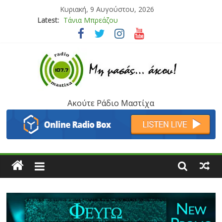
Κυριακή, 9 Αυγούστου, 2026
Latest:
Bliss
Μάνος Τρυπιάς & Γιώργος Στρατάκης
Ιορδάνης Αγαπητός
Μαριάννα Μασάδη
Τάνια Μπρεάζου
Ακούτε Ράδιο Μαστίχα