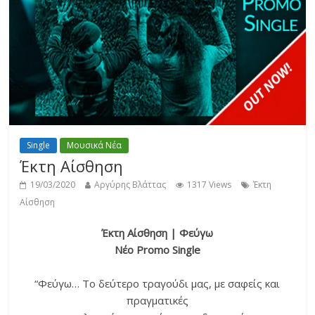
Single
Μουσικά Νέα
Έκτη Αίσθηση
19/03/2020
Αργύρης Βλάττας
1317 Views
Έκτη
Αίσθηση
Έκτη Αίσθηση | Φεύγω
Νέο Promo Single
“Φεύγω… Το δεύτερο τραγούδι μας, με σαφείς και
πραγματικές