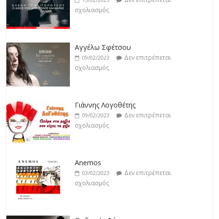
σχολιασμός
Βιολέτα Νταγκάλου
Δεν επιτρέπεται
18/02/2023
Αγγέλω Σφέτσου
σχολιασμός
Δεν επιτρέπεται
09/02/2023
σχολιασμός
Γιάννης Λογοθέτης
Δεν επιτρέπεται
09/02/2023
σχολιασμός
Anemos
Δεν επιτρέπεται
03/02/2023
σχολιασμός