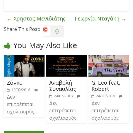
←
Χρήστος Μενιδιάτης
Γεωργία Νταγάκη
→
Share This Post:
0
You May Also Like
Ζόνκε
Αναβολή
G. Leo feat.
Συναυλίας
Robert
10/03/2018
Δεν
24/07/2018
24/10/2018
Δεν
Δεν
επιτρέπεται
επιτρέπεται
επιτρέπεται
σχολιασμός
σχολιασμός
σχολιασμός