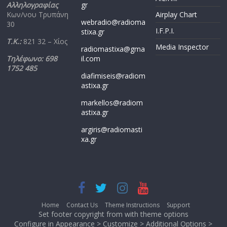
Αλληλογραφίας
gr
Κων/νου Τρυπάνη
Airplay Chart
webradio@radioma
30
I.F.P.I.
stixa.gr
Τ.Κ.:
821 32 – Χίος
Media Inspector
radiomastixa@gma
Τηλέφωνο: 698
il.com
1752 485
diafimiseis@radiom
astixa.gr
markellos@radiom
astixa.gr
argiris@radiomasti
xa.gr
Home
Contact Us
Theme Instructions
Support
Set footer copyright from with theme options
Configure in Appearance > Customize > Additional Options >