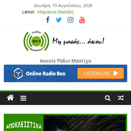
Δευτέρα, 10 Αυγούστου, 2026
Latest:
Μαριάννα Μασάδη
Τάνια Μπρεάζου
Bliss
Μάνος Τρυπιάς & Γιώργος Στρατάκης
Ιορδάνης Αγαπητός
Ακούτε Ράδιο Μαστίχα