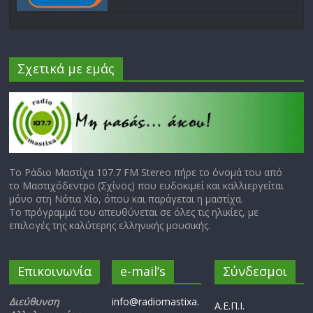
Σχετικά με εμάς
Το Ράδιο Μαστίχα 107.7 FM Stereo πήρε το όνομά του από
το Μαστιχόδεντρο (Σχίνος) που ευδοκιμεί και καλλιεργείται
μόνο στη Νότια Χίο, όπου και παράγεται η μαστίχα.
Το πρόγραμμά του απευθύνεται σε όλες τις ηλικίες, με
επιλογές της καλύτερης ελληνικής μουσικής.
Επικοινωνία
e-mail’s
Σύνδεσμοι
Διεύθυνση
info@radiomastixa.
Α.Ε.Π.Ι.