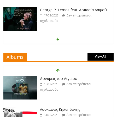
George P. Lemos feat. Ασπασία Λαιμού
Δεν επιτρέπεται
17/02/2023
σχολιασμός
Μάριος Δαρβίρας
Δεν επιτρέπεται
17/02/2023
σχολιασμός
Albums
View All
Klavdia
Δεν επιτρέπεται
17/02/2023
Δυνάμεις του Αιγαίου
σχολιασμός
Δεν επιτρέπεται
15/02/2023
σχολιασμός
Άρτεμις Ρέντζιου
Δεν επιτρέπεται
19/02/2023
Λουκιανός Κηλαηδόνης
σχολιασμός
Δεν επιτρέπεται
14/02/2023