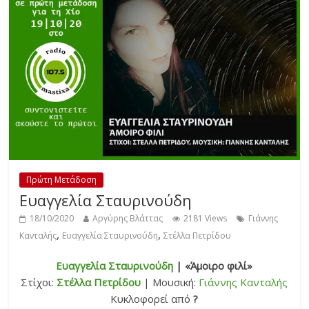
Πρώτη Μετάδοση
Ευαγγελία Σταυρινούδη
18/10/2020
Αργύρης Βλάττας
2181 Views
Γιάννης
,
,
Κανταλής
Ευαγγελία Σταυρινούδη
Στέλλα Πετρίδου
Ευαγγελία Σταυρινούδη
| «Άμοιρο φιλί»
Στίχοι:
Στέλλα Πετρίδου
| Μουσική:
Γιάννης Κανταλής
Κυκλοφορεί από
?