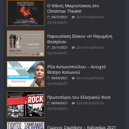
Ο Θάνος Μικρούτσικος στο
Christmas Theater
Δεν επιτρέπεται
06/12/2021
σχολιασμός
Παρουσίαση δίσκου «Η Παγωμένη
Θεατρίνα»
Δεν επιτρέπεται
23/11/2021
σχολιασμός
Ρίτα Αντωνοπούλου – Ανοιχτό
θέατρο Κολωνού
Δεν επιτρέπεται
08/06/2021
σχολιασμός
Πρωτοπόροι του Ελληνικού Rock
Δεν επιτρέπεται
08/06/2021
σχολιασμός
Γιώργος Σαμπάνης – Καλοκάιρι 2021