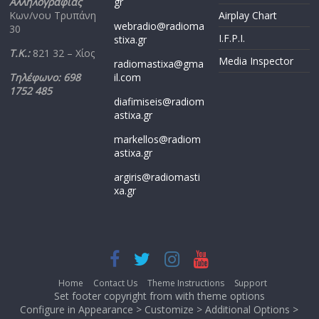
Αλληλογραφίας
gr
Κων/νου Τρυπάνη
Airplay Chart
webradio@radioma
30
I.F.P.I.
stixa.gr
Τ.Κ.:
821 32 – Χίος
Media Inspector
radiomastixa@gma
Τηλέφωνο: 698
il.com
1752 485
diafimiseis@radiom
astixa.gr
markellos@radiom
astixa.gr
argiris@radiomasti
xa.gr
Home
Contact Us
Theme Instructions
Support
Set footer copyright from with theme options
Configure in Appearance > Customize > Additional Options >