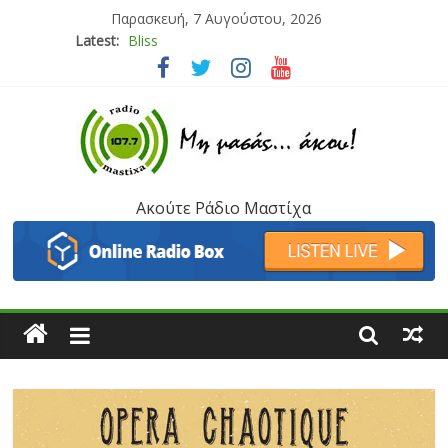
Παρασκευή, 7 Αυγούστου, 2026
Latest:
Bliss
Μάνος Τρυπιάς & Γιώργος Στρατάκης
Ιορδάνης Αγαπητός
Μαριάννα Μασάδη
Τάνια Μπρεάζου
Ακούτε Ράδιο Μαστίχα