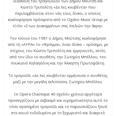
διασκευή του τραγουδιού των Δήμου Μούτση και
Κώστα Τριπολίτη «Δε λες κουβέντα» που
περιλαμβάνεται στον νέο τους δίσκο, ο οποίος
κυκλοφόρησε πρόσφατα από το Ogdoo Music Group με
τίτλο «Στων Διακαμμένων σας Χειλιών την άκρη».
Τον Ιούνιο του 1981 ο Δήμος Μούτσης κυκλοφόρησε
από τη «ΛΥΡΑ» το «Φράγμα», έναν δίσκο – ορόσημο, με
στίχους του Κώστα Τριπολίτη και ερμηνευτές, εκτός
από τον ίδιο το συνθέτη, την Σωτηρία Μπέλλου, τον
Λουκιανό Κηλαηδόνη και την Άλκηστη Πρωτοψάλτη.
Το τραγούδι «Δε λες κουβέντα» ερμήνευσε ο συνθέτης
μαζί με την μεγάλη εκλιπούσα, Σωτηρία Μπέλλου.
Oι Opera Chaotique 40 σχεδόν χρόνια αργότερα
προσεγγίζουν με σεβασμό και ευρηματικότητα αυτό το
τόσο αγαπημένο τραγούδι και το παρουσιάζουν ξανά
στο κοινό ενδεδυμένο με το ξεχωριστό και διακριτό