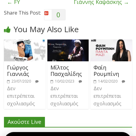
←
FY
Γιάννης Καψάσκης
→
Share This Post:
0
You May Also Like
Γιώργος
Μίλτος
Φαίη
Γιαννιάς
Πασχαλίδης
Ρουμπίνη
23/07/2020
10/02/2023
14/02/2020
Δεν
Δεν
Δεν
επιτρέπεται
επιτρέπεται
επιτρέπεται
σχολιασμός
σχολιασμός
σχολιασμός
Ακούστε Live