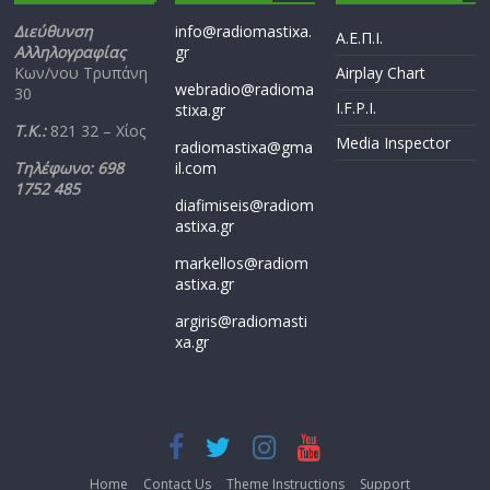
Διεύθυνση
info@radiomastixa.
Α.Ε.Π.Ι.
Αλληλογραφίας
gr
Κων/νου Τρυπάνη
Airplay Chart
webradio@radioma
30
I.F.P.I.
stixa.gr
Τ.Κ.:
821 32 – Χίος
Media Inspector
radiomastixa@gma
Τηλέφωνο: 698
il.com
1752 485
diafimiseis@radiom
astixa.gr
markellos@radiom
astixa.gr
argiris@radiomasti
xa.gr
Home
Contact Us
Theme Instructions
Support