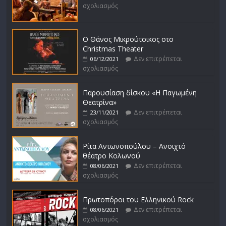
σχολιασμός
Ο Θάνος Μικρούτσικος στο
Christmas Theater
Δεν επιτρέπεται
06/12/2021
σχολιασμός
Παρουσίαση δίσκου «Η Παγωμένη
Θεατρίνα»
Δεν επιτρέπεται
23/11/2021
σχολιασμός
Ρίτα Αντωνοπούλου – Ανοιχτό
θέατρο Κολωνού
Δεν επιτρέπεται
08/06/2021
σχολιασμός
Πρωτοπόροι του Ελληνικού Rock
Δεν επιτρέπεται
08/06/2021
σχολιασμός