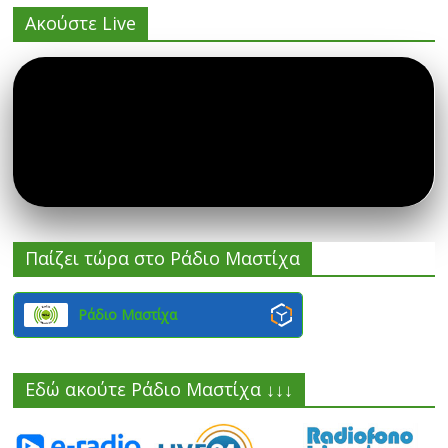
Ακούστε Live
Παίζει τώρα στο Ράδιο Μαστίχα
Ράδιο Μαστίχα
Εδώ ακούτε Ράδιο Μαστίχα ↓↓↓