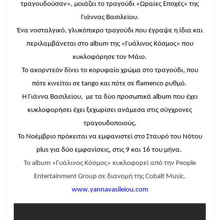
τραγουδούσαν», μοιάζει το τραγούδι «Ωραίες Εποχές» της
Γιάννας Βασιλείου.
Ένα νοσταλγικό, γλυκόπικρο τραγούδι που έγραψε η ίδια και
περιλαμβάνεται στο
album
της «Γυάλινος Κόσμος» που
κυκλοφόρησε τον Μάιο.
Το ακορντεόν δίνει το κορυφαίο χρώμα στο τραγούδι, που
πότε κινείται σε
tango
και πότε σε
flamenco
ρυθμό.
H
Γιάννα Βασιλείου, με τα δύο προσωπικά
album
που έχει
κυκλοφορήσει έχει ξεχωρίσει ανάμεσα στις σύγχρονες
τραγουδοποιούς.
Το Νοέμβριο πρόκειται να εμφανιστεί στο Σταυρό του Νότου
plus
για δύο εμφανίσεις, στις 9 και 16 του μήνα.
Το
album
«Γυάλινος Κόσμος» κυκλοφορεί από την
People
Entertainment
Group
σε διανομή της
Cobalt
Music
.
www
.
yannavasileiou
.
com