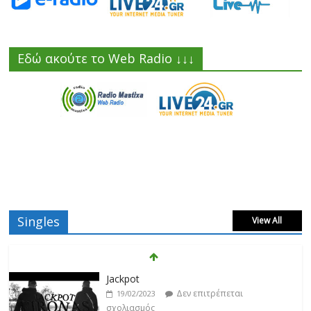
Εδώ ακούτε το Web Radio ↓↓↓
Singles
View All
Βιολέτα Νταγκάλου
Δεν επιτρέπεται
18/02/2023
σχολιασμός