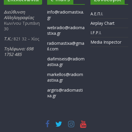
Διεύθυνση
info@radiomastixa.
Α.Ε.Π.Ι.
Αλληλογραφίας
gr
Κων/νου Τρυπάνη
Airplay Chart
webradio@radioma
30
I.F.P.I.
stixa.gr
Τ.Κ.:
821 32 – Χίος
Media Inspector
radiomastixa@gma
Τηλέφωνο: 698
il.com
1752 485
diafimiseis@radiom
astixa.gr
markellos@radiom
astixa.gr
argiris@radiomasti
xa.gr