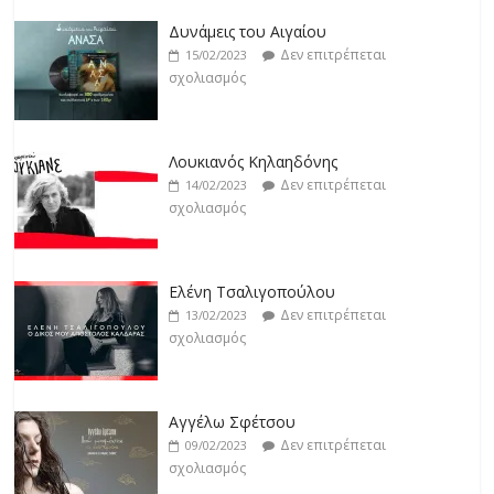
Άρτεμις Ρέντζιου
Δεν επιτρέπεται
19/02/2023
Λουκιανός Κηλαηδόνης
σχολιασμός
Δεν επιτρέπεται
14/02/2023
σχολιασμός
Jackpot
Δεν επιτρέπεται
19/02/2023
Ελένη Τσαλιγοπούλου
σχολιασμός
Δεν επιτρέπεται
13/02/2023
σχολιασμός
Αγγέλω Σφέτσου
Δεν επιτρέπεται
09/02/2023
σχολιασμός
Γιάννης Λογοθέτης
Δεν επιτρέπεται
09/02/2023
σχολιασμός