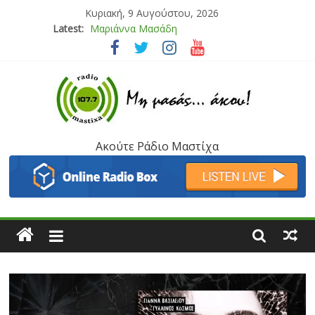
Κυριακή, 9 Αυγούστου, 2026
Latest:
Μαριάννα Μασάδη
Τάνια Μπρεάζου
Bliss
Μάνος Τρυπιάς & Γιώργος Στρατάκης
Ιορδάνης Αγαπητός
Ακούτε Ράδιο Μαστίχα