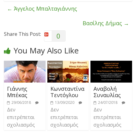
←
Άγγελος Μπαλταγιάννης
Βασίλης Δήμας
→
Share This Post:
0
You May Also Like
Γιάννης
Κωνσταντίνα
Αναβολή
Μπέκας
Τεντόγλου
Συναυλίας
29/06/2018
13/09/2020
24/07/2018
Δεν
Δεν
Δεν
επιτρέπεται
επιτρέπεται
επιτρέπεται
σχολιασμός
σχολιασμός
σχολιασμός