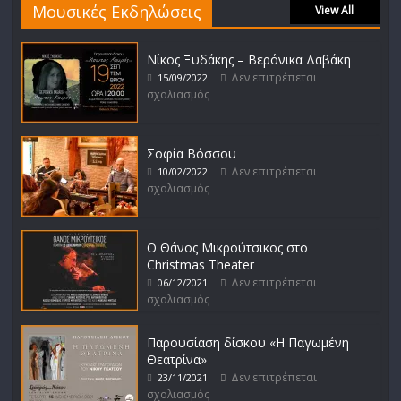
Μουσικές Εκδηλώσεις
View All
Νίκος Ξυδάκης – Βερόνικα Δαβάκη
Δεν επιτρέπεται
15/09/2022
σχολιασμός
Σοφία Βόσσου
Δεν επιτρέπεται
10/02/2022
σχολιασμός
Ο Θάνος Μικρούτσικος στο
Christmas Theater
Δεν επιτρέπεται
06/12/2021
σχολιασμός
Παρουσίαση δίσκου «Η Παγωμένη
Θεατρίνα»
Δεν επιτρέπεται
23/11/2021
σχολιασμός