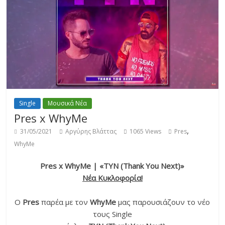
Single
Μουσικά Νέα
Pres x WhyMe
,
31/05/2021
Αργύρης Βλάττας
1065 Views
Pres
WhyMe
Pres x WhyMe | «TYN (Thank You Next)»
Νέα Κυκλοφορία!
O
Pres
παρέα με τον
WhyΜe
μας παρουσιάζουν το νέο
τους Single