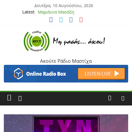
Δευτέρα, 10 Αυγούστου, 2026
Latest:
Μαριάννα Μασάδη
Τάνια Μπρεάζου
Bliss
Μάνος Τρυπιάς & Γιώργος Στρατάκης
Ιορδάνης Αγαπητός
Ακούτε Ράδιο Μαστίχα