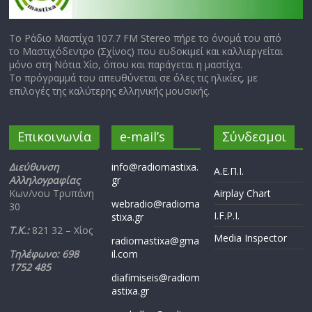
Το Ράδιο Μαστίχα 107.7 FM Stereo πήρε το όνομά του από
το Μαστιχόδεντρο (Σχίνος) που ευδοκιμεί και καλλιεργείται
μόνο στη Νότια Χίο, όπου και παράγεται η μαστίχα.
Το πρόγραμμά του απευθύνεται σε όλες τις ηλικίες, με
επιλογές της καλύτερης ελληνικής μουσικής.
Επικοινωνία
e-mail’s
Σύνδεσμοι
Διεύθυνση
info@radiomastixa.
Α.Ε.Π.Ι.
Αλληλογραφίας
gr
Κων/νου Τρυπάνη
Airplay Chart
webradio@radioma
30
I.F.P.I.
stixa.gr
Τ.Κ.:
821 32 – Χίος
Media Inspector
radiomastixa@gma
Τηλέφωνο: 698
il.com
1752 485
diafimiseis@radiom
astixa.gr