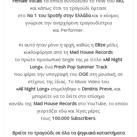
Female Vocals
τα οποία συνόδευαν το Flow του
MG
,
και κάπως έτσι το τραγούδι έφτασε
στο
Νο 1 του Spotify στην Ελλάδα
και ο κόσμος
γνώρισε την ανερχόμενη τραγουδίστρια
και Performer.
Κι αυτό ήταν μόνο η αρχή, καθώς η
Ellize
μόλις
κυκλοφόρησε από τη
Mad House Records
το πρώτο προσωπικό Single της με τίτλο
«All Night
Long»
, ένα
Fresh Pop Summer Track
που φέρει την υπογραφή του
OGE
στη μουσική, σε
στίχους της ίδιας. Το Music Video του
«All Night Long»
επιμελήθηκε ο
Dimitris
Preve
, και
μπορείτε να το δείτε στο επίσημο
κανάλι της
Mad House Records
στο YouTube, το οποίο
γιορτάζει εδώ και λίγες μέρες
τους
100.000 Subscribers
.
Βρείτε το τραγούδι σε όλα τα ψηφιακά καταστήματα