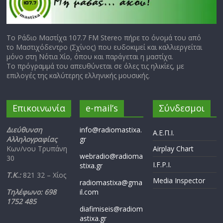
Το Ράδιο Μαστίχα 107.7 FM Stereo πήρε το όνομά του από
το Μαστιχόδεντρο (Σχίνος) που ευδοκιμεί και καλλιεργείται
μόνο στη Νότια Χίο, όπου και παράγεται η μαστίχα.
Το πρόγραμμά του απευθύνεται σε όλες τις ηλικίες, με
επιλογές της καλύτερης ελληνικής μουσικής.
Επικοινωνία
e-mail’s
Σύνδεσμοι
Διεύθυνση
info@radiomastixa.
Α.Ε.Π.Ι.
Αλληλογραφίας
gr
Κων/νου Τρυπάνη
Airplay Chart
webradio@radioma
30
I.F.P.I.
stixa.gr
Τ.Κ.:
821 32 – Χίος
Media Inspector
radiomastixa@gma
Τηλέφωνο: 698
il.com
1752 485
diafimiseis@radiom
astixa.gr