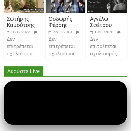
Σωτήρης
Θοδωρής
Αγγέλω
Καμούτσης
Φέρρης
Σφέτσου
16/12/2022
22/11/2019
19/11/2020
Δεν
Δεν
Δεν
επιτρέπεται
επιτρέπεται
επιτρέπεται
σχολιασμός
σχολιασμός
σχολιασμός
Ακούστε Live