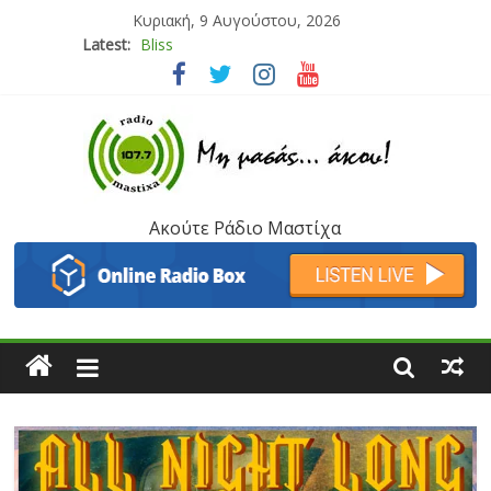
Κυριακή, 9 Αυγούστου, 2026
Latest:
Bliss
Μάνος Τρυπιάς & Γιώργος Στρατάκης
Ιορδάνης Αγαπητός
Μαριάννα Μασάδη
Τάνια Μπρεάζου
Ακούτε Ράδιο Μαστίχα