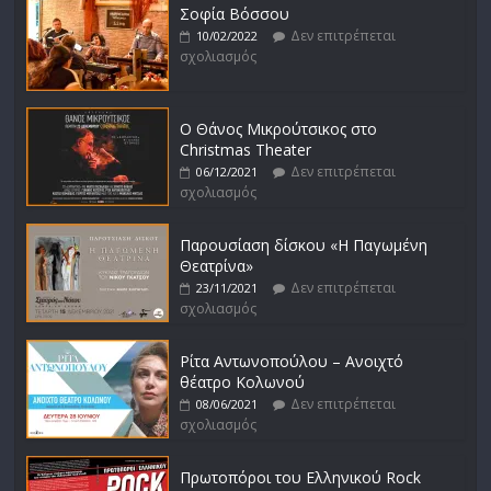
Σοφία Βόσσου
Δεν επιτρέπεται
10/02/2022
σχολιασμός
Ο Θάνος Μικρούτσικος στο
Christmas Theater
Δεν επιτρέπεται
06/12/2021
σχολιασμός
Παρουσίαση δίσκου «Η Παγωμένη
Θεατρίνα»
Δεν επιτρέπεται
23/11/2021
σχολιασμός
Ρίτα Αντωνοπούλου – Ανοιχτό
θέατρο Κολωνού
Δεν επιτρέπεται
08/06/2021
σχολιασμός
Πρωτοπόροι του Ελληνικού Rock