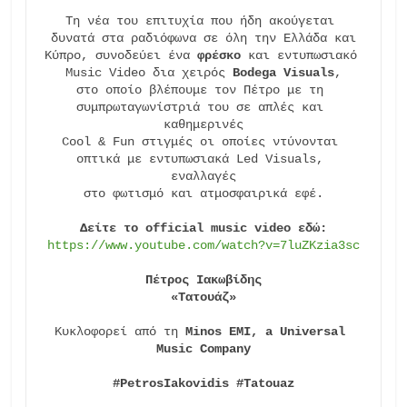
Τη νέα του επιτυχία που ήδη ακούγεται 
δυνατά στα ραδιόφωνα σε όλη την Ελλάδα και

Κύπρο, συνοδεύει ένα 
φρέσκο
 και εντυπωσιακό 
Music Video δια χειρός 
Bodega Visuals
,

στο οποίο βλέπουμε τον Πέτρο με τη 
συμπρωταγωνίστριά του σε απλές και 
καθημερινές

Cool & Fun στιγμές οι οποίες ντύνονται 
οπτικά με εντυπωσιακά Led Visuals, 
εναλλαγές

στο φωτισμό και ατμοσφαιρικά εφέ.

Δείτε το official music video εδώ:
https://www.youtube.com/watch?v=7luZKzia3sc
Πέτρος Ιακωβίδης
«Τατουάζ»
Κυκλοφορεί από τη 
Minos EMI, a Universal 
Music Company
#PetrosIakovidis #Tatouaz