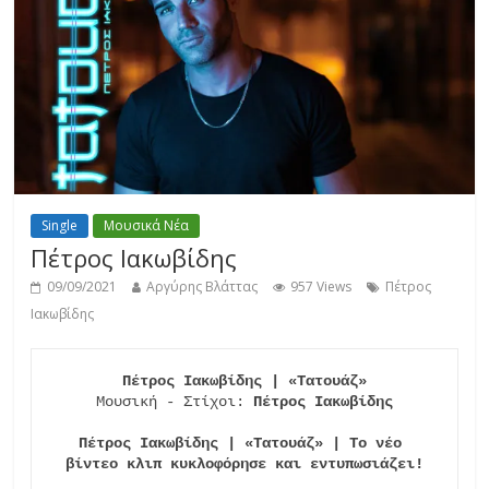
Single
Μουσικά Νέα
Πέτρος Ιακωβίδης
09/09/2021
Αργύρης Βλάττας
957 Views
Πέτρος
Ιακωβίδης
Πέτρος Ιακωβίδης | «Τατουάζ»
Μουσική - Στίχοι: 
Πέτρος Ιακωβίδης
Πέτρος Ιακωβίδης | «Τατουάζ» | Το νέο 
βίντεο κλιπ κυκλοφόρησε και εντυπωσιάζει!