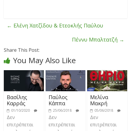
←
Ελένη Χατζίδου & Ετεοκλής Παύλου
Πέννυ Μπαλτατζή
→
Share This Post:
You May Also Like
Βασίλης
Παύλος
Μελίνα
Καρράς
Κάππα
Μακρή
01/10/2020
25/06/2018
05/06/2018
Δεν
Δεν
Δεν
επιτρέπεται
επιτρέπεται
επιτρέπεται