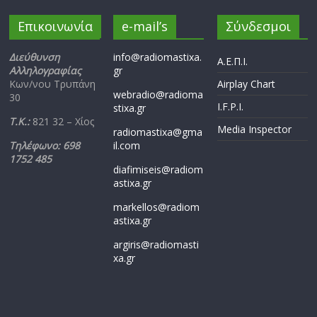
Επικοινωνία
e-mail’s
Σύνδεσμοι
Διεύθυνση
info@radiomastixa.
Α.Ε.Π.Ι.
Αλληλογραφίας
gr
Κων/νου Τρυπάνη
Airplay Chart
webradio@radioma
30
I.F.P.I.
stixa.gr
Τ.Κ.:
821 32 – Χίος
Media Inspector
radiomastixa@gma
Τηλέφωνο: 698
il.com
1752 485
diafimiseis@radiom
astixa.gr
markellos@radiom
astixa.gr
argiris@radiomasti
xa.gr