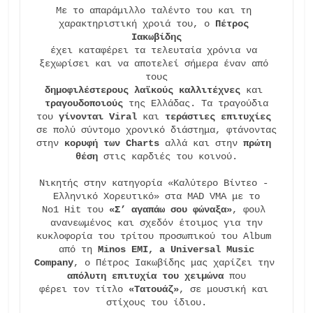
Με το απαράμιλλο ταλέντο του και τη 
χαρακτηριστική χροιά του, ο 
Πέτρος 
Ιακωβίδης
έχει καταφέρει τα τελευταία χρόνια να 
ξεχωρίσει και να αποτελεί σήμερα έναν από 
δημοφιλέστερους λαϊκούς καλλιτέχνες
 και 
τραγουδοποιούς
 της Ελλάδας. Τα τραγούδια

του 
γίνονται Viral
 και 
τεράστιες επιτυχίες
σε πολύ σύντομο χρονικό διάστημα, φτάνοντας

στην 
κορυφή των Charts
 αλλά και στην 
πρώτη 
θέση
 στις καρδιές του κοινού.

Νικητής στην κατηγορία «Καλύτερο Βίντεο - 
Ελληνικό Χορευτικό» στα MAD VMA με το

No1 Hit του 
«Σ’ αγαπάω σου φώναξα»
, φουλ 
ανανεωμένος και σχεδόν έτοιμος για την

κυκλοφορία του τρίτου προσωπικού του Album 
από τη 
Minos EMI, a Universal Music
Company
, ο Πέτρος Ιακωβίδης μας χαρίζει την 
απόλυτη επιτυχία του χειμώνα
 που

φέρει τον τίτλο 
«Τατουάζ»
, σε μουσική και 
στίχους του ίδιου.
