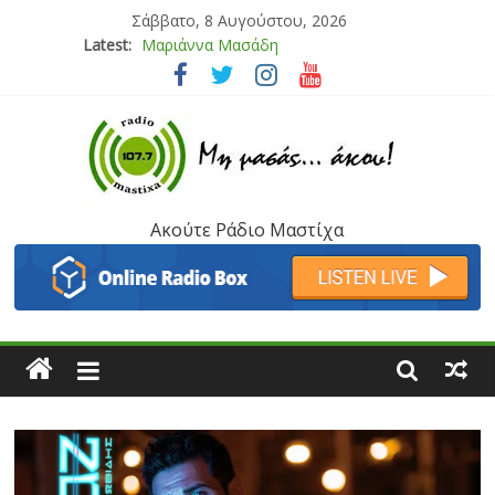
Σάββατο, 8 Αυγούστου, 2026
Latest:
Μαριάννα Μασάδη
Τάνια Μπρεάζου
Bliss
Μάνος Τρυπιάς & Γιώργος Στρατάκης
Ιορδάνης Αγαπητός
Ακούτε Ράδιο Μαστίχα