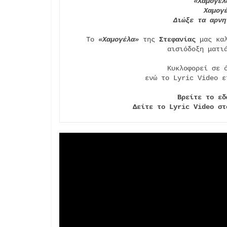
«Χαμογέλ
Χαμογ
Διώξε τα αρνη
Το 
«Χαμογέλα»
 της 
Στεφανίας
 μας κα
αισιόδοξη ματιά
Κυκλοφορεί σε ό
ενώ τo Lyric Video ε
Βρείτε το εδ
Δείτε το Lyric Video στ