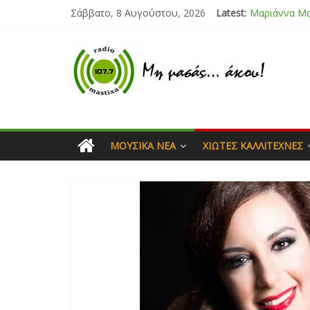
Σάββατο, 8 Αυγούστου, 2026
Latest:
Μαριάννα Μ
Τάνια Μπρεά
Bliss
Μάνος Τρυπι
Ιορδάνης Αγ
ΜΟΥΣΙΚΆ ΝΈΑ
ΧΙΏΤΕΣ ΚΑΛΛΙΤΈΧΝΕΣ