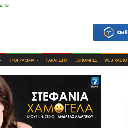
ασάδη
ζου
άς & Γιώργος Στρατάκης
απητός
ΠΡΌΓΡΑΜΜΑ
ΠΑΡΑΓΩΓΟΊ
ΕΚΠΟΜΠΈΣ
WEB RADIO