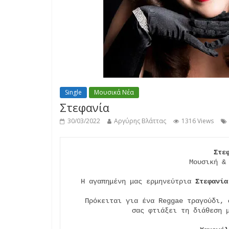
Single
Μουσικά Νέα
Στεφανία
30/03/2022
Αργύρης Βλάττας
1316 Views
Στε
Μουσική &
Η αγαπημένη μας ερμηνεύτρια 
Στεφανία
Πρόκειται για ένα Reggae τραγούδι, 
σας φτιάξει τη διάθεση μ