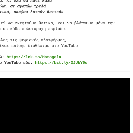
α, κι όλα θα πάνε καλά
έλα, σε αγαπάω τρελά
τικά, σκέψου λοιπόν θετικά»
λεί να σκεφτούμε θετικά, και να βλέπουμε μόνο την

 σε κάθε πολυτάραχη περίοδο.

λες τις ψηφιακές πλατφόρμες,

ίναι επίσης διαθέσιμο στο YouTube!

ώ: 
https://lnk.to/Hamogela
ο YouTube εδώ: 
https://bit.ly/3JUbY9e