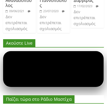
Αθανασόπου
Γιαννόπουλο
Δαρβίρας
λος
ς
17/02/2023
09/06/2021
23/07/2020
Δεν
Δεν
Δεν
επιτρέπεται
επιτρέπεται
επιτρέπεται
σχολιασμός
σχολιασμός
σχολιασμός
Ακούστε Live
Παίζει τώρα στο Ράδιο Μαστίχα