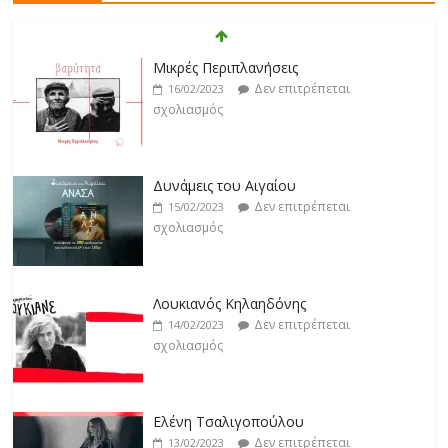
Klavdia
Δεν επιτρέπεται
17/02/2023
Δυνάμεις του Αιγαίου
σχολιασμός
Δεν επιτρέπεται
15/02/2023
σχολιασμός
Άρτεμις Ρέντζιου
Δεν επιτρέπεται
19/02/2023
Λουκιανός Κηλαηδόνης
σχολιασμός
Δεν επιτρέπεται
14/02/2023
σχολιασμός
Jackpot
Δεν επιτρέπεται
19/02/2023
Ελένη Τσαλιγοπούλου
σχολιασμός
Δεν επιτρέπεται
13/02/2023
σχολιασμός
Αγγέλω Σφέτσου
Δεν επιτρέπεται
09/02/2023