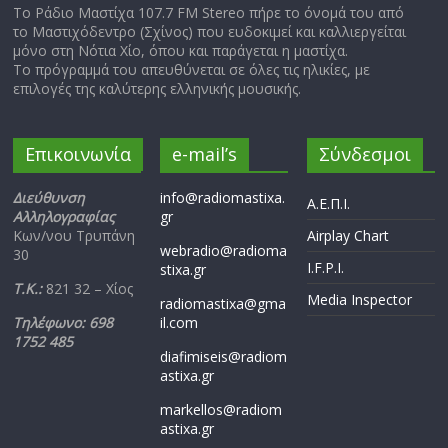
Το Ράδιο Μαστίχα 107.7 FM Stereo πήρε το όνομά του από
το Μαστιχόδεντρο (Σχίνος) που ευδοκιμεί και καλλιεργείται
μόνο στη Νότια Χίο, όπου και παράγεται η μαστίχα.
Το πρόγραμμά του απευθύνεται σε όλες τις ηλικίες, με
επιλογές της καλύτερης ελληνικής μουσικής.
Επικοινωνία
e-mail’s
Σύνδεσμοι
Διεύθυνση
info@radiomastixa.
Α.Ε.Π.Ι.
Αλληλογραφίας
gr
Κων/νου Τρυπάνη
Airplay Chart
webradio@radioma
30
I.F.P.I.
stixa.gr
Τ.Κ.:
821 32 – Χίος
Media Inspector
radiomastixa@gma
Τηλέφωνο: 698
il.com
1752 485
diafimiseis@radiom
astixa.gr
markellos@radiom
astixa.gr