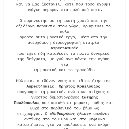
και να μας ζεστάνει, κάτι που τόσο έχουμε 
ανάγκη σήμερα, πιο πολύ από ποτέ.

Ο ερμηνευτής με τη μεστή χροιά και την 
αξιόλογη παρουσία στον χώρο, ερμηνεύει το 
πολύ

όμορφο αυτό μουσικό έργο, μέσα από την 
ανερχόμενη δισκογραφική εταιρία 
Aspect4music
που έχει ήδη καταθέσει τα πρώτα δυναμικά 
της δείγματα, με γνώμονα πάντα την αγάπη 
για

τη μουσική και το τραγούδι.

Μάλιστα, ο ιθύνων νους και ιδιοκτήτης της 
Aspect4music
, 
Χρήστος Κοπελούζος
,

υπογράφει τη μουσική, ενώ τους στίχους ο 
γνωστός δημοσιογράφος 
Σωτήρης
Πουλόπουλος
 που καταθέτει μεράκι, πάθος και 
ψυχή στο παρθενικό του βήμα ως

στιχουργός. Ο 
«Μεθυσμένος ήλιος»
 απλώνει 
ακτίνες στο YouTube και στα ψηφιακά

καταστήματα, για να απολαύσετε ένα ακόμη 