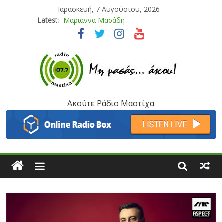
Παρασκευή, 7 Αυγούστου, 2026
Latest:
Μαριάννα Μασάδη
Τάνια Μπρεάζου
Bliss
Μάνος Τρυπιάς & Γιώργος Στρατάκης
Ιορδάνης Αγαπητός
Ακούτε Ράδιο Μαστίχα