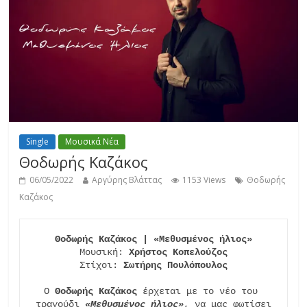
Single
Μουσικά Νέα
Θοδωρής Καζάκος
06/05/2022
Αργύρης Βλάττας
1153 Views
Θοδωρής
Καζάκος
Θοδωρής Καζάκος | «Μεθυσμένος ήλιος»
Μουσική: 
Χρήστος Κοπελούζος
Στίχοι: 
Σωτήρης Πουλόπουλος
Ο 
Θοδωρής Καζάκος
 έρχεται με το νέο του 
τραγούδι 
«Μεθυσμένος ήλιος»
, να μας φωτίσει
