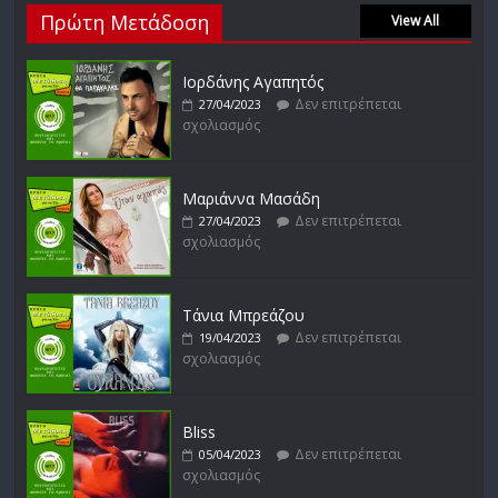
Πρώτη Μετάδοση
Δεν επιτρέπεται
View All
27/01/2023
σχολιασμός
Ιορδάνης Αγαπητός
Δεν επιτρέπεται
27/04/2023
σχολιασμός
Απόστολος Ρίζος
Δεν επιτρέπεται
17/02/2023
σχολιασμός
Μαριάννα Μασάδη
Δεν επιτρέπεται
27/04/2023
σχολιασμός
Μικρές Περιπλανήσεις
Δεν επιτρέπεται
16/02/2023
σχολιασμός
Τάνια Μπρεάζου
Δεν επιτρέπεται
19/04/2023
σχολιασμός
Bliss
Δεν επιτρέπεται
05/04/2023
σχολιασμός