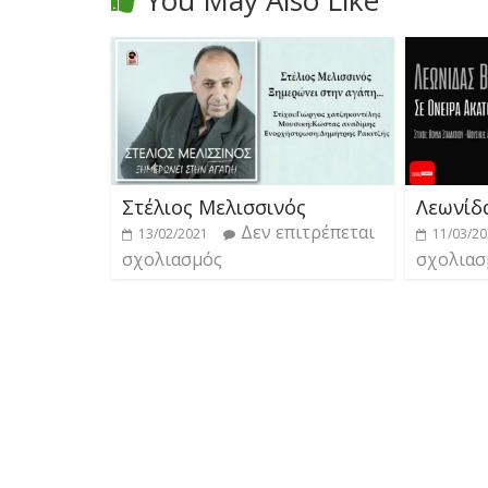
Στέλιος Μελισσινός
Λεωνίδ
Δεν επιτρέπεται
13/02/2021
11/03/2
σχολιασμός
σχολιασ