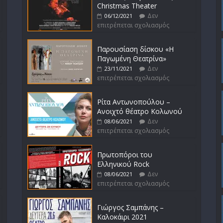
Christmas Theater
Δεν
06/12/2021
επιτρέπεται σχολιασμός
Παρουσίαση δίσκου «Η
Παγωμένη Θεατρίνα»
Δεν
23/11/2021
επιτρέπεται σχολιασμός
Ρίτα Αντωνοπούλου –
Ανοιχτό θέατρο Κολωνού
Δεν
08/06/2021
επιτρέπεται σχολιασμός
Πρωτοπόροι του
Ελληνικού Rock
Δεν
08/06/2021
επιτρέπεται σχολιασμός
Γιώργος Σαμπάνης –
Καλοκάιρι 2021