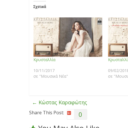
Σχετικά
Κρυσταλλία
Κρυσταλλί
10/11/2017
09/02/201
σε "Μουσικά Νέα"
σε "Μουσι
←
Κώστας Καραφώτης
Share This Post:
0
You May Also Like