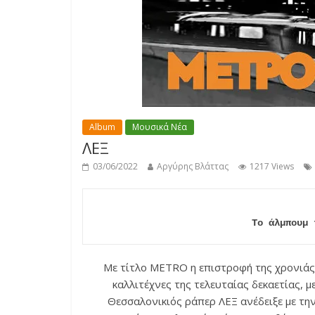
Album
Μουσικά Νέα
ΛΕΞ
03/06/2022
Αργύρης Βλάττας
1217 Views
Το άλμπουμ 
Με τίτλο METRO η επιστροφή της χρονιάς 
καλλιτέχνες της τελευταίας δεκαετίας, μ
Θεσσαλονικιός ράπερ ΛΕΞ ανέδειξε με τη