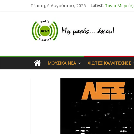
Πέμπτη, 6 Αυγούστου, 2026
Latest:
Bliss
Μάνος Τρυπιάς
Ιορδάνης Αγα
Μαριάννα Μα
Τάνια Μπρεάζ
ΜΟΥΣΙΚΆ ΝΈΑ
ΧΙΏΤΕΣ ΚΑΛΛΙΤΈΧΝΕΣ