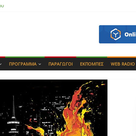
 & Γιώργος Στρατάκης
πητός
σάδη
ου
ΠΡΌΓΡΑΜΜΑ
ΠΑΡΑΓΩΓΟΊ
ΕΚΠΟΜΠΈΣ
WEB RADIO