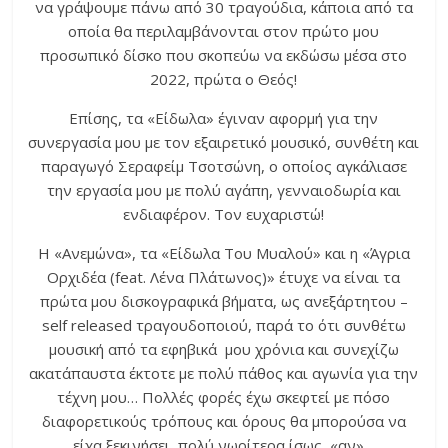
να γράψουμε πάνω από 30 τραγούδια, κάποια από τα
οποία θα περιλαμβάνονται στον πρώτο μου
προσωπικό δίσκο που σκοπεύω να εκδώσω μέσα στο
2022, πρώτα ο Θεός!
Επίσης, τα «Είδωλα» έγιναν αφορμή για την
συνεργασία μου με τον εξαιρετικό μουσικό, συνθέτη και
παραγωγό Σεραφείμ Τσοτσώνη, ο οποίος αγκάλιασε
την εργασία μου με πολύ αγάπη, γενναιοδωρία και
ενδιαφέρον. Τον ευχαριστώ!
Η «Ανεμώνα», τα «Είδωλα Του Μυαλού» και η «Άγρια
Ορχιδέα (feat. Λένα Πλάτωνος)» έτυχε να είναι τα
πρώτα μου δισκογραφικά βήματα, ως ανεξάρτητου –
self released τραγουδοποιού, παρά το ότι συνθέτω
μουσική από τα εφηβικά μου χρόνια και συνεχίζω
ακατάπαυστα έκτοτε με πολύ πάθος και αγωνία για την
τέχνη μου… Πολλές φορές έχω σκεφτεί με πόσο
διαφορετικούς τρόπους και όρους θα μπορούσα να
είχα ξεκινήσει, πολύ νωρίτερα ίσως, «αν»…