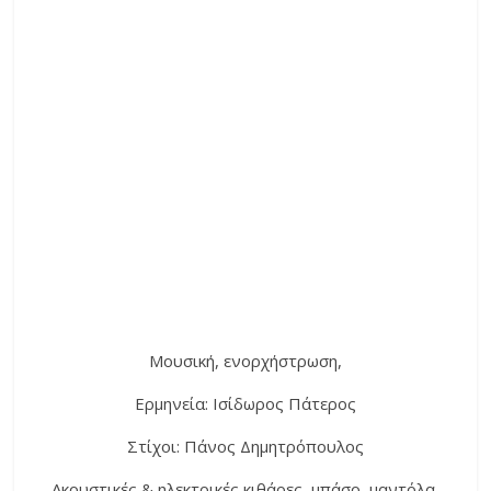
Μουσική, ενορχήστρωση,
Ερμηνεία: Ισίδωρος Πάτερος
Στίχοι: Πάνος Δημητρόπουλος
Ακουστικές & ηλεκτρικές κιθάρες, μπάσο, μαντόλα,