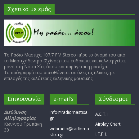
Σχετικά με εμάς
Το Ράδιο Μαστίχα 107.7 FM Stereo πήρε το όνομά του από
το Μαστιχόδεντρο (Σχίνος) που ευδοκιμεί και καλλιεργείται
μόνο στη Νότια Χίο, όπου και παράγεται η μαστίχα.
Το πρόγραμμά του απευθύνεται σε όλες τις ηλικίες, με
επιλογές της καλύτερης ελληνικής μουσικής.
Επικοινωνία
e-mail’s
Σύνδεσμοι
Διεύθυνση
info@radiomastixa.
Α.Ε.Π.Ι.
Αλληλογραφίας
gr
Κων/νου Τρυπάνη
Airplay Chart
webradio@radioma
30
I.F.P.I.
stixa.gr