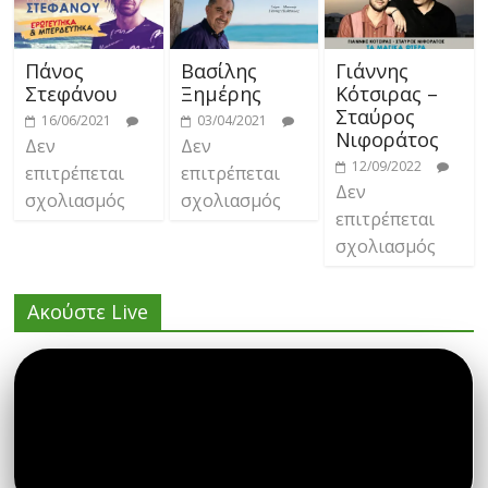
Πάνος
Βασίλης
Γιάννης
Στεφάνου
Ξημέρης
Κότσιρας –
Σταύρος
16/06/2021
03/04/2021
Νιφοράτος
Δεν
Δεν
12/09/2022
επιτρέπεται
επιτρέπεται
Δεν
σχολιασμός
σχολιασμός
επιτρέπεται
σχολιασμός
Ακούστε Live