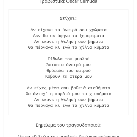
Γραφιστικά: Oscar Cernuda
Αν είχανε τα όνειρά σου χρώματα

Δεν θα σε άφηνα τα ξημερώματα

Αν έκανε η θέλησή σου βήματα

Θα πέρναγα κι εγώ τα χίλια κύματα

Είδωλα του μυαλού

Άπιαστα όνειρά μου

Θρύψαλα του καιρού

Κόβουν τα φτερά μου

Αν είχες μέσα σου βαθειά αισθήματα

Θα άντεχ´ η καρδιά μου τα χτυπήματα

Αν έκανε η θέλησή σου βήματα

Σημείωμα του τραγουδοποιού:
Με τα «Είδωλα του μυαλού» ξεκίνησε επίσημα η