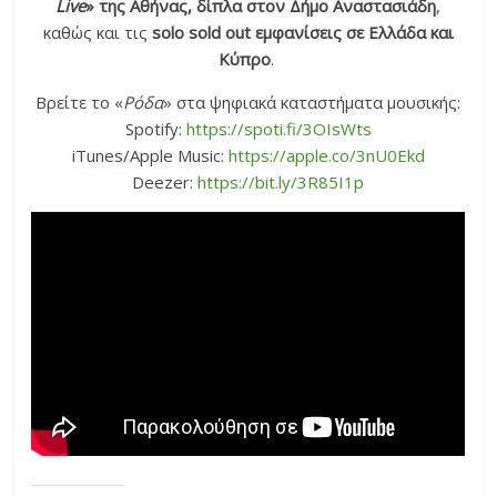
Live
» της Αθήνας, δίπλα στον Δήμο Αναστασιάδη
,
καθώς και τις
solo sold out εμφανίσεις σε Ελλάδα και
Κύπρο
.
Βρείτε το «
Ρόδα
» στα ψηφιακά καταστήματα μουσικής:
Spotify:
https://spoti.fi/3OIsWts
iTunes/Apple Music:
https://apple.co/3nU0Ekd
Deezer:
https://bit.ly/3R85I1p