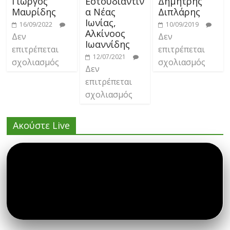
Γιώργος
Εστουδιαντίν
Δημήτρης
Μαυρίδης
α Νέας
Διπλάρης
Ιωνίας,
16/09/2022
10/09/2019
Αλκίνοος
Δεν
Δεν
Ιωαννίδης
επιτρέπεται
επιτρέπεται
12/07/2021
σχολιασμός
σχολιασμός
Δεν
επιτρέπεται
σχολιασμός
Ακούστε Live