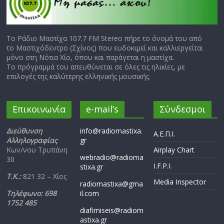
Το Ράδιο Μαστίχα 107.7 FM Stereo πήρε το όνομά του από
το Μαστιχόδεντρο (Σχίνος) που ευδοκιμεί και καλλιεργείται
μόνο στη Νότια Χίο, όπου και παράγεται η μαστίχα.
Το πρόγραμμά του απευθύνεται σε όλες τις ηλικίες, με
επιλογές της καλύτερης ελληνικής μουσικής.
Επικοινωνία
e-mail’s
Σύνδεσμοι
Διεύθυνση
info@radiomastixa.
Α.Ε.Π.Ι.
Αλληλογραφίας
gr
Κων/νου Τρυπάνη
Airplay Chart
webradio@radioma
30
I.F.P.I.
stixa.gr
Τ.Κ.:
821 32 – Χίος
Media Inspector
radiomastixa@gma
Τηλέφωνο: 698
il.com
1752 485
diafimiseis@radiom
astixa.gr