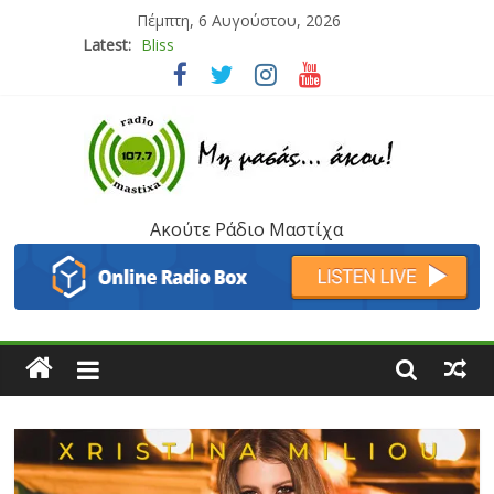
Πέμπτη, 6 Αυγούστου, 2026
Latest:
Bliss
Μάνος Τρυπιάς & Γιώργος Στρατάκης
Ιορδάνης Αγαπητός
Μαριάννα Μασάδη
Τάνια Μπρεάζου
Ακούτε Ράδιο Μαστίχα