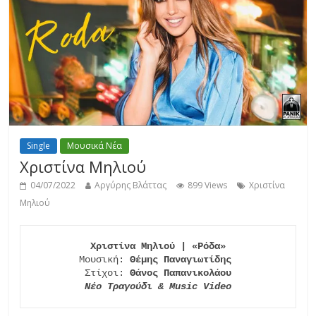
Single
Μουσικά Νέα
Χριστίνα Μηλιού
04/07/2022
Αργύρης Βλάττας
899 Views
Χριστίνα
Μηλιού
Χριστίνα Μηλιού | «Ρόδα»
Μουσική: 
Θέμης Παναγιωτίδης
Στίχοι: 
Νέο Τραγούδι & Music Video