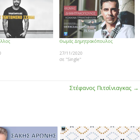
υλλος
Θωμάς Δημητρακόπουλος
0
27/11/2020
σε "Single"
Στέφανος Πιτσίνιαγκας
→