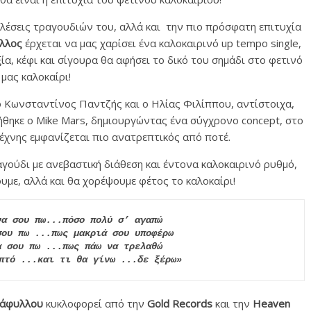
λέσεις τραγουδιών του, αλλά και την πιο πρόσφατη επιτυχία
λλος
έρχεται να μας χαρίσει ένα καλοκαιρινό up tempo single,
ία, κέφι και σίγουρα θα αφήσει το δικό του σημάδι στο φετινό
μας καλοκαίρι!
ο Κωνσταντίνος Παντζής και ο Ηλίας Φιλίππου, αντίστοιχα,
ήθηκε ο Mike Mars, δημιουργώντας ένα σύγχρονο concept, στο
έχνης εμφανίζεται πιο ανατρεπτικός από ποτέ.
αγούδι με ανεβαστική διάθεση και έντονα καλοκαιρινό ρυθμό,
υμε, αλλά και θα χορέψουμε φέτος το καλοκαίρι!
α σου πω...πόσο πολύ σ’ αγαπώ

ου πω ...πως μακριά σου υποφέρω

 σου πω ...πως πάω να τρελαθώ

πτό ...και τι θα γίνω ...δε ξέρω»
τάφυλλου
κυκλοφορεί από την
Gold Records
και την
Heaven