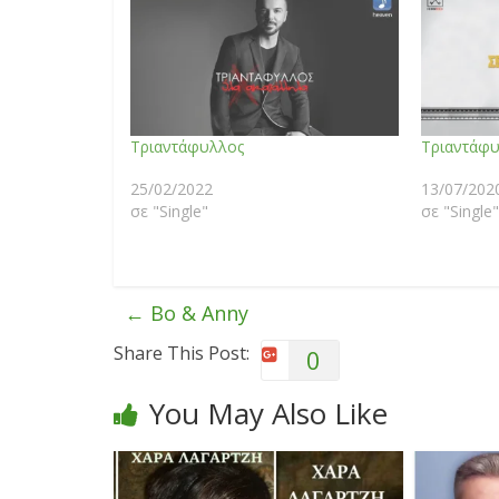
Τριαντάφυλλος
Τριαντάφ
25/02/2022
13/07/202
σε "Single"
σε "Single"
←
Bo & Anny
Share This Post:
0
You May Also Like