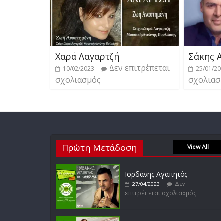
Χαρά Λαγαρτζή
Σάκης 
Δεν επιτρέπεται
10/02/2023
25/01/2
σχολιασμός
σχολιασ
Πρώτη Μετάδοση
View All
Ιορδάνης Αγαπητός
Δεν
27/04/2023
επιτρέπεται σχολιασμός