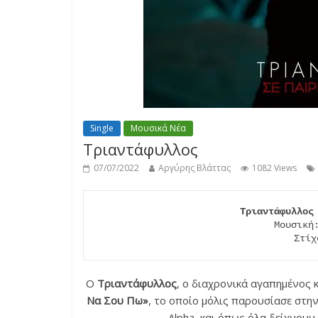
Single
Μουσικά Νέα
Τριαντάφυλλος
07/07/2022
Αργύρης Βλάττας
1082 Views
Τριαντάφυλλος
Μουσική
Στίχ
Ο
Τριαντάφυλλος
, ο διαχρονικά αγαπημένος κ
Να Σου Πω»
, το οποίο μόλις παρουσίασε στη
Alpha, και όπως όλα δείχνουν 