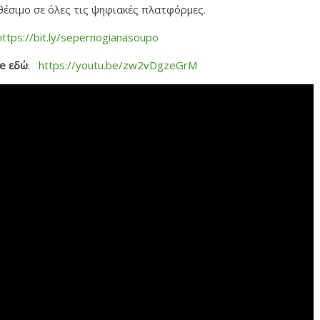
αθέσιμο σε όλες τις ψηφιακές πλατφόρμες.
https://bit.ly/sepernogianasoupo
e εδώ
:
https://youtu.be/zw2vDgzeGrM