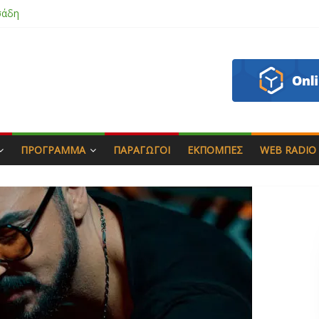
σάδη
ου
 & Γιώργος Στρατάκης
πητός
ΠΡΌΓΡΑΜΜΑ
ΠΑΡΑΓΩΓΟΊ
ΕΚΠΟΜΠΈΣ
WEB RADIO