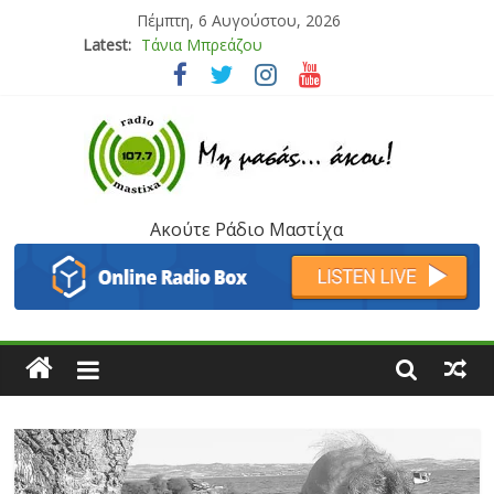
Πέμπτη, 6 Αυγούστου, 2026
Latest:
Bliss
Μάνος Τρυπιάς & Γιώργος Στρατάκης
Ιορδάνης Αγαπητός
Μαριάννα Μασάδη
Τάνια Μπρεάζου
Ακούτε Ράδιο Μαστίχα