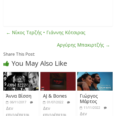
←
Νίκος Τερζής • Γιάννης Κότσιρας
Αργύρης Μπακιρτζής
→
Share This Post:
You May Also Like
Άννα Βίσση
AJ & Bones
Γιώργος
Μάρτος
06/11/2017
01/07/2022
Δεν
Δεν
11/11/2022
Δεν
επιτρέπεται
επιτρέπεται