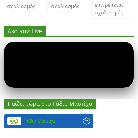
επιτρέπεται
σχολιασμός
σχολιασμός
σχολιασμός
Ακούστε Live
Παίζει τώρα στο Ράδιο Μαστίχα
Ράδιο Μαστίχα