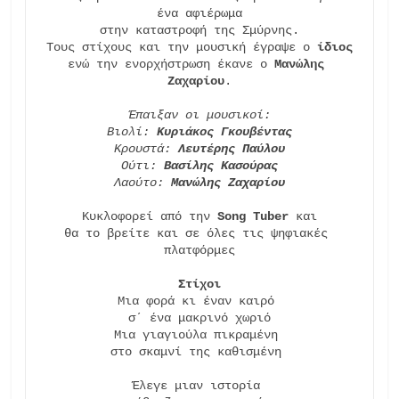
ένα αφιέρωμα

στην καταστροφή της Σμύρνης.

Τους στίχους και την μουσική έγραψε ο 
ίδιος
ενώ την ενορχήστρωση έκανε ο 
Μανώλης 
Ζαχαρίου
.

Έπαιξαν οι μουσικοί:

Βιολί: 
Κυριάκος Γκουβέντας
Κρουστά: 
Λευτέρης Παύλου
Ούτι: 
Βασίλης Κασούρας
Λαούτο: 
Μανώλης Ζαχαρίου
Κυκλοφορεί από την 
Song Tuber
 και

θα το βρείτε και σε όλες τις ψηφιακές 
πλατφόρμες

Στίχοι
Μια φορά κι έναν καιρό 

σ΄ ένα μακρινό χωριό

Μια γιαγιούλα πικραμένη 

στο σκαμνί της καθισμένη 

Έλεγε μιαν ιστορία 
