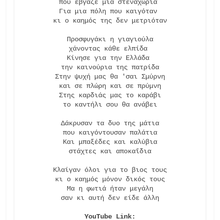
που έβγαζε μια στεναχώρια 

Για μια πόλη που καιγόταν 

κι ο καημός της δεν μετριόταν

Προσφυγάκι η γιαγιούλα

χάνοντας κάθε ελπίδα 

Κίνησε για την Ελλάδα 

την καινούρια της πατρίδα

Στην ψυχή μας θα 'σαι Σμύρνη

και σε πλώρη και σε πρύμνη

Στης καρδιάς μας το καράβι

το καντήλι σου θα ανάβει

Δάκρυσαν τα δυο της μάτια

που καιγόντουσαν παλάτια

Και μπαξέδες και καλύβια

στάχτες και αποκαΐδια

Κλαίγαν όλοι για το βιος τους

κι ο καημός μόνον δικός τους

Μα η φωτιά ήταν μεγάλη

σαν κι αυτή δεν είδε άλλη
