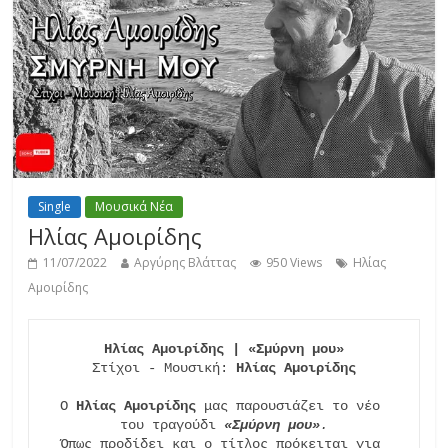
Single
Μουσικά Νέα
Ηλίας Αμοιρίδης
11/07/2022
Αργύρης Βλάττας
950 Views
Ηλίας
Αμοιρίδης
Στίχοι - Μουσική: 
Ηλίας Αμοιρίδης
Ο 
Ηλίας Αμοιρίδης
 μας παρουσιάζει το νέο 
του τραγούδι 
«Σμύρνη μου»
.
Όπως προδίδει και ο τίτλος πρόκειται για 