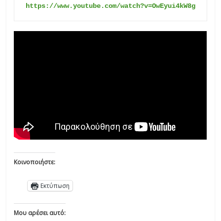
https://www.youtube.com/watch?v=OwEyui4kW8g
Κοινοποιήστε:
Εκτύπωση
Μου αρέσει αυτό: