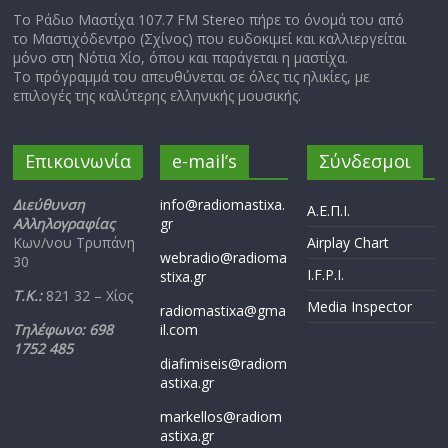
Το Ράδιο Μαστίχα 107.7 FM Stereo πήρε το όνομά του από
το Μαστιχόδεντρο (Σχίνος) που ευδοκιμεί και καλλιεργείται
μόνο στη Νότια Χίο, όπου και παράγεται η μαστίχα.
Το πρόγραμμά του απευθύνεται σε όλες τις ηλικίες, με
επιλογές της καλύτερης ελληνικής μουσικής.
Επικοινωνία
e-mail’s
Σύνδεσμοι
Διεύθυνση
info@radiomastixa.
Α.Ε.Π.Ι.
Αλληλογραφίας
gr
Κων/νου Τρυπάνη
Airplay Chart
webradio@radioma
30
I.F.P.I.
stixa.gr
Τ.Κ.:
821 32 – Χίος
Media Inspector
radiomastixa@gma
Τηλέφωνο: 698
il.com
1752 485
diafimiseis@radiom
astixa.gr
markellos@radiom
astixa.gr