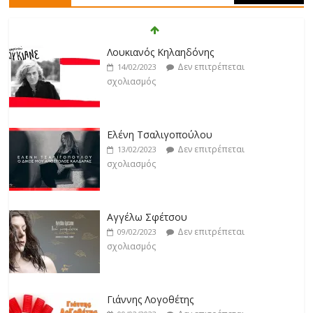
Άρτεμις Ρέντζιου
Δεν επιτρέπεται
19/02/2023
Λουκιανός Κηλαηδόνης
σχολιασμός
Δεν επιτρέπεται
14/02/2023
σχολιασμός
Jackpot
Δεν επιτρέπεται
19/02/2023
Ελένη Τσαλιγοπούλου
σχολιασμός
Δεν επιτρέπεται
13/02/2023
σχολιασμός
Βιολέτα Νταγκάλου
Δεν επιτρέπεται
18/02/2023
Αγγέλω Σφέτσου
σχολιασμός
Δεν επιτρέπεται
09/02/2023
σχολιασμός
Γιάννης Λογοθέτης