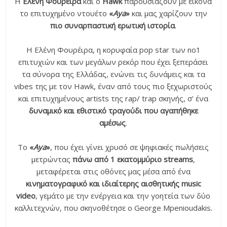
Η
Ελένη Φουρέιρα
και ο
Hawk
παρουσιάζουν με εικόνα
το επιτυχημένο ντουέτο
«
Aya
»
και μας χαρίζουν την
πιο συναρπαστική ερωτική ιστορία
.
Η Ελένη Φουρέιρα, η κορυφαία pop star των no1
επιτυχιών και των μεγάλων ρεκόρ που έχει ξεπεράσει
τα σύνορα της Ελλάδας, ενώνει τις δυνάμεις και τα
vibes της με τον Hawk, έναν από τους πιο ξεχωριστούς
και επιτυχημένους artists της rap/ trap σκηνής, σ’ ένα
δυναμικό και εθιστικό τραγούδι που αγαπήθηκε
αμέσως
.
Το
«
Aya
»
, που έχει γίνει χρυσό σε ψηφιακές πωλήσεις
μετρώντας
πάνω από 1 εκατομμύριο streams
,
μεταφέρεται στις οθόνες μας μέσα από ένα
κινηματογραφικό και ιδιαίτερης αισθητικής music
video
, γεμάτο με την ενέργεια και την γοητεία των δύο
καλλιτεχνών, που σκηνοθέτησε ο George Mpenioudakis.