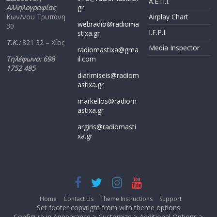
Α.Ε.Π.Ι.
Αλληλογραφίας
gr
Κων/νου Τρυπάνη
Airplay Chart
webradio@radioma
30
I.F.P.I.
stixa.gr
Τ.Κ.:
821 32 – Χίος
Media Inspector
radiomastixa@gma
Τηλέφωνο: 698
il.com
1752 485
diafimiseis@radiom
astixa.gr
markellos@radiom
astixa.gr
argiris@radiomasti
xa.gr
Home
Contact Us
Theme Instructions
Support
Set footer copyright from with theme options
Configure in Appearance > Customize > Additional Options >