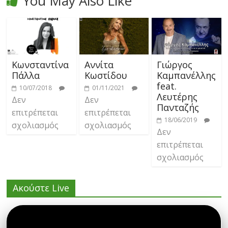
You May Also Like
Κωνσταντίνα
Αννίτα
Γιώργος
Πάλλα
Κωστίδου
Καμπανέλλης
feat.
10/07/2018
01/11/2021
Λευτέρης
Δεν
Δεν
Πανταζής
επιτρέπεται
επιτρέπεται
18/06/2019
σχολιασμός
σχολιασμός
Δεν
επιτρέπεται
σχολιασμός
Ακούστε Live