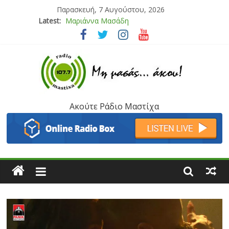
Παρασκευή, 7 Αυγούστου, 2026
Latest:
Μαριάννα Μασάδη
Τάνια Μπρεάζου
Bliss
Μάνος Τρυπιάς & Γιώργος Στρατάκης
Ιορδάνης Αγαπητός
Ακούτε Ράδιο Μαστίχα