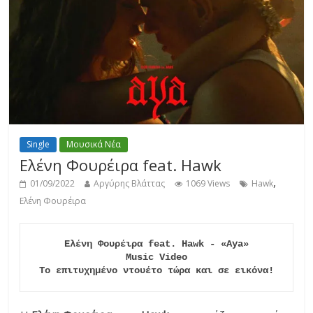
Single
Μουσικά Νέα
Ελένη Φουρέιρα feat. Hawk
,
01/09/2022
Αργύρης Βλάττας
1069 Views
Hawk
Ελένη Φουρέιρα
Ελένη Φουρέιρα feat. Hawk - «Aya»

Music Video

Το επιτυχημένο ντουέτο τώρα και σε εικόνα!