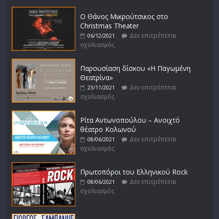
Ο Θάνος Μικρούτσικος στο
Christmas Theater
Δεν επιτρέπεται
06/12/2021
σχολιασμός
Παρουσίαση δίσκου «Η Παγωμένη
Θεατρίνα»
Δεν επιτρέπεται
23/11/2021
σχολιασμός
Ρίτα Αντωνοπούλου – Ανοιχτό
θέατρο Κολωνού
Δεν επιτρέπεται
08/06/2021
σχολιασμός
Πρωτοπόροι του Ελληνικού Rock
Δεν επιτρέπεται
08/06/2021
σχολιασμός