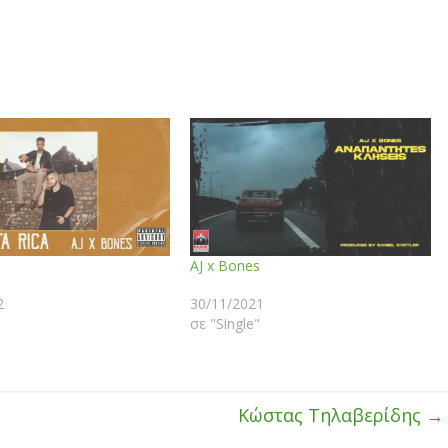
AJ x Bones
2
30/11/2021
σε "Single"
Κώστας Τηλαβερίδης
→