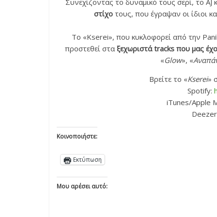
Συνεχίζοντας το δυναμικό τους σερί, το AJ 
στίχο
τους, που έγραψαν οι ίδιοι κα
Το «Kserei», που κυκλοφορεί από την Pan
προστεθεί στα
ξεχωριστά tracks που μας έχ
«
Glow
», «
Αναπάν
Βρείτε το «
Kserei
» 
Spotify:
iTunes/Apple M
Deezer
Κοινοποιήστε:
Εκτύπωση
Μου αρέσει αυτό: