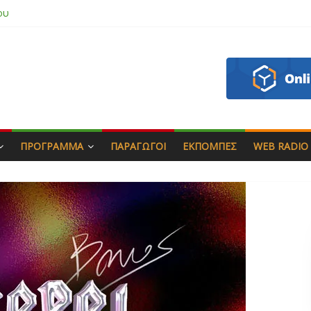
 & Γιώργος Στρατάκης
πητός
σάδη
ου
ΠΡΌΓΡΑΜΜΑ
ΠΑΡΑΓΩΓΟΊ
ΕΚΠΟΜΠΈΣ
WEB RADIO