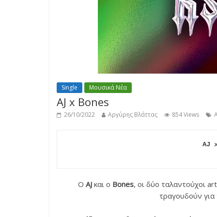
Single
Μουσικά Νέα
AJ x Bones
26/10/2022
Αργύρης Βλάττας
854 Views
A
AJ 
Ο
AJ
και ο
Bones
, οι δύο ταλαντούχοι ar
τραγουδούν για 