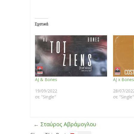
Σχετικά
AJ & Bones
AJ x Bones
19/09/2022
28/07/202
σε "Single"
σε "Single"
←
Σταύρος Αβράμογλου