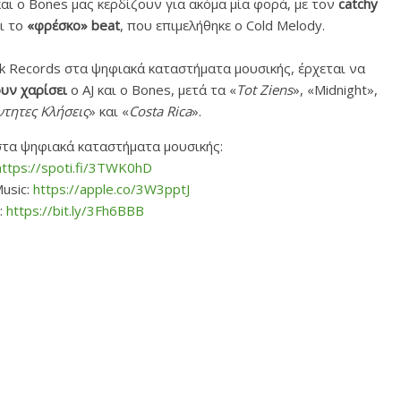
και ο Bones μας κερδίζουν για ακόμα μία φορά, με τον
catchy
ι το
«φρέσκο» beat
, που επιμελήθηκε ο Cold Melody.
ik Records στα ψηφιακά καταστήματα μουσικής, έρχεται να
ουν χαρίσει
ο ΑJ και ο Bones, μετά τα «
Tot Ziens
», «Midnight»,
τητες Κλήσεις
» και «
Costa Rica
».
στα ψηφιακά καταστήματα μουσικής:
https://spoti.fi/3TWK0hD
usic:
https://apple.co/3W3pptJ
:
https://bit.ly/3Fh6BBB