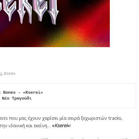
,
J
Bones
x Bones - «Kserei»

Νέο Τραγούδι
tists που μας έχουν χαρίσει μία σειρά ξεχωριστών tracks,
την ιδανική και εκείνη…
«
Kserei
»
!