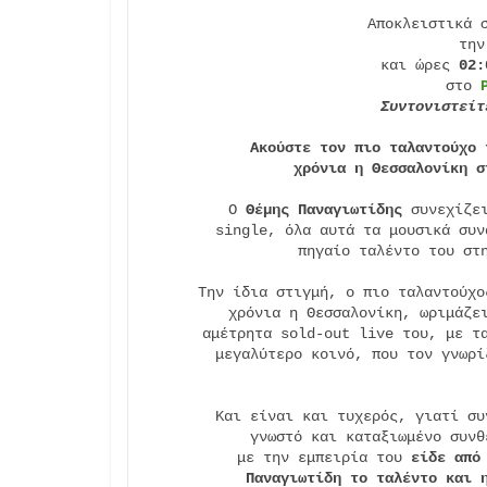
Αποκλειστικά σ
την
και ώρες 
02:
στο 
Συντονιστείτ
Ακούστε τον πιο ταλαντούχο 
χρόνια
η Θεσσαλονίκη σ
Ο 
Θέμης Παναγιωτίδης
 συνεχίζε
single, όλα αυτά τα μουσικά συν
πηγαίο ταλέντο του στ
Την ίδια στιγμή, ο πιο ταλαντούχο
χρόνια η Θεσσαλονίκη, ωριμάζει
αμέτρητα sold-out live του, με τα
μεγαλύτερο κοινό, που τον γνωρί
Και είναι και τυχερός, γιατί συ
γνωστό και καταξιωμένο συνθ
με την εμπειρία του 
είδε από
Παναγιωτίδη το ταλέντο και 