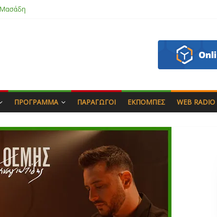
 Μασάδη
εάζου
πιάς & Γιώργος Στρατάκης
Αγαπητός
ΠΡΌΓΡΑΜΜΑ
ΠΑΡΑΓΩΓΟΊ
ΕΚΠΟΜΠΈΣ
WEB RADIO