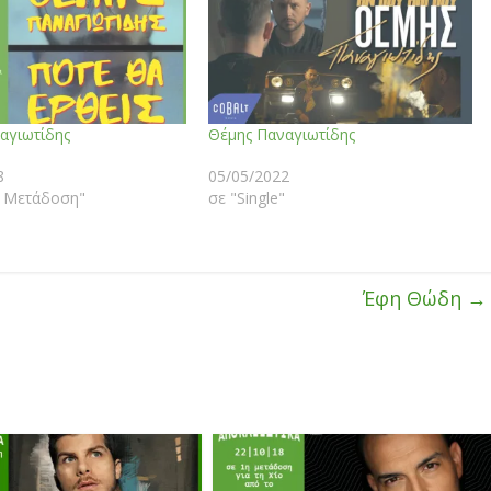
αγιωτίδης
Θέμης Παναγιωτίδης
8
05/05/2022
 Μετάδοση"
σε "Single"
Έφη Θώδη
→