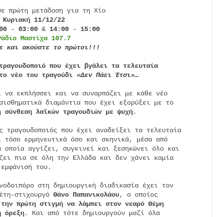
ε πρώτη μετάδοση για τη Χίο

 
Κυριακή 11/12/22
00 
-
 03:00
 & 
14:00 
-
 15:00
Ράδιο Μαστίχα 107.7
ε και ακούστε το πρώτοι!!!
τραγουδοποιό που έχει βγάλει τα τελευταία
το νέο του τραγούδι 
«Δεν Πάει Έτσι»…
ι να εκπλήσσει και να συναρπάζει με κάθε νέο

αισθηματικά διαμάντια που έχει εξορύξει με το

η 
σύνθεση λαϊκών τραγουδιών με ψυχή
.

ς τραγουδοποιός που έχει αναδείξει τα τελευταία

 τόσο ερμηνευτικά όσο και σκηνικά, μέσα από

 οποία αγγίζει, συγκινεί και ξεσηκώνει όλο και

ζει πια σε όλη την Ελλάδα και δεν χάνει καμία

εμφάνισή του.

νοδοιπόρο στη δημιουργική διαδικασία έχει τον

έτη-στιχουργό 
Θάνο Παπανικολάου
, ο οποίος

 την πρώτη στιγμή να λάμπει στον νεαρό Θέμη
η όρεξη
. Και από τότε δημιουργούν μαζί όλα
