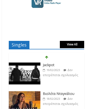
Jackpot
Singles
View All
Δεν
19/02/2023
επιτρέπεται σχολιασμός
Βιολέτα Νταγκάλου
Δεν
18/02/2023
επιτρέπεται σχολιασμός
Κατερίνα Λιόλιου
Δεν
17/02/2023