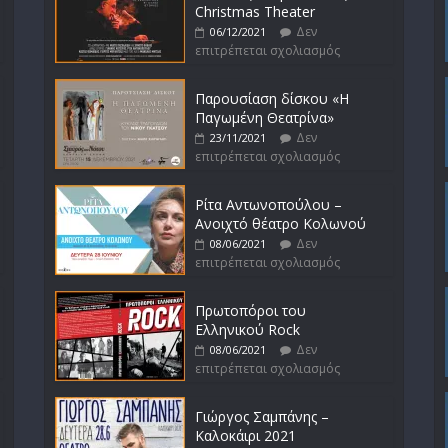
Christmas Theater
Δεν
06/12/2021
επιτρέπεται σχολιασμός
Παρουσίαση δίσκου «Η
Παγωμένη Θεατρίνα»
Δεν
23/11/2021
επιτρέπεται σχολιασμός
Ρίτα Αντωνοπούλου –
Ανοιχτό θέατρο Κολωνού
Δεν
08/06/2021
επιτρέπεται σχολιασμός
Πρωτοπόροι του
Ελληνικού Rock
Δεν
08/06/2021
επιτρέπεται σχολιασμός
Γιώργος Σαμπάνης –
Καλοκάιρι 2021