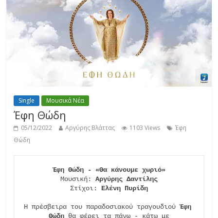
Single
Μουσικά Νέα
Έφη Θώδη
05/12/2022
Αργύρης Βλάττας
1103 Views
Έφη
Θώδη
Έφη Θώδη - «Θα κάνουμε χωριό»
Μουσική: 
Αργύρης Δαντίλης
Στίχοι: 
Ελένη Πυρίδη
Η πρέσβειρα του παραδοσιακού τραγουδιού 
Έφη 
Θώδη
 θα φέρει τα πάνω - κάτω με
