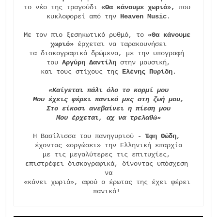
το νέο της τραγούδι 
«Θα κάνουμε χωριό»
, 
που 
κυκλοφορεί από την 
Heaven Music
.

Με τον πιο ξεσηκωτικό ρυθμό, το 
«Θα κάνουμε 
χωριό»
 έρχεται να ταρακουνήσει

τα δισκογραφικά δρώμενα, με την υπογραφή 
του 
Αργύρη Δαντίλη 
στην μουσική,

και τους στίχους της 
Ελένης Πυρίδη
.

«Καίγεται πάλι όλο το κορμί μου
Μου έχεις φέρει πανικό μες στη ζωή μου,
Στο είκοσι ανεβαίνει η πίεση μου
Μου έρχεται, αχ να τρελαθώ»
Η Βασίλισσα του πανηγυριού - 
Έφη Θώδη
, 
έχοντας «οργώσει» την Ελληνική επαρχία

με τις μεγαλύτερες τις επιτυχίες, 
επιστρέφει δισκογραφικά, δίνοντας υπόσχεση 
να

«κάνει χωριό», αφού ο έρωτας της έχει φέρει 
πανικό! 