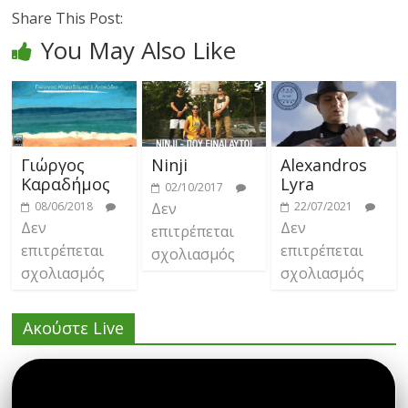
Share This Post:
You May Also Like
Γιώργος
Ninji
Alexandros
Καραδήμος
Lyra
02/10/2017
08/06/2018
Δεν
22/07/2021
Δεν
Δεν
επιτρέπεται
επιτρέπεται
επιτρέπεται
σχολιασμός
σχολιασμός
σχολιασμός
Ακούστε Live