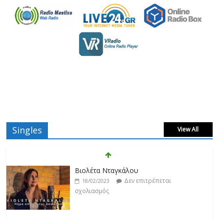
Singles
View All
Βιολέτα Νταγκάλου
Δεν επιτρέπεται
18/02/2023
σχολιασμός