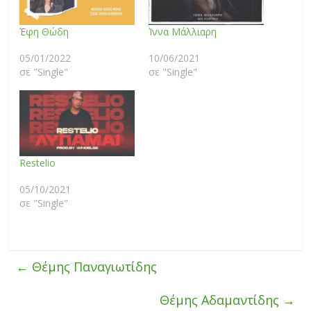
Έφη Θώδη
Ίννα Μάλλιαρη
05/01/2022
10/06/2021
σε "Single"
σε "Single"
Restelio
05/10/2021
σε "Single"
←
Θέμης Παναγιωτίδης
Θέμης Αδαμαντίδης
→