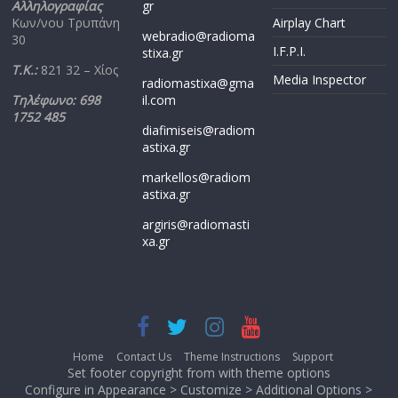
Αλληλογραφίας
gr
Κων/νου Τρυπάνη
Airplay Chart
webradio@radioma
30
I.F.P.I.
stixa.gr
Τ.Κ.:
821 32 – Χίος
Media Inspector
radiomastixa@gma
Τηλέφωνο: 698
il.com
1752 485
diafimiseis@radiom
astixa.gr
markellos@radiom
astixa.gr
argiris@radiomasti
xa.gr
Home
Contact Us
Theme Instructions
Support
Set footer copyright from with theme options
Configure in Appearance > Customize > Additional Options >