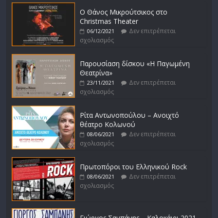
Ο Θάνος Μικρούτσικος στο
Christmas Theater
Δεν επιτρέπεται
06/12/2021
σχολιασμός
Παρουσίαση δίσκου «Η Παγωμένη
Θεατρίνα»
Δεν επιτρέπεται
23/11/2021
σχολιασμός
Ρίτα Αντωνοπούλου – Ανοιχτό
θέατρο Κολωνού
Δεν επιτρέπεται
08/06/2021
σχολιασμός
Πρωτοπόροι του Ελληνικού Rock
Δεν επιτρέπεται
08/06/2021
σχολιασμός
Γιώργος Σαμπάνης – Καλοκάιρι 2021