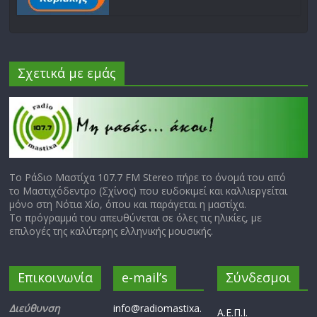
Σχετικά με εμάς
Το Ράδιο Μαστίχα 107.7 FM Stereo πήρε το όνομά του από
το Μαστιχόδεντρο (Σχίνος) που ευδοκιμεί και καλλιεργείται
μόνο στη Νότια Χίο, όπου και παράγεται η μαστίχα.
Το πρόγραμμά του απευθύνεται σε όλες τις ηλικίες, με
επιλογές της καλύτερης ελληνικής μουσικής.
Επικοινωνία
e-mail’s
Σύνδεσμοι
Διεύθυνση
info@radiomastixa.
Α.Ε.Π.Ι.