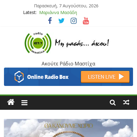
Παρασκευή, 7 Αυγούστου, 2026
Latest:
Μαριάννα Μασάδη
Τάνια Μπρεάζου
Bliss
Μάνος Τρυπιάς & Γιώργος Στρατάκης
Ιορδάνης Αγαπητός
Ακούτε Ράδιο Μαστίχα