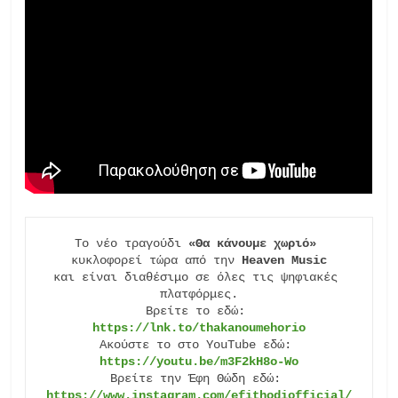
Το νέο τραγούδι 
«Θα κάνουμε χωριό»
κυκλοφορεί τώρα από την 
Heaven Music
και είναι διαθέσιμο σε όλες τις ψηφιακές 
πλατφόρμες.

Βρείτε το εδώ: 
https://lnk.to/thakanoumehorio
Ακούστε το στο YouTube εδώ: 
https://youtu.be/m3F2kH8o-Wo
Βρείτε την Έφη Θώδη εδώ: 
https://www.instagram.com/efithodiofficial/