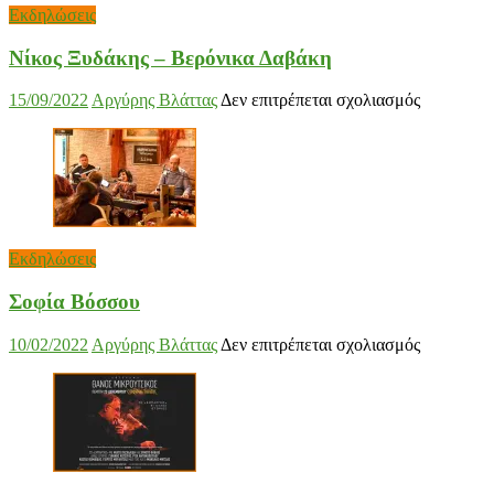
Εκδηλώσεις
Νίκος Ξυδάκης – Βερόνικα Δαβάκη
στο
15/09/2022
Αργύρης Βλάττας
Δεν επιτρέπεται σχολιασμός
Νίκος
Ξυδάκης
–
Βερόνικα
Δαβάκη
Εκδηλώσεις
Σοφία Βόσσου
στο
10/02/2022
Αργύρης Βλάττας
Δεν επιτρέπεται σχολιασμός
Σοφία
Βόσσου