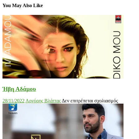
You May Also Like
Ήβη Αδάμου
στο
28/11/2022
Αργύρης Βλάττας
Δεν επιτρέπεται σχολιασμός
Ήβη
Αδάμου