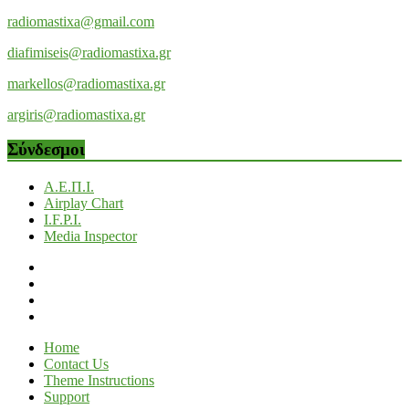
radiomastixa@gmail.com
diafimiseis@radiomastixa.gr
markellos@radiomastixa.gr
argiris@radiomastixa.gr
Σύνδεσμοι
Α.Ε.Π.Ι.
Airplay Chart
I.F.P.I.
Media Inspector
Home
Contact Us
Theme Instructions
Support