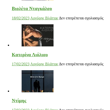
Βιολέτα Νταγκάλου
στο
18/02/2023
Αργύρης Βλάττας
Δεν επιτρέπεται σχολιασμός
Βιο
Ντα
Κατερίνα Λιόλιου
στο
17/02/2023
Αργύρης Βλάττας
Δεν επιτρέπεται σχολιασμός
Κατ
Λιό
Ντίμης
στο