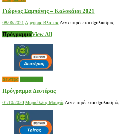
Γιώργος Σαμπάνης – Καλοκάιρι 2021
στο
08/06/2021
Αργύρης Βλάττας
Δεν επιτρέπεται σχολιασμός
Γιώργος
Σαμπάνης
Πρόγραμμα
View All
–
Καλοκάιρι
2021
Δευτέρα
Πρόγραμμα
Πρόγραμμα Δευτέρας
στο
01/10/2020
Μαρκέλλος Μπαχάς
Δεν επιτρέπεται σχολιασμός
Πρόγρ
Δευτέρ