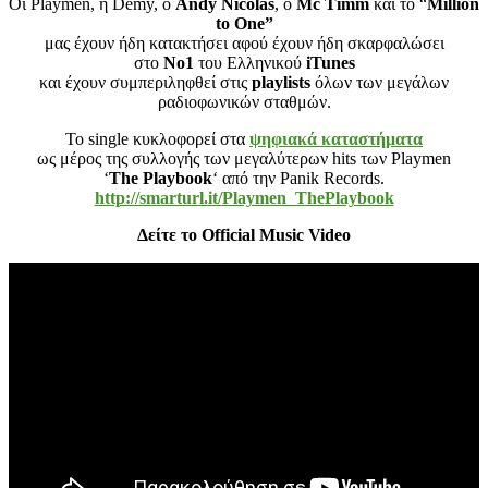
Οι Playmen, η Demy, ο
Andy Nicolas
, ο
Mc Timm
και το “
Million
to One”
μας έχουν ήδη κατακτήσει αφού έχουν ήδη σκαρφαλώσει
στο
No1
του Ελληνικού
iTunes
και έχουν συμπεριληφθεί στις
playlists
όλων των μεγάλων
ραδιοφωνικών σταθμών.
To single κυκλοφορεί στα
ψηφιακά καταστήματα
ως μέρος της συλλογής των μεγαλύτερων hits των Playmen
‘
The Playbook
‘ από την Panik Records.
http://smarturl.it/Playmen_ThePlaybook
Δείτε το Official Music Video