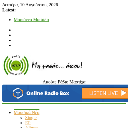
Δευτέρα, 10 Αυγούστου, 2026
Latest:
Μαριάννα Μασάδη
Τάνια Μπρεάζου
Bliss
Μάνος Τρυπιάς & Γιώργος Στρατάκης
Ιορδάνης Αγαπητός
Ακούτε Ράδιο Μαστίχα
radiomastixa.gr
Μη
μασάς…
άκου
Μουσικά Νέα
Single
EP
Album