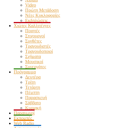
Video
Πρώτη Μετάδοση
Νέες Κυκλοφορίες
Εκδηλώσεις
Χιώτες Καλλιτέχνες
Ποιητές
Στιχουργοί
Συνθέτες
Τραγουδιστές
Τραγουδοποιοί
Σχήματα
Μουσικοί
Συνεργάτες
Πρόγραμμα
Δευτέρα
Τρίτη
Τετάρτη
Πέμπτη
Παρασκευή
Σάββατο
Κυριακή
Παραγωγοί
Εκπομπές
Web Radio