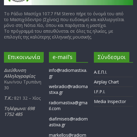
Το Ράδιο Μαστίχα 107.7 FM Stereo πήρε το όνομά του από
το Μαστιχόδεντρο (Σχίνος) που ευδοκιμεί και καλλιεργείται
μόνο στη Νότια Χίο, όπου και παράγεται η μαστίχα.
Το πρόγραμμά του απευθύνεται σε όλες τις ηλικίες, με
επιλογές της καλύτερης ελληνικής μουσικής.
Επικοινωνία
e-mail’s
Σύνδεσμοι
Διεύθυνση
info@radiomastixa.
Α.Ε.Π.Ι.
Αλληλογραφίας
gr
Κων/νου Τρυπάνη
Airplay Chart
webradio@radioma
30
I.F.P.I.
stixa.gr
Τ.Κ.:
821 32 – Χίος
Media Inspector
radiomastixa@gma
Τηλέφωνο: 698
il.com
1752 485
diafimiseis@radiom
astixa.gr
markellos@radiom