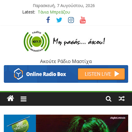
Παρασκευή, 7 Αυγούστου, 2026
Latest:
Bliss
Μάνος Τρυπιάς & Γιώργος Στρατάκης
Ιορδάνης Αγαπητός
Μαριάννα Μασάδη
Τάνια Μπρεάζου
Ακούτε Ράδιο Μαστίχα