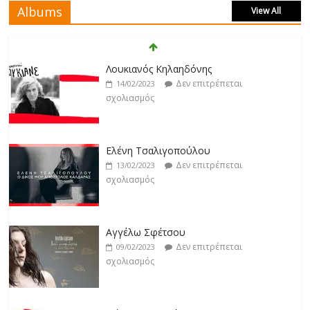
Albums
View All
Άρτεμις Ρέντζιου
Δεν επιτρέπεται
19/02/2023
Λουκιανός Κηλαηδόνης
σχολιασμός
Δεν επιτρέπεται
14/02/2023
σχολιασμός
Jackpot
Δεν επιτρέπεται
19/02/2023
Ελένη Τσαλιγοπούλου
σχολιασμός
Δεν επιτρέπεται
13/02/2023
σχολιασμός
Βιολέτα Νταγκάλου
Δεν επιτρέπεται
18/02/2023
Αγγέλω Σφέτσου
σχολιασμός
Δεν επιτρέπεται
09/02/2023
σχολιασμός