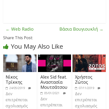
←
Web Radio
Βάσια Βουγιουκλή
→
Share This Post:
You May Also Like
Νίκος
Alex Sid feat.
Χρήστος
Τρίκκης
Αναστασία
Ζώτος
Μουτσάτσου
24/05/2019
07/11/2019
Δεν
05/01/2021
Δεν
Δεν
επιτρέπεται
επιτρέπεται
επιτρέπεται
σχολιασμός
σχολιασμός