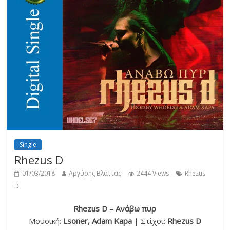
Single
Rhezus D
01/03/2018
Αργύρης Βλάττας
2444 Views
Rhezus
D
Rhezus D – Ανάβω πυρ
Μουσική:
Lsoner, Adam Kapa
| Στίχοι:
Rhezus D